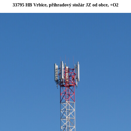
33795 HB Vrbice, příhradový stožár JZ od obce, +O2