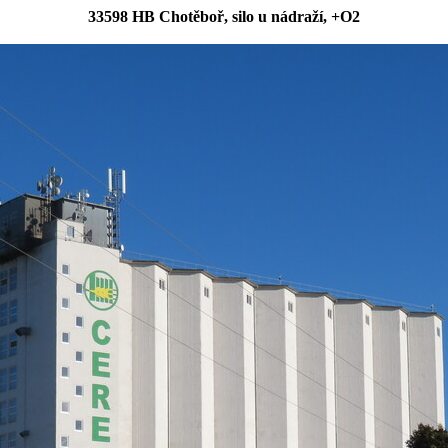
33598 HB Chotěboř, silo u nádraží, +O2