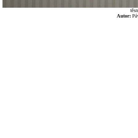
těs
Autor:
P