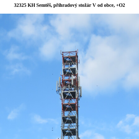
32325 KH Semtěš, příhradový stožár V od obce, +O2