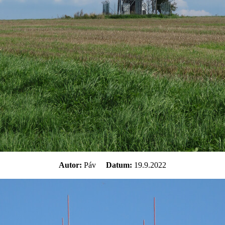
Autor:
Páv
Datum:
19.9.2022