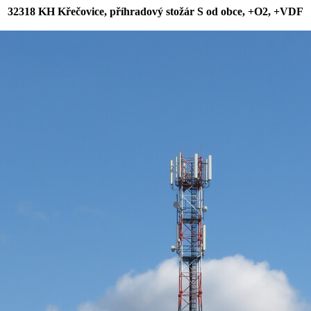
32318 KH Křečovice, příhradový stožár S od obce, +O2, +VDF