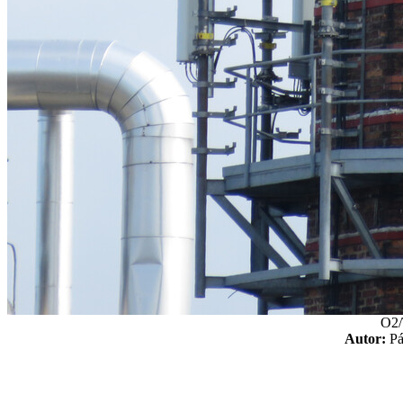
O2/
Autor:
P