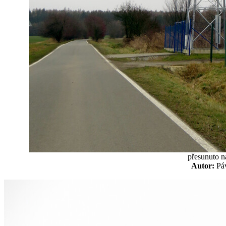
přesunuto na
Autor:
P