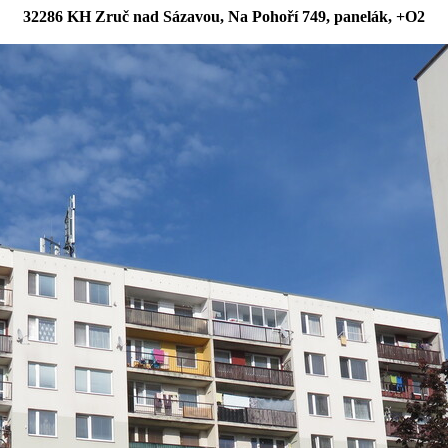
32286 KH Zruč nad Sázavou, Na Pohoří 749, panelák, +O2