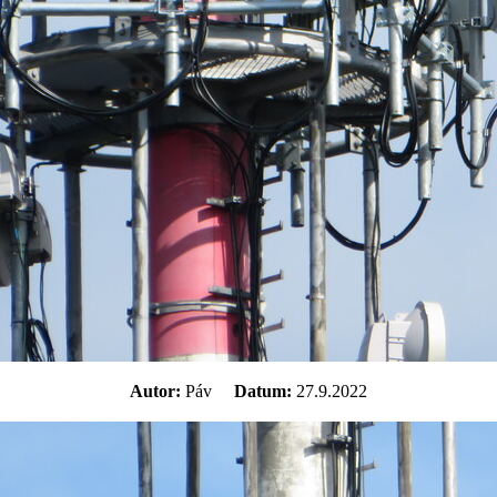
Autor:
Páv
Datum:
27.9.2022