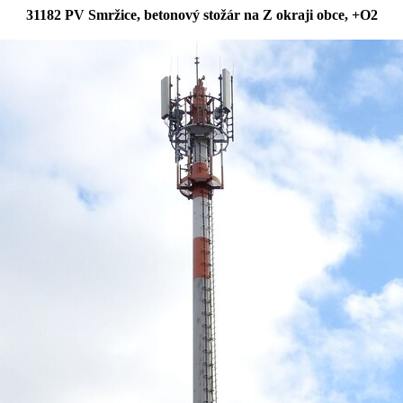
31182 PV Smržice, betonový stožár na Z okraji obce, +O2