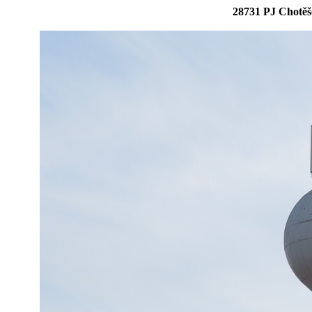
28731 PJ Chotěšo