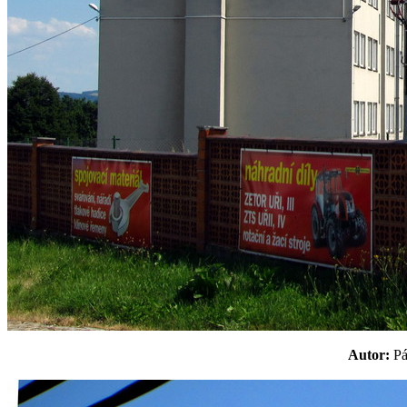
Autor:
P