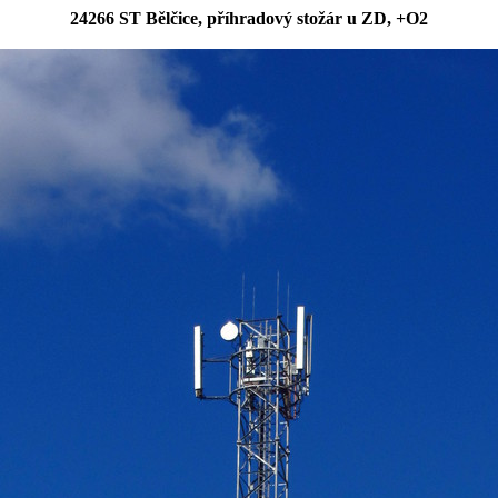
24266 ST Bělčice, příhradový stožár u ZD, +O2