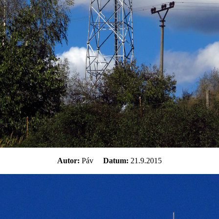
Autor:
Páv
Datum:
21.9.2015