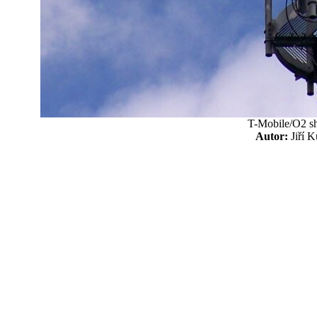
T-Mobile/O2 sh
Autor:
Jiří