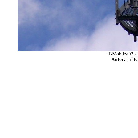
T-Mobile/O2 sh
Autor:
Jiří