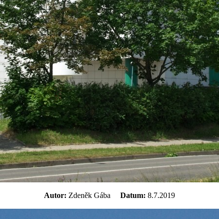
Autor:
Zdeněk Gába
Datum:
8.7.2019