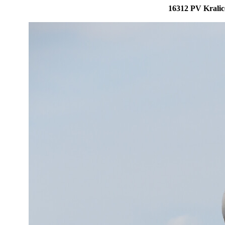
16312 PV Kralic