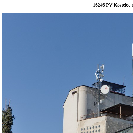
16246 PV Kostelec n