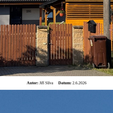
Autor:
Jiří Slíva
Datum:
2.6.2026