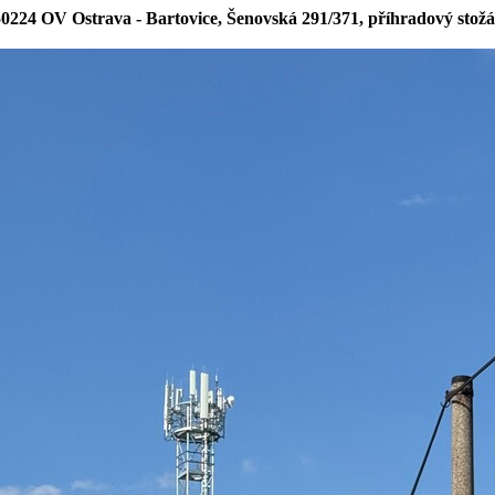
50224 OV Ostrava - Bartovice, Šenovská 291/371, příhradový stožá