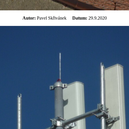
Autor:
Pavel Skřivánek
Datum:
29.9.2020