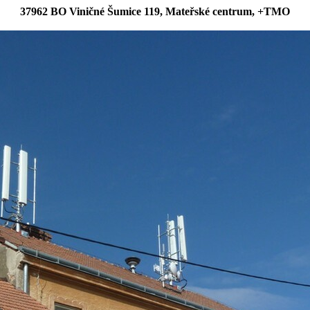
37962 BO Viničné Šumice 119, Mateřské centrum, +TMO