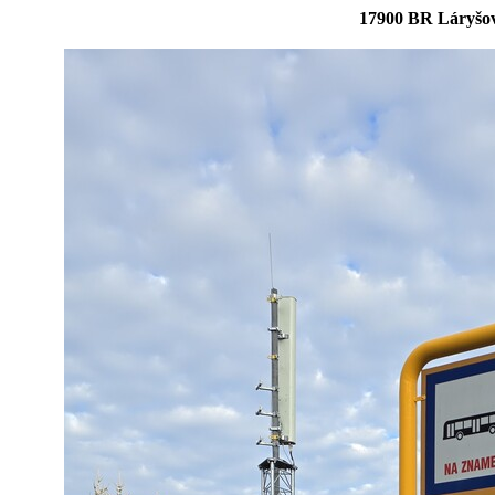
17900 BR Láryšov,