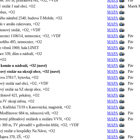
pec 391 m, příhradová věž, +O2, +VDF
MAPA
Páv
ý stožár J nad obcí, +O2
MAPA
Marek 
lobus, +O2
MAPA
ho náměstí 2540, budova T-Mobile, +O2
MAPA
n v areálu cukrovaru, +O2
MAPA
etonový stožár, +O2, +VDF
MAPA
ocnici 1106/14, nemocnice, +O2, +VDF
MAPA
Páv
eselého 495, nemocnice, +O2
MAPA
Páv
ch věznů 1969, hala LINET
MAPA
Páv
ace 339, dům u nádraží, +O2
MAPA
, +O2
MAPA
 komín u nádraží, +O2 (nové)
MAPA
Páv
ový stožár na okraji obce, +O2 (nové)
MAPA
Páv
va 3781/7, bytovka, +O2
MAPA
Páv
dový stožár nad obcí, +O2, +VDF
MAPA
Páv
ový stožár na SZ okraji obce, +O2
MAPA
Páv
ilotově 421, pekárny, +O2
MAPA
na JV okraji města, +O2
MAPA
e, Kněžská 73/19 x Kanovnická, magistrát, +O2
MAPA
Modřínovec 684 m, tubusová věž, +O2
MAPA
Páv
otvený příhradový stožárek u stožáru VVN, +O2
MAPA
Páv
ov 369 m, TV převaděč v golfovém hřišti, +O2, +VDF
MAPA
ový stožár u hospůdky Na Návsi, +O2
MAPA
Majera 370, ZŠ, +O2
MAPA
Páv