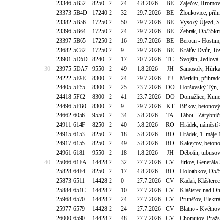
23346
5B32
8250
2
24
4.8.2026
BE
Zaječov, Hromov
23373
5B4D
17240
2
32
29.7.2026
BE
Žloukovice, pří
23382
5B56
17250
2
50
29.7.2026
BE
Vysoký Újezd, S
23396
5B64
17250
2
24
29.7.2026
BE
Žebrák, D5/35km
23397
5B65
17250
2
16
29.7.2026
BE
Beroun - Hostim,
23682
5C82
17250
2
9
29.7.2026
BE
Králův Dvůr, Tov
23901
5D5D
8240
2
17
20.7.2026
TC
Svojšín, Jedlová
30
23975
5DA7
9550
2
49
1.8.2026
JH
Samosoly, Hůrka
24222
5E9E
8300
2
24
29.7.2026
PJ
Merklín, příhra
24405
5F55
8300
2
25
23.7.2026
DO
Horšovský Týn, 
24418
5F62
8300
2
41
23.7.2026
DO
Domažlice, Kune
24496
5FB0
8300
2
9
29.7.2026
KT
Biřkov, betonový
24662
6056
9550
2
34
5.8.2026
TA
Tábor - Zárybnič
24911
614F
8250
2
40
5.8.2026
RO
Hrádek, náměstí 
24915
6153
8250
2
18
5.8.2026
RO
Hrádek, 1. máje
24917
6155
8250
2
49
5.8.2026
RO
Kakejcov, beton
24961
6181
9550
2
18
1.8.2026
JH
Děbolín, tubusov
40
25066
61EA
14428
2
32
27.7.2026
CV
Jirkov, Generála
25828
64E4
8250
2
17
4.8.2026
RO
Holoubkov, D5/5
25873
6511
14428
2
0
27.7.2026
CV
Kadaň, Klášterec
25884
651C
14428
2
10
27.7.2026
CV
Klášterec nad Oh
25968
6570
14428
2
24
27.7.2026
CV
Prunéřov, Elektr
25977
6579
14428
2
24
27.7.2026
CV
Blatno - Květnov
26000
6590
14428
2
48
27.7.2026
CV
Chomutov, Pražsk