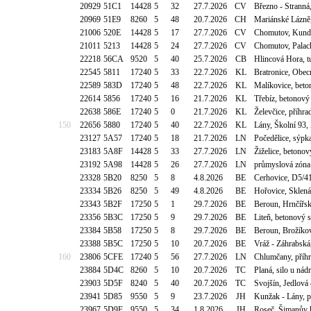
20929
51C1
14428
5
32
27.7.2026
CV
Březno - Stranná
20969
51E9
8260
5
48
20.7.2026
CH
Mariánské Lázně
21006
520E
14428
5
17
27.7.2026
CV
Chomutov, Kundr
21011
5213
14428
5
24
27.7.2026
CV
Chomutov, Palac
22218
56CA
9520
5
40
25.7.2026
CB
Hlincová Hora, t
22545
5811
17240
5
33
22.7.2026
KL
Bratronice, Obe
22589
583D
17240
5
48
22.7.2026
KL
Malíkovice, bet
22614
5856
17240
5
16
21.7.2026
KL
Třebíz, betonový
22638
586E
17240
5
0
21.7.2026
KL
Želevčice, příhr
150
22656
5880
17240
5
40
22.7.2026
KL
Lány, Školní 93,
23127
5A57
17240
5
18
21.7.2026
LN
Počedělice, sýpk
23183
5A8F
14428
5
33
27.7.2026
LN
Žiželice, betono
23192
5A98
14428
5
26
27.7.2026
LN
průmyslová zóna 
23328
5B20
8250
5
8
4.8.2026
BE
Cerhovice, D5/4
23334
5B26
8250
5
49
4.8.2026
BE
Hořovice, Sklen
23343
5B2F
17250
5
1
29.7.2026
BE
Beroun, Hrnčířs
23356
5B3C
17250
5
9
29.7.2026
BE
Liteň, betonový 
23384
5B58
17250
5
8
29.7.2026
BE
Beroun, Brožíko
23388
5B5C
17250
5
10
20.7.2026
BE
Vráž - Záhrabská
160
23806
5CFE
17240
5
56
27.7.2026
LN
Chlumčany, příhr
23884
5D4C
8260
5
10
20.7.2026
TC
Planá, silo u nád
23903
5D5F
8240
5
40
20.7.2026
TC
Svojšín, Jedlová
23941
5D85
9550
5
9
23.7.2026
JH
Kunžak - Lány, p
23967
5D9F
9550
5
34
1.8.2026
JH
Roseč, Šimanův 