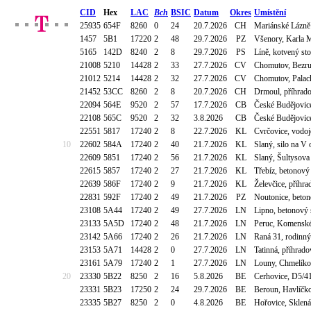
CID
Hex
LAC
Bch
BSIC
Datum
Okres
Umístění
25935
654F
8260
0
24
20.7.2026
CH
Mariánské Lázně 
1457
5B1
17220
2
48
29.7.2026
PZ
Všenory, Karla 
5165
142D
8240
2
8
29.7.2026
PS
Líně, kotvený sto
21008
5210
14428
2
33
27.7.2026
CV
Chomutov, Bezru
21012
5214
14428
2
32
27.7.2026
CV
Chomutov, Palac
21452
53CC
8260
2
8
20.7.2026
CH
Drmoul, příhrad
22094
564E
9520
2
57
17.7.2026
CB
České Budějovic
22108
565C
9520
2
32
3.8.2026
CB
České Budějovice
22551
5817
17240
2
8
22.7.2026
KL
Cvrčovice, vodo
10
22602
584A
17240
2
40
21.7.2026
KL
Slaný, silo na V 
22609
5851
17240
2
56
21.7.2026
KL
Slaný, Šultysov
22615
5857
17240
2
27
21.7.2026
KL
Třebíz, betonový
22639
586F
17240
2
9
21.7.2026
KL
Želevčice, příhr
22831
592F
17240
2
49
21.7.2026
PZ
Noutonice, beton
23108
5A44
17240
2
49
27.7.2026
LN
Lipno, betonový 
23133
5A5D
17240
2
48
21.7.2026
LN
Peruc, Komensk
23142
5A66
17240
2
26
21.7.2026
LN
Raná 31, rodinn
23153
5A71
14428
2
0
27.7.2026
LN
Tatinná, příhrad
23161
5A79
17240
2
1
27.7.2026
LN
Louny, Chmelíko
20
23330
5B22
8250
2
16
5.8.2026
BE
Cerhovice, D5/41
23331
5B23
17250
2
24
29.7.2026
BE
Beroun, Havlíčko
23335
5B27
8250
2
0
4.8.2026
BE
Hořovice, Sklen