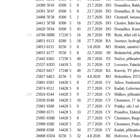
24389
5F45
8300
5
8
23.7.2026
DO
Domažlice, Baldo
24391
5F47
8300
5
8
23.7.2026
DO
Domažlice, B. St
24408
5F58
8300
5
2
23.7.2026
DO
Chotiměř, beton
24411
5F5B
8300
5
16
23.7.2026
DO
Chodov, Babí ho
24420
5F64
8300
5
43
23.7.2026
DO
Domažlice, Kune
170
24766
60BE
17220
5
16
26.7.2026
PB
Bytíz, těžní vě
24851
6113
8280
5
18
27.7.2026
RA
Jesenice, hydrog
24913
6151
8250
5
0
5.8.2026
RO
Hrádek, náměstí 
24951
6177
9550
5
8
22.7.2026
JH
Bednáreček, pří
25442
6362
17250
5
40
29.7.2026
PZ
Nučice, příhrado
25557
63D5
14418
5
33
21.7.2026
LT
Lovosice, Palack
25623
6417
17240
5
49
21.7.2026
KL
Knovíz, TV přev
25827
64E3
8250
5
33
4.8.2026
RO
Holoubkov, D5/5
25861
6505
14428
5
8
27.7.2026
CV
Jirkov, Students
25874
6512
14428
5
8
27.7.2026
CV
Kadaň, Golovino
180
25924
6544
14428
5
9
27.7.2026
CV
Málkov, příhrad
25928
6548
14428
5
10
27.7.2026
CV
Chomutov, 17. li
25961
6569
14428
5
0
27.7.2026
CV
Poláky, silo J o
25969
6571
14428
5
33
27.7.2026
CV
Prunéřov, Elektr
25995
658B
14428
5
8
27.7.2026
CV
Chomutov, Riegr
25998
658E
14428
5
25
27.7.2026
CV
Chomutov, Pražsk
26008
6598
14428
5
34
27.7.2026
CV
Kadaň, příhradov
26068
65D4
8250
5
32
4.8.2026
BE
Hořovice, U Rem