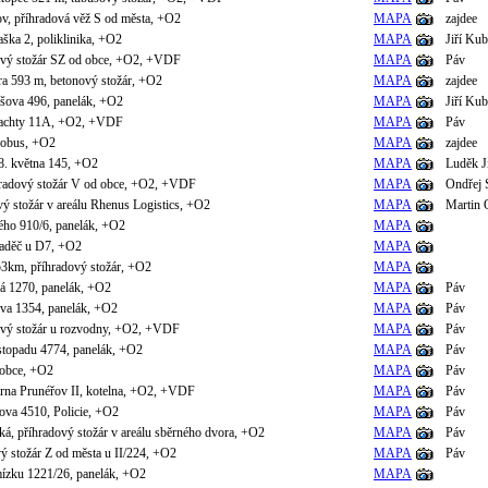
v, příhradová věž S od města, +O2
MAPA
zajdee
aška 2, poliklinika, +O2
MAPA
Jiří Kub
ový stožár SZ od obce, +O2, +VDF
MAPA
Páv
ra 593 m, betonový stožár, +O2
MAPA
zajdee
šova 496, panelák, +O2
MAPA
Jiří Kub
ž šachty 11A, +O2, +VDF
MAPA
Páv
lobus, +O2
MAPA
zajdee
8. května 145, +O2
MAPA
Luděk J
hradový stožár V od obce, +O2, +VDF
MAPA
Ondřej 
vý stožár v areálu Rhenus Logistics, +O2
MAPA
Martin 
ého 910/6, panelák, +O2
MAPA
aděč u D7, +O2
MAPA
3km, příhradový stožár, +O2
MAPA
ká 1270, panelák, +O2
MAPA
Páv
va 1354, panelák, +O2
MAPA
Páv
ový stožár u rozvodny, +O2, +VDF
MAPA
Páv
stopadu 4774, panelák, +O2
MAPA
Páv
d obce, +O2
MAPA
Páv
árna Prunéřov II, kotelna, +O2, +VDF
MAPA
Páv
ova 4510, Policie, +O2
MAPA
Páv
á, příhradový stožár v areálu sběrného dvora, +O2
MAPA
Páv
ý stožár Z od města u II/224, +O2
MAPA
Páv
ízku 1221/26, panelák, +O2
MAPA