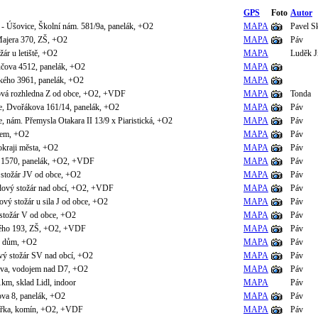
GPS
Foto
Autor
- Úšovice, Školní nám. 581/9a, panelák, +O2
MAPA
Pavel S
Majera 370, ZŠ, +O2
MAPA
Páv
žár u letiště, +O2
MAPA
Luděk J
čova 4512, panelák, +O2
MAPA
kého 3961, panelák, +O2
MAPA
ová rozhledna Z od obce, +O2, +VDF
MAPA
Tonda
e, Dvořákova 161/14, panelák, +O2
MAPA
Páv
, nám. Přemysla Otakara II 13/9 x Piaristická, +O2
MAPA
Páv
jem, +O2
MAPA
Páv
okraji města, +O2
MAPA
Páv
a 1570, panelák, +O2, +VDF
MAPA
Páv
 stožár JV od obce, +O2
MAPA
Páv
adový stožár nad obcí, +O2, +VDF
MAPA
Páv
ový stožár u sila J od obce, +O2
MAPA
Páv
stožár V od obce, +O2
MAPA
Páv
ého 193, ZŠ, +O2, +VDF
MAPA
Páv
ý dům, +O2
MAPA
Páv
ový stožár SV nad obcí, +O2
MAPA
Páv
va, vodojem nad D7, +O2
MAPA
Páv
km, sklad Lidl, indoor
MAPA
Páv
va 8, panelák, +O2
MAPA
Páv
ářka, komín, +O2, +VDF
MAPA
Páv