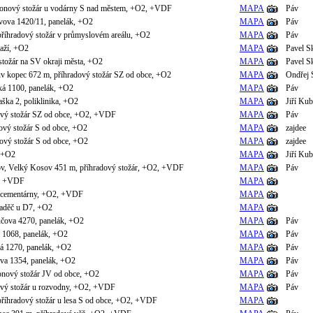
tonový stožár u vodárny S nad městem, +O2, +VDF
MAPA
Páv
vova 1420/11, panelák, +O2
MAPA
Páv
říhradový stožár v průmyslovém areálu, +O2
MAPA
Páv
raží, +O2
MAPA
Pavel S
stožár na SV okraji města, +O2
MAPA
Pavel S
v kopec 672 m, příhradový stožár SZ od obce, +O2
MAPA
Ondřej 
ká 1100, panelák, +O2
MAPA
Páv
aška 2, poliklinika, +O2
MAPA
Jiří Kub
ový stožár SZ od obce, +O2, +VDF
MAPA
Páv
ový stožár S od obce, +O2
MAPA
zajdee
ový stožár S od obce, +O2
MAPA
zajdee
, +O2
MAPA
Jiří Kub
ov, Velký Kosov 451 m, příhradový stožár, +O2, +VDF
MAPA
Páv
2, +VDF
MAPA
 cementárny, +O2, +VDF
MAPA
aděč u D7, +O2
MAPA
čova 4270, panelák, +O2
MAPA
Páv
á 1068, panelák, +O2
MAPA
Páv
ká 1270, panelák, +O2
MAPA
Páv
va 1354, panelák, +O2
MAPA
Páv
onový stožár JV od obce, +O2
MAPA
Páv
ový stožár u rozvodny, +O2, +VDF
MAPA
Páv
říhradový stožár u lesa S od obce, +O2, +VDF
MAPA