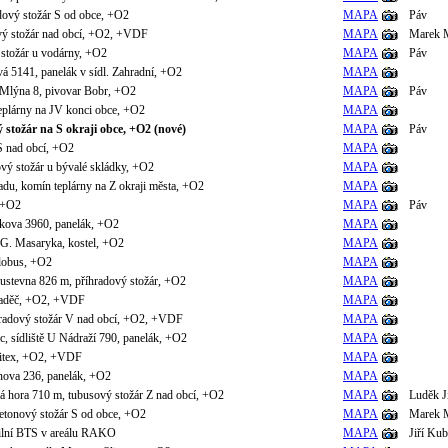
adový stožár S od obce, +O2
MAPA
Páv
ový stožár nad obcí, +O2, +VDF
MAPA
Marek 
stožár u vodárny, +O2
MAPA
Páv
 5141, panelák v sídl. Zahradní, +O2
MAPA
 Mlýna 8, pivovar Bobr, +O2
MAPA
Páv
teplárny na JV konci obce, +O2
MAPA
ý stožár na S okraji obce, +O2 (nové)
MAPA
Páv
S nad obcí, +O2
MAPA
vý stožár u bývalé skládky, +O2
MAPA
padu, komín teplárny na Z okraji města, +O2
MAPA
, +O2
MAPA
Páv
kova 3960, panelák, +O2
MAPA
 G. Masaryka, kostel, +O2
MAPA
lobus, +O2
MAPA
ustevna 826 m, příhradový stožár, +O2
MAPA
vaděč, +O2, +VDF
MAPA
hradový stožár V nad obcí, +O2, +VDF
MAPA
c, sídliště U Nádraží 790, panelák, +O2
MAPA
itex, +O2, +VDF
MAPA
nova 236, panelák, +O2
MAPA
á hora 710 m, tubusový stožár Z nad obcí, +O2
MAPA
Luděk J
etonový stožár S od obce, +O2
MAPA
Marek 
ilní BTS v areálu RAKO
MAPA
Jiří Kub