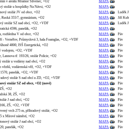
omín v areálu Mramor Slivenec, +O2
MAPA
ový stožár u hospůdky Na Návsi, +O2
MAPA
onový stožár JV od obce, +O2
MAPA
Luděk J
, Ruská 355/7, gymnázium, +O2
MAPA
Jiří Kub
ový stožár SZ nad obcí, +O2, +VDF
MAPA
Luděk J
atická 4596, panelák, +O2
MAPA
a, rozhledna V od obce, +O2
MAPA
Páv
hří - Vernéřov, Průmyslová 3, hala Foamglas, +O2, +VDF
MAPA
Páv
ůhoně 4800, ISŠ Energetická, +O2
MAPA
Páv
tý vodojem, +O2, +VDF
MAPA
Páv
, Lannova tř. 193/26, stožár Policie, +O2
MAPA
Páv
ý stožár u vodárny nad obcí, +O2
MAPA
Páv
ých vězňů, vodárenská věž, +O2, +VDF
MAPA
Páv
a 1570, panelák, +O2, +VDF
MAPA
Páv
hradový stožár S nad obcí u ZD, +O2, +VDF
MAPA
Páv
ový stožár SZ od obce, +O2 (nové)
MAPA
Páv
 ZŠ, +O2
MAPA
Páv
ražská 38, ZŠ, +O2
MAPA
Páv
stožár J nad obcí, +O2
MAPA
Páv
 166, ZŠ, +O2, +VDF
MAPA
Páv
rvený vrch 275 m, příhradový stožár, +O2
MAPA
Páv
95 x Mírové náměstí, +O2
MAPA
Páv
tonový stožár J nad obcí, +O2
MAPA
Páv
820, panelák, +O2
MAPA
Páv