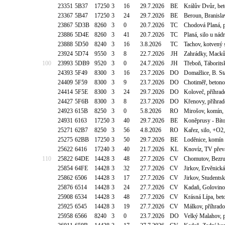
23351
5B37
17250
3
16
29.7.2026
BE
Králův Dvůr, be
23367
5B47
17250
3
24
29.7.2026
BE
Beroun, Branisla
23867
5D3B
8260
3
0
20.7.2026
TC
Chodová Planá, p
23886
5D4E
8260
3
41
20.7.2026
TC
Planá, silo u nád
23888
5D50
8240
3
16
3.8.2026
TC
Tachov, kotvený 
23924
5D74
9550
3
8
22.7.2026
JH
Zahrádky, Macků
100
23993
5DB9
9520
3
0
24.7.2026
JH
Třeboň, Táborits
24393
5F49
8300
3
16
23.7.2026
DO
Domažlice, B. St
24409
5F59
8300
3
9
23.7.2026
DO
Chotiměř, beton
24414
5F5E
8300
3
24
29.7.2026
DO
Koloveč, příhrad
24427
5F6B
8300
3
8
23.7.2026
DO
Křenovy, příhrad
24923
615B
8250
3
0
5.8.2026
RO
Mirošov, komín
24931
6163
17250
3
40
29.7.2026
BE
Koněprusy - Bít
25271
62B7
8250
3
56
4.8.2026
RO
Kařez, silo, +O
25275
62BB
17250
3
50
29.7.2026
BE
Loděnice, komín
25622
6416
17240
3
40
21.7.2026
KL
Knovíz, TV přev
110
25822
64DE
14428
3
48
27.7.2026
CV
Chomutov, Bezru
25854
64FE
14428
3
32
27.7.2026
CV
Jirkov, Ervěnick
25862
6506
14428
3
17
27.7.2026
CV
Jirkov, Students
25876
6514
14428
3
24
27.7.2026
CV
Kadaň, Golovino
25908
6534
14428
3
48
27.7.2026
CV
Krásná Lípa, bet
25925
6545
14428
3
19
27.7.2026
CV
Málkov, příhrad
25958
6566
8240
3
0
23.7.2026
DO
Velký Malahov, p