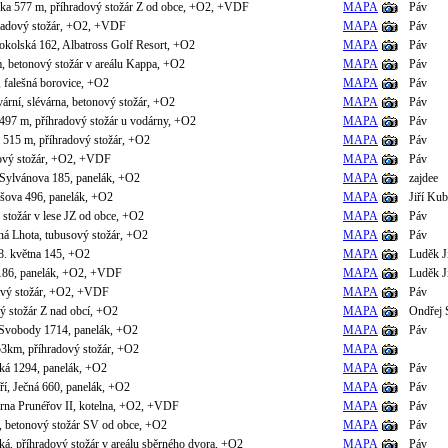
ka 577 m, příhradový stožár Z od obce, +O2, +VDF
MAPA
Páv
hradový stožár, +O2, +VDF
MAPA
Páv
okolská 162, Albatross Golf Resort, +O2
MAPA
Páv
, betonový stožár v areálu Kappa, +O2
MAPA
Páv
 falešná borovice, +O2
MAPA
Páv
ární, slévárna, betonový stožár, +O2
MAPA
Páv
 497 m, příhradový stožár u vodárny, +O2
MAPA
Páv
 515 m, příhradový stožár, +O2
MAPA
Páv
dový stožár, +O2, +VDF
MAPA
Páv
Sylvánova 185, panelák, +O2
MAPA
zajdee
šova 496, panelák, +O2
MAPA
Jiří Kub
 stožár v lese JZ od obce, +O2
MAPA
Páv
ná Lhota, tubusový stožár, +O2
MAPA
Páv
8. května 145, +O2
MAPA
Luděk J
 186, panelák, +O2, +VDF
MAPA
Luděk J
ový stožár, +O2, +VDF
MAPA
Páv
ý stožár Z nad obcí, +O2
MAPA
Ondřej 
 Svobody 1714, panelák, +O2
MAPA
Páv
3km, příhradový stožár, +O2
MAPA
ká 1294, panelák, +O2
MAPA
Páv
ří, Ječná 660, panelák, +O2
MAPA
Páv
árna Prunéřov II, kotelna, +O2, +VDF
MAPA
Páv
, betonový stožár SV od obce, +O2
MAPA
Páv
á, příhradový stožár v areálu sběrného dvora, +O2
MAPA
Páv