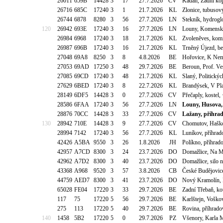
26011
659B
14428
3
17
27.7.2026
CV
Kadaň, Zadní ko
26716
685C
17240
3
1
21.7.2026
KL
Zlonice, tubusov
26744
6878
8280
3
56
27.7.2026
LN
Stekník, hydrog
120
26942
693E
17240
3
16
27.7.2026
LN
Louny, Komenské
26984
6968
17240
3
18
21.7.2026
KL
Zvoleněves, komí
26987
696B
17240
3
16
21.7.2026
KL
Trněný Újezd, b
27048
69A8
8250
3
8
4.8.2026
BE
Hořovice, K Nem
27053
69AD
17250
3
48
29.7.2026
BE
Beroun, Prof. V
27085
69CD
17240
3
48
21.7.2026
KL
Slaný, Politický
27629
6BED
17240
3
8
22.7.2026
KL
Brandýsek, V Pl
28149
6DF5
14428
3
0
27.7.2026
CV
Přečaply, kostel
28586
6FAA
17240
3
56
27.7.2026
LN
Louny, Husova,
28876
70CC
14428
3
33
27.7.2026
CV
Lažany, příhrad
130
28942
710E
14428
3
9
27.7.2026
CV
Chomutov, Haško
28994
7142
17240
3
56
27.7.2026
KL
Luníkov, příhra
42426
A5BA
9550
3
26
1.8.2026
JH
Políkno, příhrad
42957
A7CD
8300
3
24
23.7.2026
DO
Domažlice, Na M
42962
A7D2
8300
3
40
23.7.2026
DO
Domažlice, silo 
43368
A968
9520
3
57
3.8.2026
CB
České Budějovic
44759
AED7
8300
3
41
23.7.2026
DO
Nový Kramolín, 
65028
FE04
17220
3
33
29.7.2026
BE
Zadní Třebaň, k
117
75
17220
5
56
29.7.2026
BE
Karlštejn, Vošk
275
113
17220
5
40
29.7.2026
BE
Rovina, příhrad
140
1458
5B2
17220
5
0
29.7.2026
PZ
Všenory, Karla 