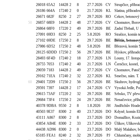
26018
65A2
14428
2
8
27.7.2026
CV
Strupčice, příhr
26186
664A
17240
2
0
21.7.2026
KL
Slatina, příhrad
26671
682F
8250
2
27
29.7.2026
RO
Cekov, betonový 
50
26857
68E9
14428
2
48
27.7.2026
CV
Chomutov, Borová
26864
68F0
17220
2
49
29.7.2026
BE
Zadní Třebaň, U
27091
69D3
8250
2
25
5.8.2026
RO
Strašice, komín 
27102
69DE
17250
2
8
29.7.2026
BE
Běštín, betonov
27986
6D52
17250
2
48
5.8.2026
BE
Březová, komín 
28125
6DDD
17250
2
56
29.7.2026
BE
Hýskov, příhrado
28493
6F4D
17240
2
18
27.7.2026
LN
Louny, 17. listo
28755
7053
17240
2
40
21.7.2026
LN
Černčice, kostel
29059
7183
14428
2
49
27.7.2026
CV
Chomutov, Patoč
29162
71EA
17240
2
32
22.7.2026
KL
Smečno, nám. T.
60
29401
72D9
17250
2
56
29.7.2026
BE
Skuhrov, hydrog
29591
7397
14428
2
17
24.7.2026
CV
Vysoká Jedle, Po
29615
73AF
17220
2
32
29.7.2026
BE
Srbsko, TV pře
29684
73F4
17250
2
24
29.7.2026
BE
Nenačovice, pří
40378
9DBA
9550
2
8
1.8.2026
JH
Jindřichův Hrade
40503
9E37
8300
2
40
23.7.2026
DO
Kdyně, komín El
43111
A867
8300
2
8
23.7.2026
DO
Domažlice, Kozi
43854
AB4E
8300
2
33
23.7.2026
DO
Úlíkov, Ulíkovsk
44438
AD96
8300
2
0
23.7.2026
DO
Malý Malahov, b
65185
FEA1
8240
2
32
29.7.2026
PJ
Chlumčany, mob