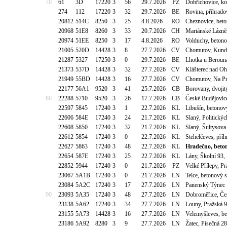
70
61
3D
17220
3
56
29.7.2026
PZ
Dobřichovice, k
274
112
17220
3
32
29.7.2026
BE
Rovina, příhrad
20812
514C
8250
3
25
4.8.2026
RO
Cheznovice, bet
20968
51E8
8260
3
33
20.7.2026
CH
Mariánské Lázně
20974
51EE
8250
3
17
4.8.2026
RO
Volduchy, beton
21005
520D
14428
3
8
27.7.2026
CV
Chomutov, Kundr
21287
5327
17250
3
0
29.7.2026
BE
Lhotka u Beroun
21373
537D
14428
3
32
27.7.2026
CV
Klášterec nad O
21949
55BD
14428
3
16
27.7.2026
CV
Chomutov, Na Pr
22177
56A1
9520
3
41
25.7.2026
CB
Borovany, dvoji
80
22288
5710
9520
3
26
17.7.2026
CB
České Budějovice
22597
5845
17240
3
1
22.7.2026
KL
Libušín, betonov
22606
584E
17240
3
24
21.7.2026
KL
Slaný, Politick
22608
5850
17240
3
32
21.7.2026
KL
Slaný, Šultysov
22612
5854
17240
3
0
22.7.2026
KL
Stehelčeves, pří
22627
5863
17240
3
48
22.7.2026
KL
Hradečno, beton
22654
587E
17240
3
25
22.7.2026
KL
Lány, Školní 93,
22852
5944
17240
3
0
21.7.2026
PZ
Velké Přílepy, P
23067
5A1B
17240
3
0
21.7.2026
LN
Telce, betonový 
23084
5A2C
17240
3
17
27.7.2026
LN
Panenský Týnec
90
23093
5A35
17240
3
48
27.7.2026
LN
Dobroměřice, Če
23138
5A62
17240
3
34
27.7.2026
LN
Louny, Pražská 
23155
5A73
14428
3
16
27.7.2026
LN
Velemyšleves, be
23186
5A92
8280
3
9
27.7.2026
LN
Žatec, Písečná 2