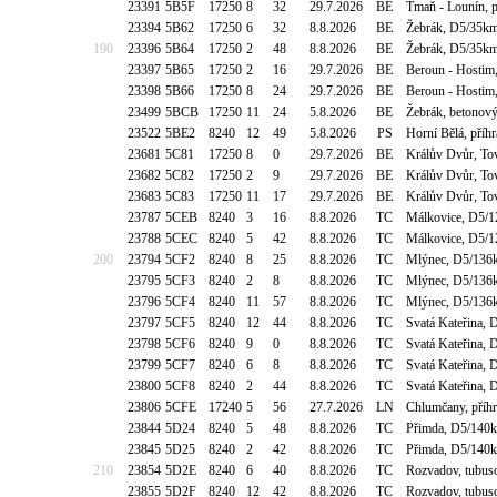
23391
5B5F
17250
8
32
29.7.2026
BE
Tmaň - Lounín, p
23394
5B62
17250
6
32
8.8.2026
BE
Žebrák, D5/35km
190
23396
5B64
17250
2
48
8.8.2026
BE
Žebrák, D5/35km
23397
5B65
17250
2
16
29.7.2026
BE
Beroun - Hostim,
23398
5B66
17250
8
24
29.7.2026
BE
Beroun - Hostim,
23499
5BCB
17250
11
24
5.8.2026
BE
Žebrák, betonový
23522
5BE2
8240
12
49
5.8.2026
PS
Horní Bělá, příh
23681
5C81
17250
8
0
29.7.2026
BE
Králův Dvůr, Tov
23682
5C82
17250
2
9
29.7.2026
BE
Králův Dvůr, Tov
23683
5C83
17250
11
17
29.7.2026
BE
Králův Dvůr, Tov
23787
5CEB
8240
3
16
8.8.2026
TC
Málkovice, D5/1
23788
5CEC
8240
5
42
8.8.2026
TC
Málkovice, D5/1
200
23794
5CF2
8240
8
25
8.8.2026
TC
Mlýnec, D5/136k
23795
5CF3
8240
2
8
8.8.2026
TC
Mlýnec, D5/136k
23796
5CF4
8240
11
57
8.8.2026
TC
Mlýnec, D5/136k
23797
5CF5
8240
12
44
8.8.2026
TC
Svatá Kateřina, 
23798
5CF6
8240
9
0
8.8.2026
TC
Svatá Kateřina, 
23799
5CF7
8240
6
8
8.8.2026
TC
Svatá Kateřina, 
23800
5CF8
8240
2
44
8.8.2026
TC
Svatá Kateřina, 
23806
5CFE
17240
5
56
27.7.2026
LN
Chlumčany, příhr
23844
5D24
8240
5
48
8.8.2026
TC
Přimda, D5/140k
23845
5D25
8240
2
42
8.8.2026
TC
Přimda, D5/140k
210
23854
5D2E
8240
6
40
8.8.2026
TC
Rozvadov, tubuso
23855
5D2F
8240
12
42
8.8.2026
TC
Rozvadov, tubuso