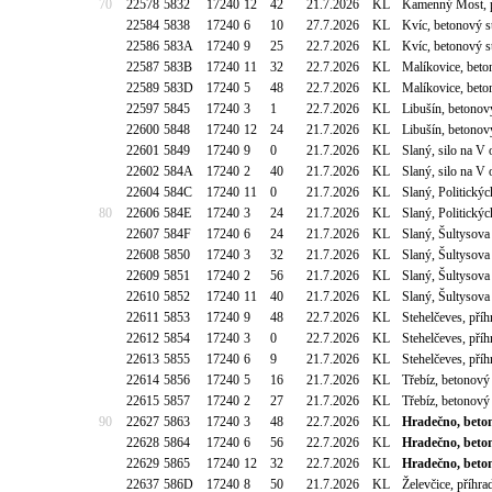
70
22578
5832
17240
12
42
21.7.2026
KL
Kamenný Most, p
22584
5838
17240
6
10
27.7.2026
KL
Kvíc, betonový 
22586
583A
17240
9
25
22.7.2026
KL
Kvíc, betonový 
22587
583B
17240
11
32
22.7.2026
KL
Malíkovice, bet
22589
583D
17240
5
48
22.7.2026
KL
Malíkovice, bet
22597
5845
17240
3
1
22.7.2026
KL
Libušín, betonov
22600
5848
17240
12
24
21.7.2026
KL
Libušín, betonov
22601
5849
17240
9
0
21.7.2026
KL
Slaný, silo na V 
22602
584A
17240
2
40
21.7.2026
KL
Slaný, silo na V 
22604
584C
17240
11
0
21.7.2026
KL
Slaný, Politick
80
22606
584E
17240
3
24
21.7.2026
KL
Slaný, Politick
22607
584F
17240
6
24
21.7.2026
KL
Slaný, Šultysov
22608
5850
17240
3
32
21.7.2026
KL
Slaný, Šultysov
22609
5851
17240
2
56
21.7.2026
KL
Slaný, Šultysov
22610
5852
17240
11
40
21.7.2026
KL
Slaný, Šultysov
22611
5853
17240
9
48
22.7.2026
KL
Stehelčeves, pří
22612
5854
17240
3
0
22.7.2026
KL
Stehelčeves, pří
22613
5855
17240
6
9
21.7.2026
KL
Stehelčeves, pří
22614
5856
17240
5
16
21.7.2026
KL
Třebíz, betonový
22615
5857
17240
2
27
21.7.2026
KL
Třebíz, betonový
90
22627
5863
17240
3
48
22.7.2026
KL
Hradečno, beton
22628
5864
17240
6
56
22.7.2026
KL
Hradečno, beton
22629
5865
17240
12
32
22.7.2026
KL
Hradečno, beton
22637
586D
17240
8
50
21.7.2026
KL
Želevčice, příhr