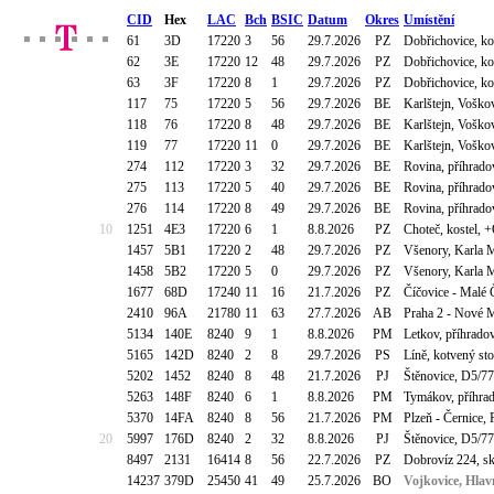
CID
Hex
LAC
Bch
BSIC
Datum
Okres
Umístění
61
3D
17220
3
56
29.7.2026
PZ
Dobřichovice, k
62
3E
17220
12
48
29.7.2026
PZ
Dobřichovice, k
63
3F
17220
8
1
29.7.2026
PZ
Dobřichovice, k
117
75
17220
5
56
29.7.2026
BE
Karlštejn, Vošk
118
76
17220
8
48
29.7.2026
BE
Karlštejn, Vošk
119
77
17220
11
0
29.7.2026
BE
Karlštejn, Vošk
274
112
17220
3
32
29.7.2026
BE
Rovina, příhrad
275
113
17220
5
40
29.7.2026
BE
Rovina, příhrad
276
114
17220
8
49
29.7.2026
BE
Rovina, příhrad
10
1251
4E3
17220
6
1
8.8.2026
PZ
Choteč, kostel,
1457
5B1
17220
2
48
29.7.2026
PZ
Všenory, Karla 
1458
5B2
17220
5
0
29.7.2026
PZ
Všenory, Karla 
1677
68D
17240
11
16
21.7.2026
PZ
Číčovice - Malé 
2410
96A
21780
11
63
27.7.2026
AB
Praha 2 - Nové M
5134
140E
8240
9
1
8.8.2026
PM
Letkov, příhrad
5165
142D
8240
2
8
29.7.2026
PS
Líně, kotvený sto
5202
1452
8240
8
48
21.7.2026
PJ
Štěnovice, D5/77
5263
148F
8240
6
1
8.8.2026
PM
Tymákov, příhra
5370
14FA
8240
8
56
21.7.2026
PM
Plzeň - Černice,
20
5997
176D
8240
2
32
8.8.2026
PJ
Štěnovice, D5/77
8497
2131
16414
8
56
22.7.2026
PZ
Dobrovíz 224, s
14237
379D
25450
41
49
25.7.2026
BO
Vojkovice, Hlav