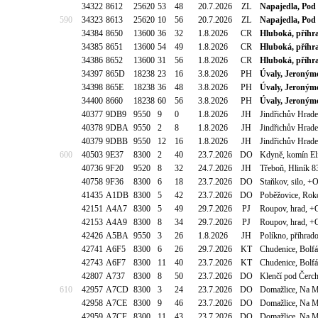
34322
8612
25620
53
48
20.7.2026
ZL
Napajedla, Pod
590
34323
8613
25620
10
56
20.7.2026
ZL
Napajedla, Pod
34384
8650
13600
36
32
1.8.2026
CR
Hluboká, příhra
34385
8651
13600
54
49
1.8.2026
CR
Hluboká, příhra
34386
8652
13600
31
56
1.8.2026
CR
Hluboká, příhra
34397
865D
18238
23
16
3.8.2026
PH
Úvaly, Jeronýmo
34398
865E
18238
36
48
3.8.2026
PH
Úvaly, Jeronýmo
34400
8660
18238
60
56
3.8.2026
PH
Úvaly, Jeronýmo
40377
9DB9
9550
9
0
1.8.2026
JH
Jindřichův Hrade
40378
9DBA
9550
2
8
1.8.2026
JH
Jindřichův Hrade
40379
9DBB
9550
12
16
1.8.2026
JH
Jindřichův Hrade
600
40503
9E37
8300
2
40
23.7.2026
DO
Kdyně, komín El
40736
9F20
9520
8
32
24.7.2026
JH
Třeboň, Hliník 8
40758
9F36
8300
6
18
23.7.2026
DO
Staňkov, silo, 
41435
A1DB
8300
5
42
23.7.2026
DO
Poběžovice, Roko
42151
A4A7
8300
5
49
29.7.2026
PJ
Roupov, hrad, +
42153
A4A9
8300
8
34
29.7.2026
PJ
Roupov, hrad, +
42426
A5BA
9550
3
26
1.8.2026
JH
Políkno, příhrad
42741
A6F5
8300
6
26
29.7.2026
KT
Chudenice, Bolf
42743
A6F7
8300
11
40
23.7.2026
KT
Chudenice, Bolf
42807
A737
8300
8
50
23.7.2026
DO
Klenčí pod Čerch
610
42957
A7CD
8300
3
24
23.7.2026
DO
Domažlice, Na M
42958
A7CE
8300
9
46
23.7.2026
DO
Domažlice, Na M
42959
A7CF
8300
11
43
23.7.2026
DO
Domažlice, Na M