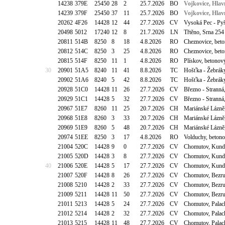
14238
379E
25450
28
2
25.7.2026
BO
Vojkovice, Hlav
14239
379F
25450
37
11
25.7.2026
BO
Vojkovice, Hlav
20262
4F26
14428
12
44
27.7.2026
CV
Vysoká Pec - Py
20498
5012
17240
12
8
21.7.2026
LN
Třtěno, Srna 254
20811
514B
8250
8
18
4.8.2026
RO
Cheznovice, bet
20812
514C
8250
3
25
4.8.2026
RO
Cheznovice, bet
20815
514F
8250
11
1
4.8.2026
RO
Plískov, betonov
30
20901
51A5
8240
11
41
8.8.2026
TC
Hošťka - Žebráky
20902
51A6
8240
5
42
8.8.2026
TC
Hošťka - Žebráky
20928
51C0
14428
11
26
27.7.2026
CV
Březno - Stranná
20929
51C1
14428
5
32
27.7.2026
CV
Březno - Stranná
20967
51E7
8260
11
25
20.7.2026
CH
Mariánské Lázně
20968
51E8
8260
3
33
20.7.2026
CH
Mariánské Lázně
20969
51E9
8260
5
48
20.7.2026
CH
Mariánské Lázně
20974
51EE
8250
3
17
4.8.2026
RO
Volduchy, beton
21004
520C
14428
9
0
27.7.2026
CV
Chomutov, Kundr
21005
520D
14428
3
8
27.7.2026
CV
Chomutov, Kundr
40
21006
520E
14428
5
17
27.7.2026
CV
Chomutov, Kundr
21007
520F
14428
8
26
27.7.2026
CV
Chomutov, Bezru
21008
5210
14428
2
33
27.7.2026
CV
Chomutov, Bezru
21009
5211
14428
11
50
27.7.2026
CV
Chomutov, Bezru
21011
5213
14428
5
24
27.7.2026
CV
Chomutov, Palac
21012
5214
14428
2
32
27.7.2026
CV
Chomutov, Palac
21013
5215
14428
11
48
27.7.2026
CV
Chomutov, Palac