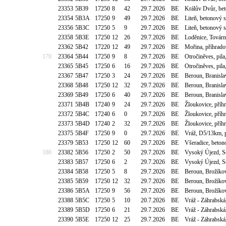
23353
5B39
17250
8
42
29.7.2026
BE
Králův Dvůr, be
23354
5B3A
17250
9
49
29.7.2026
BE
Liteň, betonový 
23356
5B3C
17250
5
9
29.7.2026
BE
Liteň, betonový 
23358
5B3E
17250
12
26
29.7.2026
BE
Loděnice, Továr
23362
5B42
17220
12
49
29.7.2026
BE
Mořina, příhrad
170
23364
5B44
17250
9
8
29.7.2026
BE
Otročiněves, pil
23365
5B45
17250
6
16
29.7.2026
BE
Otročiněves, pil
23367
5B47
17250
3
24
29.7.2026
BE
Beroun, Branisla
23368
5B48
17250
12
32
29.7.2026
BE
Beroun, Branisla
23369
5B49
17250
6
40
29.7.2026
BE
Beroun, Branisla
23371
5B4B
17240
9
24
29.7.2026
BE
Žloukovice, pří
23372
5B4C
17240
6
0
29.7.2026
BE
Žloukovice, pří
23373
5B4D
17240
2
32
29.7.2026
BE
Žloukovice, pří
23375
5B4F
17250
9
0
29.7.2026
BE
Vráž, D5/13km, p
23379
5B53
17250
12
60
29.7.2026
BE
Všeradice, beton
180
23382
5B56
17250
2
50
29.7.2026
BE
Vysoký Újezd, S
23383
5B57
17250
6
2
29.7.2026
BE
Vysoký Újezd, S
23384
5B58
17250
5
8
29.7.2026
BE
Beroun, Brožíko
23385
5B59
17250
12
32
29.7.2026
BE
Beroun, Brožíko
23386
5B5A
17250
9
56
29.7.2026
BE
Beroun, Brožíko
23388
5B5C
17250
5
10
20.7.2026
BE
Vráž - Záhrabská
23389
5B5D
17250
6
21
29.7.2026
BE
Vráž - Záhrabská
23390
5B5E
17250
12
25
29.7.2026
BE
Vráž - Záhrabská