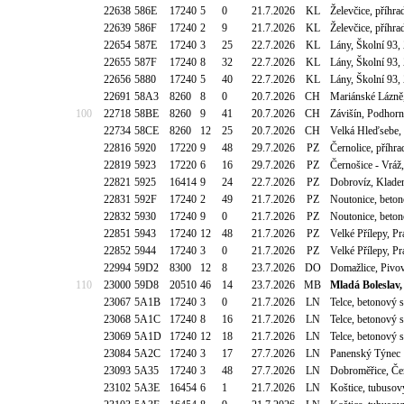
22638
586E
17240
5
0
21.7.2026
KL
Želevčice, příhr
22639
586F
17240
2
9
21.7.2026
KL
Želevčice, příhr
22654
587E
17240
3
25
22.7.2026
KL
Lány, Školní 93,
22655
587F
17240
8
32
22.7.2026
KL
Lány, Školní 93,
22656
5880
17240
5
40
22.7.2026
KL
Lány, Školní 93,
22691
58A3
8260
8
0
20.7.2026
CH
Mariánské Lázně
100
22718
58BE
8260
9
41
20.7.2026
CH
Závišín, Podhorn
22734
58CE
8260
12
25
20.7.2026
CH
Velká Hleďsebe,
22816
5920
17220
9
48
29.7.2026
PZ
Černolice, příhra
22819
5923
17220
6
16
29.7.2026
PZ
Černošice - Vráž
22821
5925
16414
9
24
22.7.2026
PZ
Dobrovíz, Kladen
22831
592F
17240
2
49
21.7.2026
PZ
Noutonice, beton
22832
5930
17240
9
0
21.7.2026
PZ
Noutonice, beton
22851
5943
17240
12
48
21.7.2026
PZ
Velké Přílepy, P
22852
5944
17240
3
0
21.7.2026
PZ
Velké Přílepy, P
22994
59D2
8300
12
8
23.7.2026
DO
Domažlice, Pivov
110
23000
59D8
20510
46
14
23.7.2026
MB
Mladá Boleslav,
23067
5A1B
17240
3
0
21.7.2026
LN
Telce, betonový 
23068
5A1C
17240
8
16
21.7.2026
LN
Telce, betonový 
23069
5A1D
17240
12
18
21.7.2026
LN
Telce, betonový 
23084
5A2C
17240
3
17
27.7.2026
LN
Panenský Týnec
23093
5A35
17240
3
48
27.7.2026
LN
Dobroměřice, Če
23102
5A3E
16454
6
1
21.7.2026
LN
Koštice, tubusov