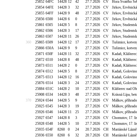
25852
64FC
14428
12
42
27.7.2026
CV
Hora Svatého Šeb
25854
64FE
14428
3
32
27.7.2026
CV
Jirkov, Ervěnick
25855
64FF
14428
9
48
27.7.2026
CV
Jirkov, Ervěnick
25856
6500
14428
6
0
27.7.2026
CV
Jirkov, Ervěnick
25861
6505
14428
5
8
27.7.2026
CV
Jirkov, Students
25862
6506
14428
3
17
27.7.2026
CV
Jirkov, Students
25863
6507
14428
11
26
27.7.2026
CV
Jirkov, Students
360
25865
6509
14428
12
17
27.7.2026
CV
Tušimice, kotven
25866
650A
14428
9
9
27.7.2026
CV
Tušimice, kotven
25871
650F
14428
11
32
27.7.2026
CV
Kadaň, Klášterec
25872
6510
14428
8
48
27.7.2026
CV
Kadaň, Klášterec
25873
6511
14428
2
0
27.7.2026
CV
Kadaň, Klášterec
25874
6512
14428
5
8
27.7.2026
CV
Kadaň, Golovino
25875
6513
14428
12
16
27.7.2026
CV
Kadaň, Golovino
25876
6514
14428
3
24
27.7.2026
CV
Kadaň, Golovino
25884
651C
14428
2
10
27.7.2026
CV
Klášterec nad Oh
25908
6534
14428
3
48
27.7.2026
CV
Krásná Lípa, bet
370
25924
6544
14428
5
9
27.7.2026
CV
Málkov, příhrad
25925
6545
14428
3
19
27.7.2026
CV
Málkov, příhrad
25926
6546
14428
11
25
27.7.2026
CV
Málkov, příhrad
25927
6547
14428
8
3
27.7.2026
CV
Chomutov, 17. li
25928
6548
14428
5
10
27.7.2026
CV
Chomutov, 17. li
25935
654F
8260
0
24
20.7.2026
CH
Mariánské Lázně 
25936
6550
8260
6
32
20.7.2026
CH
Mariánské Lázně 