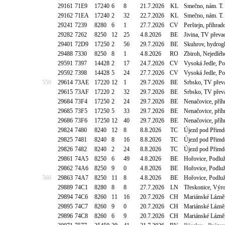
29161
71E9
17240
6
8
21.7.2026
KL
Smečno, nám. T.
29162
71EA
17240
2
32
22.7.2026
KL
Smečno, nám. T.
29241
7239
8280
6
1
27.7.2026
CV
Perštejn, příhra
29282
7262
8250
12
25
4.8.2026
BE
Jivina, TV převa
29401
72D9
17250
2
56
29.7.2026
BE
Skuhrov, hydrog
29488
7330
8250
8
1
4.8.2026
RO
Zbiroh, Nejedléh
29591
7397
14428
2
17
24.7.2026
CV
Vysoká Jedle, Po
29592
7398
14428
5
24
27.7.2026
CV
Vysoká Jedle, Po
550
29614
73AE
17220
12
1
29.7.2026
BE
Srbsko, TV pře
29615
73AF
17220
2
32
29.7.2026
BE
Srbsko, TV pře
29684
73F4
17250
2
24
29.7.2026
BE
Nenačovice, pří
29685
73F5
17250
5
33
29.7.2026
BE
Nenačovice, pří
29686
73F6
17250
12
40
29.7.2026
BE
Nenačovice, pří
29824
7480
8240
12
8
8.8.2026
TC
Újezd pod Přimd
29825
7481
8240
8
16
8.8.2026
TC
Újezd pod Přimd
29826
7482
8240
2
24
8.8.2026
TC
Újezd pod Přimd
29861
74A5
8250
6
49
4.8.2026
BE
Hořovice, Podlu
29862
74A6
8250
9
0
4.8.2026
BE
Hořovice, Podlu
560
29863
74A7
8250
11
8
4.8.2026
BE
Hořovice, Podlu
29889
74C1
8280
8
8
27.7.2026
LN
Třeskonice, Výr
29894
74C6
8260
11
16
20.7.2026
CH
Mariánské Lázně,
29895
74C7
8260
9
0
20.7.2026
CH
Mariánské Lázně,
29896
74C8
8260
6
9
20.7.2026
CH
Mariánské Lázně,