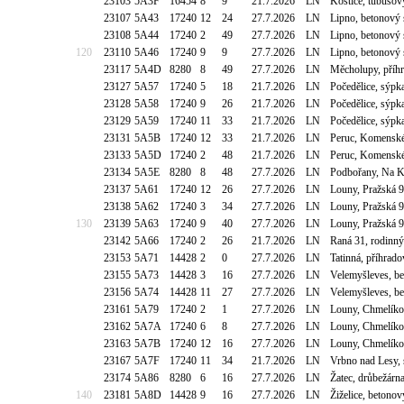
23103
5A3F
16454
8
9
21.7.2026
LN
Koštice, tubusov
23107
5A43
17240
12
24
27.7.2026
LN
Lipno, betonový 
23108
5A44
17240
2
49
27.7.2026
LN
Lipno, betonový 
120
23110
5A46
17240
9
9
27.7.2026
LN
Lipno, betonový 
23117
5A4D
8280
8
49
27.7.2026
LN
Měcholupy, příh
23127
5A57
17240
5
18
21.7.2026
LN
Počedělice, sýpk
23128
5A58
17240
9
26
21.7.2026
LN
Počedělice, sýpk
23129
5A59
17240
11
33
21.7.2026
LN
Počedělice, sýpk
23131
5A5B
17240
12
33
21.7.2026
LN
Peruc, Komensk
23133
5A5D
17240
2
48
21.7.2026
LN
Peruc, Komensk
23134
5A5E
8280
8
48
27.7.2026
LN
Podbořany, Na K
23137
5A61
17240
12
26
27.7.2026
LN
Louny, Pražská 
23138
5A62
17240
3
34
27.7.2026
LN
Louny, Pražská 
130
23139
5A63
17240
9
40
27.7.2026
LN
Louny, Pražská 
23142
5A66
17240
2
26
21.7.2026
LN
Raná 31, rodinn
23153
5A71
14428
2
0
27.7.2026
LN
Tatinná, příhrad
23155
5A73
14428
3
16
27.7.2026
LN
Velemyšleves, be
23156
5A74
14428
11
27
27.7.2026
LN
Velemyšleves, be
23161
5A79
17240
2
1
27.7.2026
LN
Louny, Chmelíko
23162
5A7A
17240
6
8
27.7.2026
LN
Louny, Chmelíko
23163
5A7B
17240
12
16
27.7.2026
LN
Louny, Chmelíko
23167
5A7F
17240
11
34
21.7.2026
LN
Vrbno nad Lesy, 
23174
5A86
8280
6
16
27.7.2026
LN
Žatec, drůbežárn
140
23181
5A8D
14428
9
16
27.7.2026
LN
Žiželice, betono