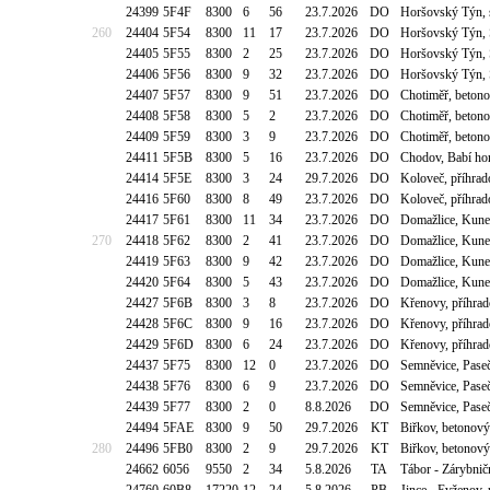
24399
5F4F
8300
6
56
23.7.2026
DO
Horšovský Týn, 
260
24404
5F54
8300
11
17
23.7.2026
DO
Horšovský Týn, 
24405
5F55
8300
2
25
23.7.2026
DO
Horšovský Týn, 
24406
5F56
8300
9
32
23.7.2026
DO
Horšovský Týn, 
24407
5F57
8300
9
51
23.7.2026
DO
Chotiměř, beton
24408
5F58
8300
5
2
23.7.2026
DO
Chotiměř, beton
24409
5F59
8300
3
9
23.7.2026
DO
Chotiměř, beton
24411
5F5B
8300
5
16
23.7.2026
DO
Chodov, Babí ho
24414
5F5E
8300
3
24
29.7.2026
DO
Koloveč, příhrad
24416
5F60
8300
8
49
23.7.2026
DO
Koloveč, příhrad
24417
5F61
8300
11
34
23.7.2026
DO
Domažlice, Kune
270
24418
5F62
8300
2
41
23.7.2026
DO
Domažlice, Kune
24419
5F63
8300
9
42
23.7.2026
DO
Domažlice, Kune
24420
5F64
8300
5
43
23.7.2026
DO
Domažlice, Kune
24427
5F6B
8300
3
8
23.7.2026
DO
Křenovy, příhrad
24428
5F6C
8300
9
16
23.7.2026
DO
Křenovy, příhrad
24429
5F6D
8300
6
24
23.7.2026
DO
Křenovy, příhrad
24437
5F75
8300
12
0
23.7.2026
DO
Semněvice, Pase
24438
5F76
8300
6
9
23.7.2026
DO
Semněvice, Pase
24439
5F77
8300
2
0
8.8.2026
DO
Semněvice, Pase
24494
5FAE
8300
9
50
29.7.2026
KT
Biřkov, betonový
280
24496
5FB0
8300
2
9
29.7.2026
KT
Biřkov, betonový
24662
6056
9550
2
34
5.8.2026
TA
Tábor - Zárybnič