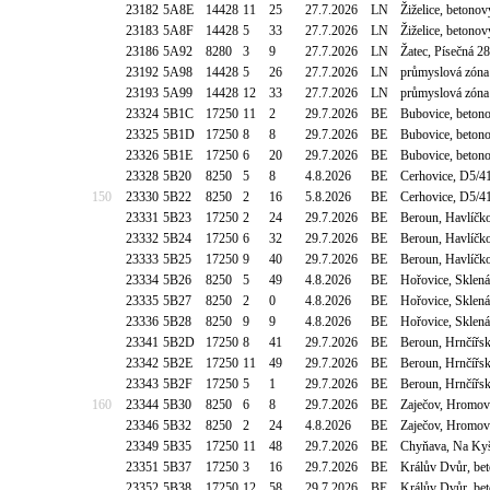
23182
5A8E
14428
11
25
27.7.2026
LN
Žiželice, betono
23183
5A8F
14428
5
33
27.7.2026
LN
Žiželice, betono
23186
5A92
8280
3
9
27.7.2026
LN
Žatec, Písečná 2
23192
5A98
14428
5
26
27.7.2026
LN
průmyslová zóna 
23193
5A99
14428
12
33
27.7.2026
LN
průmyslová zóna 
23324
5B1C
17250
11
2
29.7.2026
BE
Bubovice, betono
23325
5B1D
17250
8
8
29.7.2026
BE
Bubovice, betono
23326
5B1E
17250
6
20
29.7.2026
BE
Bubovice, betono
23328
5B20
8250
5
8
4.8.2026
BE
Cerhovice, D5/4
150
23330
5B22
8250
2
16
5.8.2026
BE
Cerhovice, D5/41
23331
5B23
17250
2
24
29.7.2026
BE
Beroun, Havlíčko
23332
5B24
17250
6
32
29.7.2026
BE
Beroun, Havlíčko
23333
5B25
17250
9
40
29.7.2026
BE
Beroun, Havlíčko
23334
5B26
8250
5
49
4.8.2026
BE
Hořovice, Sklen
23335
5B27
8250
2
0
4.8.2026
BE
Hořovice, Sklen
23336
5B28
8250
9
9
4.8.2026
BE
Hořovice, Sklen
23341
5B2D
17250
8
41
29.7.2026
BE
Beroun, Hrnčířs
23342
5B2E
17250
11
49
29.7.2026
BE
Beroun, Hrnčířs
23343
5B2F
17250
5
1
29.7.2026
BE
Beroun, Hrnčířs
160
23344
5B30
8250
6
8
29.7.2026
BE
Zaječov, Hromov
23346
5B32
8250
2
24
4.8.2026
BE
Zaječov, Hromov
23349
5B35
17250
11
48
29.7.2026
BE
Chyňava, Na Kyši
23351
5B37
17250
3
16
29.7.2026
BE
Králův Dvůr, be
23352
5B38
17250
12
58
29.7.2026
BE
Králův Dvůr, be