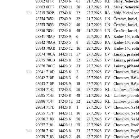
28662
6FF6
17240
6
61
21.7.2026
KL
Slaný, Netovická
28663
6FF7
17240
11
56
21.7.2026
KL
Slaný, Netovická
520
28715
702B
17240
8
32
27.7.2026
RA
Milý, falešná bor
28754
7052
17240
9
32
21.7.2026
LN
Černčice, kostel
28755
7053
17240
2
40
21.7.2026
LN
Černčice, kostel
28756
7054
17240
6
48
21.7.2026
LN
Černčice, kostel
28841
70A9
17250
9
0
29.7.2026
RA
Karlov 146, rod
28842
70AA
17250
5
8
29.7.2026
RA
Karlov 146, rod
28843
70AB
17250
12
16
29.7.2026
RA
Karlov 146, rod
28874
70CA
14428
11
57
27.7.2026
CV
Lažany, příhrad
28875
70CB
14428
8
52
27.7.2026
CV
Lažany, příhrad
28876
70CC
14428
3
33
27.7.2026
CV
Lažany, příhrad
530
28941
710D
14428
6
2
27.7.2026
CV
Chomutov, Haško
28942
710E
14428
3
9
27.7.2026
CV
Chomutov, Haško
28943
710F
14428
9
18
27.7.2026
CV
Chomutov, Haško
28994
7142
17240
3
56
27.7.2026
KL
Luníkov, příhra
28995
7143
17240
8
48
21.7.2026
KL
Luníkov, příhra
28996
7144
17240
12
32
22.7.2026
KL
Luníkov, příhra
29054
717E
14428
8
1
27.7.2026
CV
Chomutov, Na Mo
29055
717F
14428
11
16
27.7.2026
CV
Chomutov, Na Mo
29056
7180
14428
6
56
27.7.2026
CV
Chomutov, Na Mo
29057
7181
14428
11
25
27.7.2026
CV
Chomutov, Patoč
540
29058
7182
14428
8
33
27.7.2026
CV
Chomutov, Patoč
29059
7183
14428
2
49
27.7.2026
CV
Chomutov, Patoč