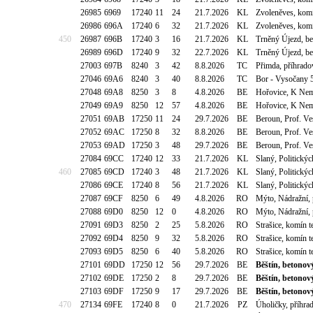
26985
6969
17240
11
24
21.7.2026
KL
Zvoleněves, komí
26986
696A
17240
6
32
21.7.2026
KL
Zvoleněves, komí
450
26987
696B
17240
3
16
21.7.2026
KL
Trněný Újezd, b
26989
696D
17240
9
32
22.7.2026
KL
Trněný Újezd, b
27003
697B
8240
3
42
8.8.2026
TC
Přimda, příhrado
27046
69A6
8240
3
40
8.8.2026
TC
Bor - Vysočany 5
27048
69A8
8250
3
8
4.8.2026
BE
Hořovice, K Nem
27049
69A9
8250
12
57
4.8.2026
BE
Hořovice, K Nem
27051
69AB
17250
11
24
29.7.2026
BE
Beroun, Prof. V
27052
69AC
17250
8
32
8.8.2026
BE
Beroun, Prof. V
27053
69AD
17250
3
48
29.7.2026
BE
Beroun, Prof. V
27084
69CC
17240
12
33
21.7.2026
KL
Slaný, Politický
460
27085
69CD
17240
3
48
21.7.2026
KL
Slaný, Politický
27086
69CE
17240
8
56
21.7.2026
KL
Slaný, Politický
27087
69CF
8250
6
49
4.8.2026
RO
Mýto, Nádražní, 
27088
69D0
8250
12
0
4.8.2026
RO
Mýto, Nádražní, 
27091
69D3
8250
2
25
5.8.2026
RO
Strašice, komín 
27092
69D4
8250
9
32
5.8.2026
RO
Strašice, komín 
27093
69D5
8250
6
40
5.8.2026
RO
Strašice, komín 
27101
69DD
17250
12
56
29.7.2026
BE
Běštín, betonov
27102
69DE
17250
2
8
29.7.2026
BE
Běštín, betonov
27103
69DF
17250
9
17
29.7.2026
BE
Běštín, betonov
470
27134
69FE
17240
8
0
21.7.2026
PZ
Úholičky, příhr