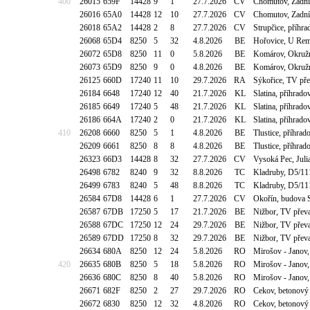
400
26015
659F
14428
9
1
27.7.2026
CV
Chomutov, Zadní
26016
65A0
14428
12
10
27.7.2026
CV
Chomutov, Zadní
26018
65A2
14428
2
8
27.7.2026
CV
Strupčice, příhr
26068
65D4
8250
5
32
4.8.2026
BE
Hořovice, U Rem
26072
65D8
8250
11
0
5.8.2026
BE
Komárov, Okružn
26073
65D9
8250
9
0
4.8.2026
BE
Komárov, Okružn
26125
660D
17240
11
10
29.7.2026
RA
Sýkořice, TV p
26184
6648
17240
12
40
21.7.2026
KL
Slatina, příhrad
26185
6649
17240
5
48
21.7.2026
KL
Slatina, příhrad
26186
664A
17240
2
0
21.7.2026
KL
Slatina, příhrad
410
26208
6660
8250
5
1
4.8.2026
BE
Tlustice, příhrad
26209
6661
8250
8
8
4.8.2026
BE
Tlustice, příhrad
26323
66D3
14428
8
32
27.7.2026
CV
Vysoká Pec, Juli
26498
6782
8240
9
32
8.8.2026
TC
Kladruby, D5/11
26499
6783
8240
5
48
8.8.2026
TC
Kladruby, D5/11
26584
67D8
14428
6
1
27.7.2026
CV
Okořín, budova 
26587
67DB
17250
5
17
21.7.2026
BE
Nižbor, TV pře
26588
67DC
17250
12
24
29.7.2026
BE
Nižbor, TV pře
26589
67DD
17250
8
32
29.7.2026
BE
Nižbor, TV pře
26634
680A
8250
12
24
5.8.2026
RO
Mirošov - Janov
420
26635
680B
8250
5
18
5.8.2026
RO
Mirošov - Janov
26636
680C
8250
8
40
5.8.2026
RO
Mirošov - Janov
26671
682F
8250
2
27
29.7.2026
RO
Cekov, betonový 
26672
6830
8250
12
32
4.8.2026
RO
Cekov, betonový 