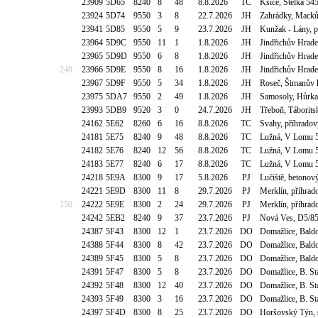
23909
5D65
8240
8
48
8.8.2026
TC
Kšice, Stelka 54
23924
5D74
9550
3
8
22.7.2026
JH
Zahrádky, Macků
23941
5D85
9550
5
9
23.7.2026
JH
Kunžak - Lány, p
23964
5D9C
9550
11
1
1.8.2026
JH
Jindřichův Hrade
23965
5D9D
9550
6
8
1.8.2026
JH
Jindřichův Hrade
240
23966
5D9E
9550
8
16
1.8.2026
JH
Jindřichův Hrade
23967
5D9F
9550
5
34
1.8.2026
JH
Roseč, Šimanův 
23975
5DA7
9550
2
49
1.8.2026
JH
Samosoly, Hůrka
23993
5DB9
9520
3
0
24.7.2026
JH
Třeboň, Táborits
24162
5E62
8260
6
16
8.8.2026
TC
Svahy, příhrado
24181
5E75
8240
9
48
8.8.2026
TC
Lužná, V Lomu 5
24182
5E76
8240
12
56
8.8.2026
TC
Lužná, V Lomu 5
24183
5E77
8240
6
17
8.8.2026
TC
Lužná, V Lomu 5
24218
5E9A
8300
9
17
5.8.2026
PJ
Lučiště, betono
24221
5E9D
8300
11
8
29.7.2026
PJ
Merklín, příhra
250
24222
5E9E
8300
2
24
29.7.2026
PJ
Merklín, příhra
24242
5EB2
8240
9
37
23.7.2026
PJ
Nová Ves, D5/85
24387
5F43
8300
12
1
23.7.2026
DO
Domažlice, Baldo
24388
5F44
8300
8
42
23.7.2026
DO
Domažlice, Baldo
24389
5F45
8300
5
8
23.7.2026
DO
Domažlice, Baldo
24391
5F47
8300
5
8
23.7.2026
DO
Domažlice, B. St
24392
5F48
8300
12
40
23.7.2026
DO
Domažlice, B. St
24393
5F49
8300
3
16
23.7.2026
DO
Domažlice, B. St
24397
5F4D
8300
8
25
23.7.2026
DO
Horšovský Týn, 