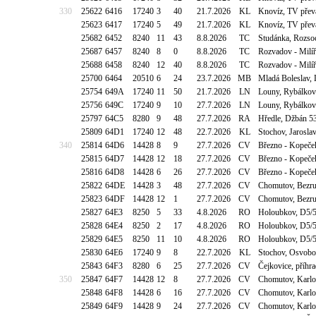
330
25622
6416
17240
3
40
21.7.2026
KL
Knovíz, TV přev
25623
6417
17240
5
49
21.7.2026
KL
Knovíz, TV přev
25682
6452
8240
11
43
8.8.2026
TC
Studánka, Rozso
25687
6457
8240
8
0
8.8.2026
TC
Rozvadov - Milíř
25688
6458
8240
12
40
8.8.2026
TC
Rozvadov - Milíř
25700
6464
20510
6
24
23.7.2026
MB
Mladá Boleslav, 
25754
649A
17240
11
50
21.7.2026
LN
Louny, Rybálkov
25756
649C
17240
9
10
27.7.2026
LN
Louny, Rybálkov
25797
64C5
8280
9
48
27.7.2026
RA
Hředle, Džbán 5
25809
64D1
17240
12
48
22.7.2026
KL
Stochov, Jarosla
340
25814
64D6
14428
8
9
27.7.2026
CV
Březno - Kopeče
25815
64D7
14428
12
18
27.7.2026
CV
Březno - Kopeče
25816
64D8
14428
6
26
27.7.2026
CV
Březno - Kopeče
25822
64DE
14428
3
48
27.7.2026
CV
Chomutov, Bezru
25823
64DF
14428
12
1
27.7.2026
CV
Chomutov, Bezru
25827
64E3
8250
5
33
4.8.2026
RO
Holoubkov, D5/5
25828
64E4
8250
2
17
4.8.2026
RO
Holoubkov, D5/5
25829
64E5
8250
11
10
4.8.2026
RO
Holoubkov, D5/5
25830
64E6
17240
9
8
22.7.2026
KL
Stochov, Osvoboz
25843
64F3
8280
6
25
27.7.2026
CV
Čejkovice, příh
350
25847
64F7
14428
12
8
27.7.2026
CV
Chomutov, Karlov
25848
64F8
14428
6
16
27.7.2026
CV
Chomutov, Karlov
25849
64F9
14428
9
24
27.7.2026
CV
Chomutov, Karlov