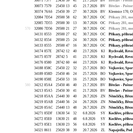
30071
7577
25450
39
41
21.7.2026
BV
Břeclav - Pošto
30073
7579
25450
13
45
21.7.2026
BV
Břeclav - Pošto
30374
76A6
25450
39
27
30.7.2026
BV
Klentnice 170, 
32084
7D54
29500
58
62
30.7.2026
OC
Příkazy 281, mo
32085
7D55
29500
30
13
30.7.2026
OC
Příkazy 281, mo
570
32086
7D56
29500
21
27
30.7.2026
OC
Příkazy 281, mo
34131
8553
29500
27
62
30.7.2026
OC
Příkazy, příhra
34132
8554
29500
25
24
30.7.2026
OC
Příkazy, příhra
34133
8555
29500
47
16
30.7.2026
OC
Příkazy, příhra
34174
857E
28742
12
40
23.7.2026
KI
Rychvald, Revol
34175
857F
28742
5
41
23.7.2026
KI
Rychvald, Revol
34176
8580
28742
60
44
23.7.2026
KI
Rychvald, Revol
34188
858C
25450
22
32
25.7.2026
BO
Vojkovice, Spor
34189
858D
25450
46
24
25.7.2026
BO
Vojkovice, Spor
34190
858E
25450
53
16
25.7.2026
BO
Vojkovice, Spor
580
34212
85A4
25450
46
40
21.7.2026
BV
Břeclav - Pošto
34213
85A5
25450
30
41
21.7.2026
BV
Břeclav - Pošto
34218
85AA
25440
30
40
26.7.2026
ZN
Němčičky, Březo
34219
85AB
25440
56
24
26.7.2026
ZN
Němčičky, Březo
34220
85AC
25440
13
48
26.7.2026
ZN
Němčičky, Březo
34271
85DF
13630
54
32
6.8.2026
SY
Koclířov, příhr
34272
85E0
13630
21
48
6.8.2026
SY
Koclířov, příhr
34273
85E1
13630
23
56
6.8.2026
SY
Koclířov, příhr
34321
8611
25620
38
39
20.7.2026
ZL
Napajedla, Pod