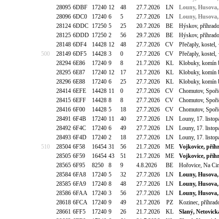
28095
6DBF
17240
12
48
27.7.2026
LN
Louny, Husova,
28096
6DC0
17240
6
5
27.7.2026
LN
Louny, Husova,
28124
6DDC
17250
5
25
20.7.2026
BE
Hýskov, příhrado
28125
6DDD
17250
2
56
29.7.2026
BE
Hýskov, příhrado
28148
6DF4
14428
12
48
27.7.2026
CV
Přečaply, kostel
500
28149
6DF5
14428
3
0
27.7.2026
CV
Přečaply, kostel
28294
6E86
17240
9
8
21.7.2026
KL
Klobuky, komín 
28295
6E87
17240
12
17
21.7.2026
KL
Klobuky, komín 
28296
6E88
17240
6
25
27.7.2026
KL
Klobuky, komín 
28414
6EFE
14428
11
0
27.7.2026
CV
Chomutov, Spoři
28415
6EFF
14428
8
8
27.7.2026
CV
Chomutov, Spoři
28416
6F00
14428
5
18
27.7.2026
CV
Chomutov, Spoři
28491
6F4B
17240
11
40
27.7.2026
LN
Louny, 17. listo
28492
6F4C
17240
6
49
27.7.2026
LN
Louny, 17. listo
28493
6F4D
17240
2
18
27.7.2026
LN
Louny, 17. listo
510
28504
6F58
16454
31
56
21.7.2026
ME
Vojkovice, příh
28505
6F59
16454
43
51
21.7.2026
ME
Vojkovice, příh
28565
6F95
8250
8
9
4.8.2026
BE
Hořovice, Na Cin
28584
6FA8
17240
5
32
27.7.2026
LN
Louny, Husova,
28585
6FA9
17240
8
48
27.7.2026
LN
Louny, Husova,
28586
6FAA
17240
3
56
27.7.2026
LN
Louny, Husova,
28618
6FCA
17240
9
49
21.7.2026
PZ
Kozinec, příhra
28661
6FF5
17240
9
26
21.7.2026
KL
Slaný, Netovická