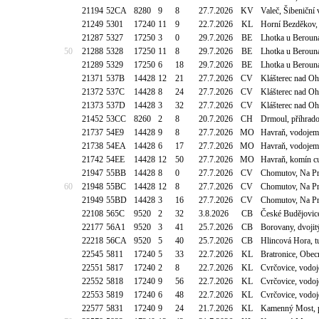
21194
52CA
8280
9
8
27.7.2026
KV
Valeč, Šibeniční
21249
5301
17240
11
9
22.7.2026
KL
Horní Bezděkov, 
21287
5327
17250
3
0
29.7.2026
BE
Lhotka u Beroun
50
21288
5328
17250
11
8
29.7.2026
BE
Lhotka u Beroun
21289
5329
17250
6
18
29.7.2026
BE
Lhotka u Beroun
21371
537B
14428
12
21
27.7.2026
CV
Klášterec nad O
21372
537C
14428
8
24
27.7.2026
CV
Klášterec nad O
21373
537D
14428
3
32
27.7.2026
CV
Klášterec nad O
21452
53CC
8260
2
8
20.7.2026
CH
Drmoul, příhrad
21737
54E9
14428
9
8
27.7.2026
MO
Havraň, vodojem
21738
54EA
14428
6
17
27.7.2026
MO
Havraň, vodojem
21742
54EE
14428
12
50
27.7.2026
MO
Havraň, komín 
21947
55BB
14428
8
0
27.7.2026
CV
Chomutov, Na Pr
60
21948
55BC
14428
12
8
27.7.2026
CV
Chomutov, Na Pr
21949
55BD
14428
3
16
27.7.2026
CV
Chomutov, Na Pr
22108
565C
9520
2
32
3.8.2026
CB
České Budějovice
22177
56A1
9520
3
41
25.7.2026
CB
Borovany, dvoji
22218
56CA
9520
5
40
25.7.2026
CB
Hlincová Hora, t
22545
5811
17240
5
33
22.7.2026
KL
Bratronice, Obe
22551
5817
17240
2
8
22.7.2026
KL
Cvrčovice, vodo
22552
5818
17240
9
56
22.7.2026
KL
Cvrčovice, vodo
22553
5819
17240
6
48
22.7.2026
KL
Cvrčovice, vodo
22577
5831
17240
9
24
21.7.2026
KL
Kamenný Most, p