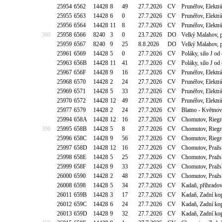
25954
6562
14428
8
49
27.7.2026
CV
Prunéřov, Elektr
25955
6563
14428
6
0
27.7.2026
CV
Prunéřov, Elektr
25956
6564
14428
11
8
27.7.2026
CV
Prunéřov, Elektr
380
25958
6566
8240
3
0
23.7.2026
DO
Velký Malahov, p
25959
6567
8240
9
25
8.8.2026
DO
Velký Malahov, p
25961
6569
14428
5
0
27.7.2026
CV
Poláky, silo J o
25963
656B
14428
11
41
27.7.2026
CV
Poláky, silo J o
25967
656F
14428
9
16
27.7.2026
CV
Prunéřov, Elektr
25968
6570
14428
2
24
27.7.2026
CV
Prunéřov, Elektr
25969
6571
14428
5
33
27.7.2026
CV
Prunéřov, Elektr
25970
6572
14428
12
49
27.7.2026
CV
Prunéřov, Elektrá
25977
6579
14428
2
24
27.7.2026
CV
Blatno - Květnov
25994
658A
14428
12
16
27.7.2026
CV
Chomutov, Riegr
390
25995
658B
14428
5
8
27.7.2026
CV
Chomutov, Riegr
25996
658C
14428
9
56
27.7.2026
CV
Chomutov, Riegr
25997
658D
14428
12
16
27.7.2026
CV
Chomutov, Pražsk
25998
658E
14428
5
25
27.7.2026
CV
Chomutov, Pražsk
25999
658F
14428
9
33
27.7.2026
CV
Chomutov, Pražsk
26000
6590
14428
2
48
27.7.2026
CV
Chomutov, Pražsk
26008
6598
14428
5
34
27.7.2026
CV
Kadaň, příhradov
26011
659B
14428
3
17
27.7.2026
CV
Kadaň, Zadní ko
26012
659C
14428
6
24
27.7.2026
CV
Kadaň, Zadní ko
26013
659D
14428
9
32
27.7.2026
CV
Kadaň, Zadní ko