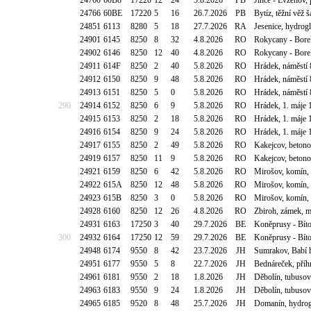
24760
60B8
17220
12
24
5.8.2026
PB
Jince - Evženov,
24766
60BE
17220
5
16
26.7.2026
PB
Bytíz, těžní vě
24851
6113
8280
5
18
27.7.2026
RA
Jesenice, hydrog
24901
6145
8250
8
32
4.8.2026
RO
Rokycany - Bore
24902
6146
8250
12
40
4.8.2026
RO
Rokycany - Bore
24911
614F
8250
2
40
5.8.2026
RO
Hrádek, náměstí 
24912
6150
8250
9
48
5.8.2026
RO
Hrádek, náměstí 
24913
6151
8250
5
0
5.8.2026
RO
Hrádek, náměstí 
290
24914
6152
8250
6
9
5.8.2026
RO
Hrádek, 1. máje
24915
6153
8250
2
18
5.8.2026
RO
Hrádek, 1. máje
24916
6154
8250
9
24
5.8.2026
RO
Hrádek, 1. máje
24917
6155
8250
2
49
5.8.2026
RO
Kakejcov, beton
24919
6157
8250
11
9
5.8.2026
RO
Kakejcov, beton
24921
6159
8250
6
42
5.8.2026
RO
Mirošov, komín
24922
615A
8250
12
48
5.8.2026
RO
Mirošov, komín
24923
615B
8250
3
0
5.8.2026
RO
Mirošov, komín
24928
6160
8250
12
26
4.8.2026
RO
Zbiroh, zámek, 
24931
6163
17250
3
40
29.7.2026
BE
Koněprusy - Bít
300
24932
6164
17250
12
59
29.7.2026
BE
Koněprusy - Bít
24948
6174
9550
8
42
23.7.2026
JH
Sumrakov, Babí h
24951
6177
9550
5
8
22.7.2026
JH
Bednáreček, pří
24961
6181
9550
2
18
1.8.2026
JH
Děbolín, tubusov
24963
6183
9550
9
24
1.8.2026
JH
Děbolín, tubusov
24965
6185
9520
8
48
25.7.2026
JH
Domanín, hydro