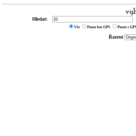
Hledat:
Vše
Pouze bez GPS
Pouze s GP
Řazení