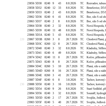
23856
5D30
8240
9
43
8.8.2026
TC
Rozvadov, tubuso
23858
5D32
8240
12
33
8.8.2026
TC
Benešovice, D5/
23859
5D33
8240
2
43
8.8.2026
TC
Benešovice, D5/
23862
5D36
8240
6
41
8.8.2026
TC
Bor, silo S od o
23863
5D37
8240
2
8
8.8.2026
TC
Bor, silo S od o
23864
5D38
8240
2
32
8.8.2026
TC
Nová Hospoda, b
23865
5D39
8240
11
48
8.8.2026
TC
Nová Hospoda, b
23866
5D3A
8240
5
43
8.8.2026
TC
Nová Hospoda, b
220
23867
5D3B
8260
3
0
20.7.2026
TC
Chodová Planá, p
23868
5D3C
8260
12
8
20.7.2026
TC
Chodová Planá, p
23872
5D40
8240
3
32
8.8.2026
TC
Kladruby, Stříbr
23873
5D41
8240
6
49
8.8.2026
TC
Kladruby, Stříbr
23874
5D42
8240
11
0
20.7.2026
TC
Kočov, příhrado
23875
5D43
8240
8
8
20.7.2026
TC
Kočov, příhrado
23884
5D4C
8260
5
10
20.7.2026
TC
Planá, silo u nád
23885
5D4D
8260
8
16
20.7.2026
TC
Planá, silo u nád
23886
5D4E
8260
3
41
20.7.2026
TC
Planá, silo u nád
23887
5D4F
8240
6
8
3.8.2026
TC
Tachov, kotvený 
230
23888
5D50
8240
3
16
3.8.2026
TC
Tachov, kotvený 
23892
5D54
8240
9
26
8.8.2026
TC
Staré Sedliště, 
23894
5D56
8240
3
32
8.8.2026
TC
Souměř, hydrogl
23901
5D5D
8240
2
17
20.7.2026
TC
Svojšín, Jedlová
23903
5D5F
8240
5
40
20.7.2026
TC
Svojšín, Jedlová