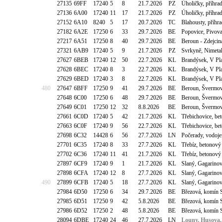
27135
69FF
17240
5
8
21.7.2026
PZ
Úholičky, příhr
27136
6A00
17240
11
17
21.7.2026
PZ
Úholičky, příhr
27152
6A10
8240
5
17
20.7.2026
TC
Blahousty, příhr
27182
6A2E
17250
6
33
29.7.2026
BE
Popovice, Pivova
27217
6A51
17250
8
40
29.7.2026
BE
Beroun - Zdejcin
27321
6AB9
17240
5
9
21.7.2026
PZ
Svrkyně, Nimeta
27627
6BEB
17240
12
50
22.7.2026
KL
Brandýsek, V Pl
27628
6BEC
17240
8
3
22.7.2026
KL
Brandýsek, V Pl
27629
6BED
17240
3
8
22.7.2026
KL
Brandýsek, V Pl
480
27647
6BFF
17250
9
41
29.7.2026
BE
Beroun, Švermov
27648
6C00
17250
6
48
29.7.2026
BE
Beroun, Švermov
27649
6C01
17250
12
32
8.8.2026
BE
Beroun, Švermov
27661
6C0D
17240
5
42
21.7.2026
KL
Třebichovice, be
27663
6C0F
17240
9
56
22.7.2026
KL
Třebichovice, be
27698
6C32
14428
6
56
27.7.2026
LN
Počerady, vodoj
27701
6C35
17240
8
33
27.7.2026
KL
Třebíz, betonov
27702
6C36
17240
11
41
21.7.2026
KL
Třebíz, betonov
27897
6CF9
17240
9
1
21.7.2026
KL
Slaný, Gagarino
27898
6CFA
17240
12
8
27.7.2026
KL
Slaný, Gagarino
490
27899
6CFB
17240
5
18
27.7.2026
KL
Slaný, Gagarino
27984
6D50
17250
6
34
29.7.2026
BE
Březová, komín 
27985
6D51
17250
9
42
5.8.2026
BE
Březová, komín 
27986
6D52
17250
2
48
5.8.2026
BE
Březová, komín 
28094
6DBE
17240
24
46
27.7.2026
LN
Louny, Husova,