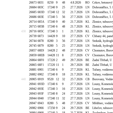
26673
6831
8250
9
48
4.8.2026
RO
Cekov, betonový 
26684
683C
17240
9
25
27.7.2026
LN
Dobroměřice, 5. 
26685
683D
17240
12
32
21.7.2026
LN
Dobroměřice, 5. 
26686
683E
17240
5
56
27.7.2026
LN
Dobroměřice, 5. 
26714
685A
17240
9
40
21.7.2026
KL
Zlonice, tubusov
26715
685B
17240
6
48
21.7.2026
KL
Zlonice, tubusov
430
26716
685C
17240
3
1
21.7.2026
KL
Zlonice, tubusov
26739
6873
14428
9
10
27.7.2026
CV
Chbany 44, pane
26744
6878
8280
3
56
27.7.2026
LN
Stekník, hydrog
26745
6879
8280
5
25
27.7.2026
LN
Stekník, hydrog
26857
68E9
14428
2
48
27.7.2026
CV
Chomutov, Borová
26859
68EB
14428
11
8
27.7.2026
CV
Chomutov, Borová
26864
68F0
17220
2
49
29.7.2026
BE
Zadní Třebaň, U
26865
68F1
17220
11
1
29.7.2026
BE
Zadní Třebaň, U
26881
6901
17240
6
9
27.7.2026
KL
Tuřany, vodáren
26882
6902
17240
8
18
21.7.2026
KL
Tuřany, vodáren
440
26905
6919
9520
12
32
25.7.2026
CB
Borovany, Vodár
26941
693D
17240
6
9
27.7.2026
LN
Louny, Komenské
26942
693E
17240
3
16
27.7.2026
LN
Louny, Komenské
26943
693F
17240
8
24
27.7.2026
LN
Louny, Komenské
26944
6940
17240
11
32
27.7.2026
LN
Louny, Komenské
26947
6943
8280
5
48
27.7.2026
CV
Měděnec, vodárna
26982
6966
17250
9
24
29.7.2026
BE
Libečov, tubusov
26984
6968
17240
3
18
21.7.2026
KL
Zvoleněves, komí