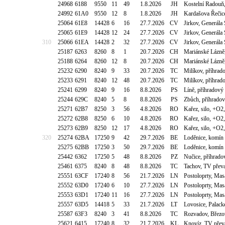
24968
6188
9550
11
49
1.8.2026
JH
Kostelní Radouň,
24992
61A0
9550
12
8
1.8.2026
JH
Kardašova Řečice
25064
61E8
14428
6
16
27.7.2026
CV
Jirkov, Generála
25065
61E9
14428
12
24
27.7.2026
CV
Jirkov, Generála
310
25066
61EA
14428
2
32
27.7.2026
CV
Jirkov, Generála
25187
6263
8260
8
1
20.7.2026
CH
Mariánské Lázně,
25188
6264
8260
12
8
20.7.2026
CH
Mariánské Lázně,
25232
6290
8240
9
33
20.7.2026
TC
Milíkov, příhrado
25233
6291
8240
12
48
20.7.2026
TC
Milíkov, příhrado
25241
6299
8240
9
16
8.8.2026
PS
Líně, příhradov
25244
629C
8240
5
8
8.8.2026
PS
Zbůch, příhradov
25271
62B7
8250
3
56
4.8.2026
RO
Kařez, silo, +O
25272
62B8
8250
6
10
4.8.2026
RO
Kařez, silo, +O
25273
62B9
8250
12
17
4.8.2026
RO
Kařez, silo, +O
320
25274
62BA
17250
9
42
29.7.2026
BE
Loděnice, komín
25275
62BB
17250
3
50
29.7.2026
BE
Loděnice, komín
25442
6362
17250
5
48
8.8.2026
PZ
Nučice, příhrado
25461
6375
8240
8
48
8.8.2026
TC
Tachov, TV pře
25551
63CF
17240
8
56
21.7.2026
LN
Postoloprty, Ma
25552
63D0
17240
6
10
27.7.2026
LN
Postoloprty, Ma
25553
63D1
17240
11
16
27.7.2026
LN
Postoloprty, Ma
25557
63D5
14418
5
33
21.7.2026
LT
Lovosice, Palack
25587
63F3
8240
3
41
8.8.2026
TC
Rozvadov, Březo
25621
6415
17240
8
32
21.7.2026
KL
Knovíz, TV přev