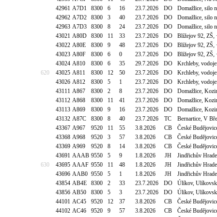
42961
A7D1
8300
6
16
23.7.2026
DO
Domažlice, silo 
42962
A7D2
8300
3
40
23.7.2026
DO
Domažlice, silo 
42963
A7D3
8300
8
24
23.7.2026
DO
Domažlice, silo 
43021
A80D
8300
11
33
23.7.2026
DO
Blížejov 92, ZŠ,
43022
A80E
8300
9
48
23.7.2026
DO
Blížejov 92, ZŠ,
43023
A80F
8300
6
0
23.7.2026
DO
Blížejov 92, ZŠ,
43024
A810
8300
6
35
29.7.2026
DO
Krchleby, vodoj
620
43025
A811
8300
12
50
23.7.2026
DO
Krchleby, vodoj
43026
A812
8300
5
1
23.7.2026
DO
Krchleby, vodoj
43111
A867
8300
2
8
23.7.2026
DO
Domažlice, Kozi
43112
A868
8300
11
41
23.7.2026
DO
Domažlice, Kozi
43113
A869
8300
9
16
23.7.2026
DO
Domažlice, Kozi
43132
A87C
8300
8
40
23.7.2026
TC
Bernartice, V Bř
43367
A967
9520
11
55
3.8.2026
CB
České Budějovic
43368
A968
9520
3
57
3.8.2026
CB
České Budějovic
43369
A969
9520
8
14
3.8.2026
CB
České Budějovic
43691
AAAB
9550
5
9
1.8.2026
JH
Jindřichův Hrade
630
43695
AAAF
9550
11
48
1.8.2026
JH
Jindřichův Hrade
43696
AAB0
9550
5
1
1.8.2026
JH
Jindřichův Hrade
43854
AB4E
8300
2
33
23.7.2026
DO
Úlíkov, Ulíkovsk
43856
AB50
8300
5
3
23.7.2026
DO
Úlíkov, Ulíkovsk
44101
AC45
9520
12
37
3.8.2026
CB
České Budějovic
44102
AC46
9520
9
57
3.8.2026
CB
České Budějovic