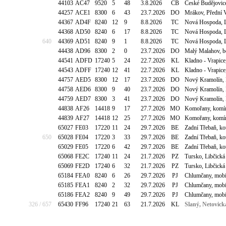
44103
AC47
9520
5
48
3.8.2026
CB
České Budějovic
44257
ACE1
8300
6
43
23.7.2026
DO
Mrákov, Přední 
44367
AD4F
8240
12
9
8.8.2026
TC
Nová Hospoda, Lo
44368
AD50
8240
6
17
8.8.2026
TC
Nová Hospoda, Lo
640
44369
AD51
8240
9
1
8.8.2026
TC
Nová Hospoda, Lo
44438
AD96
8300
2
0
23.7.2026
DO
Malý Malahov, b
44541
ADFD
17240
5
24
22.7.2026
KL
Kladno - Vrapice
44543
ADFF
17240
12
41
22.7.2026
KL
Kladno - Vrapice
44757
AED5
8300
12
17
23.7.2026
DO
Nový Kramolín, 
44758
AED6
8300
9
40
23.7.2026
DO
Nový Kramolín, 
44759
AED7
8300
3
41
23.7.2026
DO
Nový Kramolín, 
44838
AF26
14418
9
17
27.7.2026
MO
Komořany, komín
44839
AF27
14418
12
25
27.7.2026
MO
Komořany, komín
65027
FE03
17220
11
24
29.7.2026
BE
Zadní Třebaň, k
650
65028
FE04
17220
3
33
29.7.2026
BE
Zadní Třebaň, k
65029
FE05
17220
6
42
29.7.2026
BE
Zadní Třebaň, k
65068
FE2C
17240
11
24
21.7.2026
PZ
Tursko, Libčická
65069
FE2D
17240
6
32
21.7.2026
PZ
Tursko, Libčická
65184
FEA0
8240
6
26
29.7.2026
PJ
Chlumčany, mob
65185
FEA1
8240
2
32
29.7.2026
PJ
Chlumčany, mob
65186
FEA2
8240
9
49
29.7.2026
PJ
Chlumčany, mob
326 / 657
65430
FF96
17240
21
63
21.7.2026
KL
Slaný, Netovick