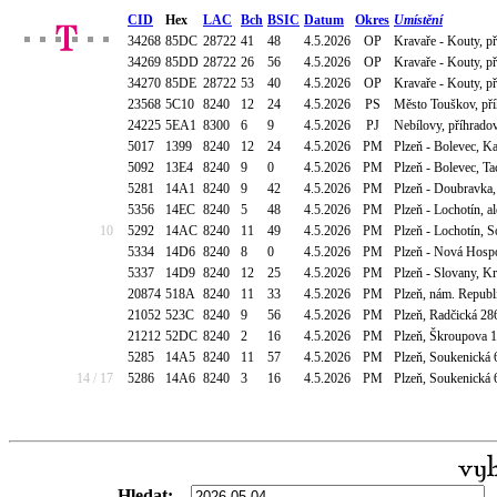
CID
Hex
LAC
Bch
BSIC
Datum
Okres
Umístění
34268
85DC
28722
41
48
4.5.2026
OP
Kravaře - Kouty, p
34269
85DD
28722
26
56
4.5.2026
OP
Kravaře - Kouty, p
34270
85DE
28722
53
40
4.5.2026
OP
Kravaře - Kouty, p
23568
5C10
8240
12
24
4.5.2026
PS
Město Touškov, pří
24225
5EA1
8300
6
9
4.5.2026
PJ
Nebílovy, příhrad
5017
1399
8240
12
24
4.5.2026
PM
Plzeň - Bolevec, K
5092
13E4
8240
9
0
4.5.2026
PM
Plzeň - Bolevec, T
5281
14A1
8240
9
42
4.5.2026
PM
Plzeň - Doubravka
5356
14EC
8240
5
48
4.5.2026
PM
Plzeň - Lochotín, 
10
5292
14AC
8240
11
49
4.5.2026
PM
Plzeň - Lochotín, 
5334
14D6
8240
8
0
4.5.2026
PM
Plzeň - Nová Hospo
5337
14D9
8240
12
25
4.5.2026
PM
Plzeň - Slovany, K
20874
518A
8240
11
33
4.5.2026
PM
Plzeň, nám. Republ
21052
523C
8240
9
56
4.5.2026
PM
Plzeň, Radčická 28
21212
52DC
8240
2
16
4.5.2026
PM
Plzeň, Škroupova 1
5285
14A5
8240
11
57
4.5.2026
PM
Plzeň, Soukenická 
14 / 17
5286
14A6
8240
3
16
4.5.2026
PM
Plzeň, Soukenická 
Hledat: