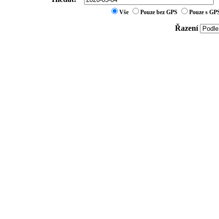
Vše
Pouze bez GPS
Pouze s GP
Řazení