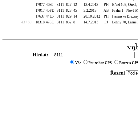
17977
4639
8111
827
12
13.4.2013
PH
Březí 102, Oresi,
17917
45FD
8111
828
45
3.2.2013
AB
Praha 1 - Nové M
17637
44E5
8111
829
14
28.10.2012
PH
Panenské Břežany,
43 / 50
18318
478E
8111
832
8
14.7.2015
PJ
Letiny 70, Lázně 
Hledat:
Vše
Pouze bez GPS
Pouze s GP
Řazení