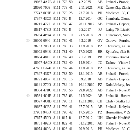
19067
4A7B
8111
778
50
4.2.2025
AB
Praha 9 - Prosek,
28680
7008
8111
778
41
2.11.2021
ME
Čakovičky, Zlonín
27742
6C5E
8111
779
25
23.7.2018
PH
Modletice 139, C
17347
43C3
8111
780
8
13.7.2014
OC
Šternberk, Olomo
18215
4727
8111
780
47
26.11.2012
AB
Praha 6 - Dejvic
18317
478D
8111
780
8
9.5.2017
PJ
Letiny 70, Lázně 
19284
4B54
8111
780
10
21.5.2018
ZL
Luhačovice, Soln
30
26950
6946
8111
780
41
4.3.2019
OV
Ostrava - Poruba,
28733
703D
8111
780
33
17.9.2018
PZ
Chrášťany, Za Tra
26955
694B
8111
781
40
17.5.2021
BR
Rýmařov, třída Hr
18684
48FC
8111
782
40
7.1.2019
PB
Příbram - Brod 4
18957
4A0D
8111
782
40
14.9.2014
TC
Tachov - Vítkov 
47681
BA41
8111
782
44
17.9.2018
PZ
Chrášťany, Za Tra
17367
43D7
8111
783
50
18.1.2015
AB
Praha 9 - Prosek,
18791
4967
8111
783
15
3.9.2018
AB
Praha 6 - Dejvice
10141
279D
8111
784
16
16.12.2019
PZ
Dolní Jirčany, Je
18364
47BC
8111
785
56
29.8.2022
AB
Praha 1 - Nové M
40
19534
4C4E
8111
785
63
21.5.2024
AB
Praha 10 - Hostiv
19597
4C8D
8111
790
11
15.11.2016
CH
Cheb - Skalka 10,
19637
4CB5
8111
792
41
27.7.2015
AB
Praha 8 - Kobylis
37981
945D
8111
793
42
17.5.2015
PZ
Horoměřice, V Za
17677
450D
8111
817
8
12.7.2012
UH
Uherské Hradiště
18731
492B
8111
822
41
31.12.2013
AB
Praha 1 - Nové Mě
18074
469A
8111
826
41
29.9.2013
PH
Modletice 139, C