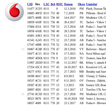
CID
Hex
LAC
Bch
BSIC
Datum
Okres
Umístění
11477
2CD5
8111
0
12.3.2018
PM
Plzeň, Doosan Šk
18685
48FD
8111
753
40
7.1.2019
PB
Příbram - Brod 4
18075
469B
8111
756
60
14.6.2017
PH
Modletice 139, C
18959
4A0F
8111
756
40
30.4.2017
TC
Tachov - Vítkov 
17684
4514
8111
759
53
21.5.2024
AB
Praha 1 - Staré M
18958
4A0E
8111
760
40
28.5.2018
TC
Tachov - Vítkov 
43491
A9E3
8111
774
45
11.2.2018
AB
Praha 1 - Nové M
41541
A245
8111
775
12
23.7.2018
AB
Praha 5 - Smícho
17547
448B
8111
776
52
19.3.2018
AB
Praha 1 - Staré M
10
19467
4C0B
8111
776
47
29.3.2016
VY
Bučovice - Maref
19477
4C15
8111
776
8
17.5.2015
NA
Nové Město nad M
19947
4DEB
8111
776
9
22.7.2019
TU
Trutnov, Jana Ro
11997
2EDD
8111
777
49
11.12.2017
BK
Křtiny 1, zámek 
17354
43CA
8111
777
45
24.10.2017
RA
Kroučová 115, sk
18277
4765
8111
777
11
27.7.2015
MB
Benátky nad Jize
18599
48A7
8111
777
15
8.9.2013
ME
Všetaty, U Nádra
19537
4C51
8111
777
47
9.11.2015
OV
Ostrava - Zábřeh,
19587
4C83
8111
777
15
1.3.2015
NB
Semice 329, Bram
20097
4E81
8111
777
42
12.1.2017
LT
Travčice 178, Sev
20
27741
6C5D
8111
777
25
23.7.2018
PH
Modletice 139, C
38521
9679
8111
777
36
16.10.2024
SM
Sutice 2, lisovn
18057
4689
8111
778
20
23.1.2017
AB
Praha 6 - Břevno