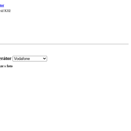
tor
id Kříž
rátor
ze s foto