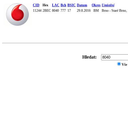
CID
Hex
LAC
Bch
BSIC
Datum
Okres
Umístění
11244
2BEC
8040
777
17
29.8.2016
BM
Brno - Staré Brno,
Hledat:
Vše