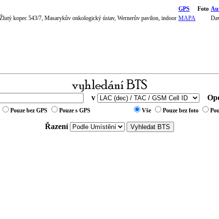
GPS
Foto
Au
 Žlutý kopec 543/7, Masarykův onkologický ústav, Wernerův pavilon, indoor
MAPA
Dav
v
Ope
Pouze bez GPS
Pouze s GPS
Vše
Pouze bez foto
Pou
Řazení