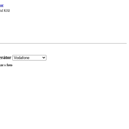
or
id Kříž
rátor
ze s foto