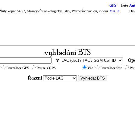
GPS
Foto
Aut
 Žlutý kopec 543/7, Masarykův onkologický ústav, Wernerův pavilon, indoor
MAPA
Dav
v
Ope
Pouze bez GPS
Pouze s GPS
Vše
Pouze bez foto
Pou
Řazení