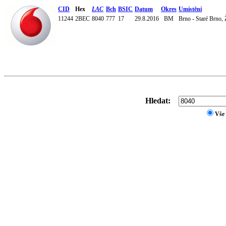
CID
Hex
LAC
Bch
BSIC
Datum
Okres
Umístění
11244
2BEC
8040
777
17
29.8.2016
BM
Brno - Staré Brno,
Hledat:
Vše