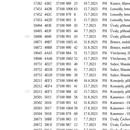
17282
4382
37100
989
23
19.7.2023
PH
Kunice, Hlavn
17451
442B
37100
1006
63
15.7.2023
PH
Lensedly, bet
17452
442C
37100
979
8
15.7.2023
PH
Lensedly, bet
17453
442D
37100
993
9
15.7.2023
PH
Lensedly, bet
18494
483E
37100
999
45
7.7.2023
PH
Úvaly, příhr
18495
483F
37100
995
44
7.7.2023
PH
Úvaly, příhr
100
18496
4840
37100
991
43
7.7.2023
PH
Úvaly, příhr
18871
49B7
37100
1005
41
31.8.2023
PH
Brtnice, mobil
18872
49B8
37100
990
42
31.8.2023
PH
Brtnice, mobil
19045
4A65
37100
984
51
15.7.2023
PH
Všechromy, D
19046
4A66
37100
1002
52
15.7.2023
PH
Všechromy, D
19751
4D27
37100
993
40
7.7.2023
PH
Sulice, Mand
19752
4D28
37100
996
41
7.7.2023
PH
Sulice, Mand
19753
4D29
37100
986
39
7.7.2023
PH
Sulice, Mand
20211
4EF3
37100
1004
40
16.4.2024
PH
Konojedy, pří
20212
4EF4
37100
981
41
15.7.2023
PH
Konojedy, pří
110
20213
4EF5
37100
988
42
15.7.2023
PH
Konojedy, pří
20501
5015
37100
988
58
31.8.2023
PH
Kamenice - O
20502
5016
37100
991
61
31.8.2023
PH
Kamenice - O
20503
5017
37100
1004
59
17.8.2023
PH
Kamenice - O
20504
5018
37100
979
60
17.8.2023
PH
Kamenice - O
20671
50BF
37100
985
11
7.7.2023
PH
Úvaly, Čecho
20672
50C0
37100
987
12
7.7.2023
PH
Úvaly, Čecho