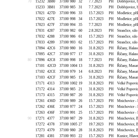
70
15232
3B80
37100
980
32
7.7.2023
PH
Dobřejovice, b
15233
3B81
37100
985
31
7.7.2023
PH
Dobřejovice, b
17021
427D
37100
996
33
15.7.2023
PH
Modletice, pří
17022
427E
37100
998
34
15.7.2023
PH
Modletice, pří
17023
427F
37100
994
35
7.7.2023
PH
Modletice, pří
17031
4287
37100
982
60
2.8.2023
PH
Strančice, silo
17032
4288
37100
986
61
15.7.2023
PH
Strančice, silo
17033
4289
37100
993
62
15.7.2023
PH
Strančice, silo
17094
42C6
37100
980
16
31.8.2023
PH
Říčany, Halas
17095
42C7
37100
977
17
31.8.2023
PH
Říčany, Halas
80
17096
42C8
37100
998
18
7.7.2023
PH
Říčany, Halas
17101
42CD
37100
1004
13
31.8.2023
PH
Říčany, Masar
17102
42CE
37100
979
14
6.8.2023
PH
Říčany, Masar
17103
42CF
37100
985
15
31.8.2023
PH
Říčany, Masar
17171
4313
37100
1002
19
31.8.2023
PH
Velké Popovic
17172
4314
37100
985
21
31.8.2023
PH
Velké Popovic
17173
4315
37100
987
20
31.8.2023
PH
Velké Popovic
17261
436D
37100
989
26
15.7.2023
PH
Mnichovice -
17262
436E
37100
977
24
15.7.2023
PH
Mnichovice -
17263
436F
37100
991
25
15.7.2023
PH
Mnichovice -
90
17271
4377
37100
987
29
31.8.2023
PH
Mnichovice, 
17272
4378
37100
1005
27
19.7.2023
PH
Mnichovice, 
17273
4379
37100
980
28
31.8.2023
PH
Mnichovice, 
17281
4381
37100
993
22
15.7.2023
PH
Kunice, Hlavn