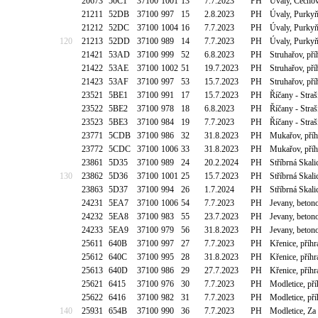
20673
50C1
37100
1001
13
7.7.2023
PH
Úvaly, Čecho
21211
52DB
37100
997
15
2.8.2023
PH
Úvaly, Purkyň
21212
52DC
37100
1004
16
7.7.2023
PH
Úvaly, Purkyň
120
21213
52DD
37100
989
14
7.7.2023
PH
Úvaly, Purkyň
21421
53AD
37100
999
52
6.8.2023
PH
Struhařov, pří
21422
53AE
37100
1002
51
19.7.2023
PH
Struhařov, pří
21423
53AF
37100
997
53
15.7.2023
PH
Struhařov, pří
23521
5BE1
37100
991
17
15.7.2023
PH
Říčany - Stra
23522
5BE2
37100
978
18
6.8.2023
PH
Říčany - Stra
23523
5BE3
37100
984
19
7.7.2023
PH
Říčany - Stra
23771
5CDB
37100
986
32
31.8.2023
PH
Mukařov, příh
23772
5CDC
37100
1006
33
31.8.2023
PH
Mukařov, příh
23861
5D35
37100
989
24
20.2.2024
PH
Stříbrná Skal
130
23862
5D36
37100
1001
25
15.7.2023
PH
Stříbrná Skal
23863
5D37
37100
994
26
1.7.2024
PH
Stříbrná Skal
24231
5EA7
37100
1006
54
7.7.2023
PH
Jevany, beton
24232
5EA8
37100
983
55
23.7.2023
PH
Jevany, beton
24233
5EA9
37100
979
56
31.8.2023
PH
Jevany, beton
25611
640B
37100
997
27
7.7.2023
PH
Křenice, příh
25612
640C
37100
995
28
31.8.2023
PH
Křenice, příh
25613
640D
37100
986
29
27.7.2023
PH
Křenice, příh
25621
6415
37100
976
30
7.7.2023
PH
Modletice, př
25622
6416
37100
982
31
7.7.2023
PH
Modletice, př
140
25931
654B
37100
990
36
7.7.2023
PH
Modletice, Za