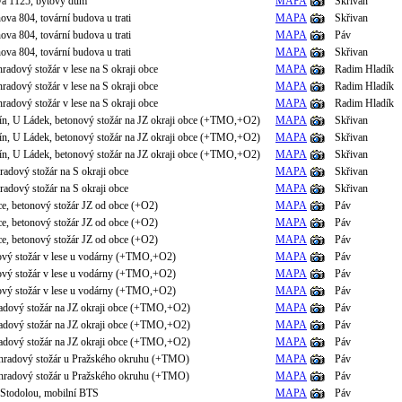
va 1125, bytový dům
MAPA
Skřivan
ova 804, tovární budova u trati
MAPA
Skřivan
ova 804, tovární budova u trati
MAPA
Páv
ova 804, tovární budova u trati
MAPA
Skřivan
hradový stožár v lese na S okraji obce
MAPA
Radim Hladík
hradový stožár v lese na S okraji obce
MAPA
Radim Hladík
hradový stožár v lese na S okraji obce
MAPA
Radim Hladík
šín, U Ládek, betonový stožár na JZ okraji obce (+TMO,+O2)
MAPA
Skřivan
šín, U Ládek, betonový stožár na JZ okraji obce (+TMO,+O2)
MAPA
Skřivan
šín, U Ládek, betonový stožár na JZ okraji obce (+TMO,+O2)
MAPA
Skřivan
radový stožár na S okraji obce
MAPA
Skřivan
radový stožár na S okraji obce
MAPA
Skřivan
ice, betonový stožár JZ od obce (+O2)
MAPA
Páv
ice, betonový stožár JZ od obce (+O2)
MAPA
Páv
ice, betonový stožár JZ od obce (+O2)
MAPA
Páv
ový stožár v lese u vodárny (+TMO,+O2)
MAPA
Páv
ový stožár v lese u vodárny (+TMO,+O2)
MAPA
Páv
ový stožár v lese u vodárny (+TMO,+O2)
MAPA
Páv
radový stožár na JZ okraji obce (+TMO,+O2)
MAPA
Páv
radový stožár na JZ okraji obce (+TMO,+O2)
MAPA
Páv
radový stožár na JZ okraji obce (+TMO,+O2)
MAPA
Páv
íhradový stožár u Pražského okruhu (+TMO)
MAPA
Páv
íhradový stožár u Pražského okruhu (+TMO)
MAPA
Páv
 Stodolou, mobilní BTS
MAPA
Páv