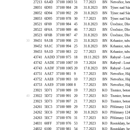
27213
6A4D
37100
1003
51
7.7.2023
BN
Netvořice, be
28051
6D93
37100
984
28
31.8.2023
BN
Týnec nad Sáz
28052
6D94
37100
992
29
31.8.2023
BN
Týnec nad Sáz
28053
6D95
37100
978
30
7.7.2023
BN
Týnec nad Sáz
28521
6F69
37100
984
45
31.8.2023
BN
Úročnice, Dlo
28522
6F6A
37100
989
46
7.7.2023
BN
Úročnice, Dlo
28523
6F6B
37100
987
47
31.8.2023
BN
Úročnice, Dlo
30
39451
9A1B
37100
998
23
31.8.2023
BN
Krhanice, tu
39452
9A1C
37100
994
25
31.8.2023
BN
Krhanice, tu
39453
9A1D
37100
983
22
7.7.2023
BN
Krhanice, tu
43741
AADD
37100
975
18
19.11.2023
BN
Rabyně - Lou
43742
AADE
37100
1007
19
7.3.2024
BN
Rabyně - Lou
43743
AADF
37100
1005
20
17.8.2023
BN
Rabyně - Lou
43751
AAE7
37100
981
9
7.7.2023
BN
Netvořice, H
43752
AAE8
37100
993
10
7.7.2023
BN
Netvořice, H
43753
AAE9
37100
1000
8
7.7.2023
BN
Netvořice, H
23921
5D71
37100
989
19
7.7.2023
KO
Tismice, bet
40
23922
5D72
37100
991
20
7.7.2023
KO
Tismice, bet
23923
5D73
37100
997
21
7.7.2023
KO
Tismice, bet
24261
5EC5
37100
989
29
7.7.2023
KO
Přišimasy 12
24262
5EC6
37100
982
30
31.8.2023
KO
Přišimasy 12
24263
5EC7
37100
976
31
7.7.2023
KO
Přišimasy 12
24831
60FF
37100
976
53
7.7.2023
KO
Rostoklaty, 
24832
6100
37100
981
54
7.7.2023
KO
Rostoklaty, 