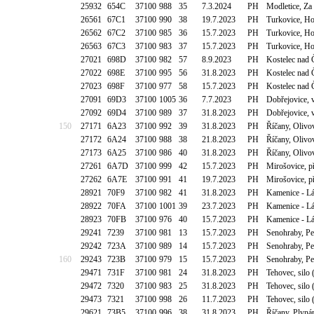
25932
654C
37100
988
35
7.3.2024
PH
Modletice, Za
26561
67C1
37100
990
38
19.7.2023
PH
Turkovice, H
26562
67C2
37100
985
36
15.7.2023
PH
Turkovice, H
26563
67C3
37100
983
37
15.7.2023
PH
Turkovice, H
27021
698D
37100
982
57
8.9.2023
PH
Kostelec nad
27022
698E
37100
995
56
31.8.2023
PH
Kostelec nad
27023
698F
37100
977
58
15.7.2023
PH
Kostelec nad
27091
69D3
37100
1005
36
7.7.2023
PH
Dobřejovice, 
27092
69D4
37100
989
37
31.8.2023
PH
Dobřejovice, 
150
27171
6A23
37100
992
39
31.8.2023
PH
Říčany, Olivo
27172
6A24
37100
988
38
21.8.2023
PH
Říčany, Olivo
27173
6A25
37100
986
40
31.8.2023
PH
Říčany, Olivo
27261
6A7D
37100
999
42
15.7.2023
PH
Mirošovice, p
27262
6A7E
37100
991
41
19.7.2023
PH
Mirošovice, p
28921
70F9
37100
982
41
31.8.2023
PH
Kamenice - L
28922
70FA
37100
1001
39
23.7.2023
PH
Kamenice - L
28923
70FB
37100
976
40
15.7.2023
PH
Kamenice - L
29241
7239
37100
981
13
15.7.2023
PH
Senohraby, Pe
29242
723A
37100
989
14
15.7.2023
PH
Senohraby, Pe
160
29243
723B
37100
979
15
15.7.2023
PH
Senohraby, Pe
29471
731F
37100
981
24
31.8.2023
PH
Tehovec, sil
29472
7320
37100
983
25
31.8.2023
PH
Tehovec, sil
29473
7321
37100
998
26
11.7.2023
PH
Tehovec, sil
29621
73B5
37100
996
38
31.8.2023
PH
Říčany, Plyná