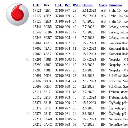
CID
Hex
LAC
Bch
BSIC
Datum
Okres
Umístění
17121
42E1
37100
977
23
5.11.2023
AB
Praha 10 - Ko
17122
42E2
37100
989
22
25.9.2023
AB
Praha 10 - Ko
17123
42E3
37100
994
24
7.7.2023
AB
Praha 10 - Ko
15541
3CB5
37100
989
49
7.7.2023
BN
Lešany, beton
15542
3CB6
37100
991
47
7.7.2023
BN
Lešany, beton
15543
3CB7
37100
995
48
7.7.2023
BN
Lešany, beton
17061
42A5
37100
987
10
15.7.2023
BN
Komorní Hrád
17062
42A6
37100
994
11
15.7.2023
BN
Komorní Hrád
17063
42A7
37100
992
12
15.7.2023
BN
Komorní Hrád
10
17291
438B
37100
1003
18
15.7.2023
BN
Nespeky - Mě
17292
438C
37100
991
19
2.8.2023
BN
Nespeky - Mě
17293
438D
37100
995
20
2.8.2023
BN
Nespeky - Mě
20691
50D3
37100
983
23
2.8.2023
BN
Poříčí nad Sá
20692
50D4
37100
994
24
27.7.2023
BN
Poříčí nad Sá
20693
50D5
37100
999
25
2.8.2023
BN
Poříčí nad Sá
25111
6217
37100
985
46
7.7.2023
BN
Třebsín, sto
25112
6218
37100
983
45
11.8.2023
BN
Třebsín, sto
25371
631B
37100
999
22
15.7.2023
BN
Čtyřkoly, příh
25372
631C
37100
997
23
2.8.2023
BN
Čtyřkoly, příh
20
25373
631D
37100
981
24
2.8.2023
BN
Čtyřkoly, příh
27211
6A4B
37100
1005
52
15.7.2023
BN
Netvořice, be
27212
6A4C
37100
983
53
7.7.2023
BN
Netvořice, be