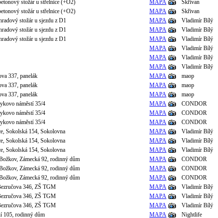
etonový stožár u střelnice (+O2)
MAPA
Skřivan
etonový stožár u střelnice (+O2)
MAPA
Skřivan
hradový stožár u sjezdu z D1
MAPA
Vladimír Bílý
hradový stožár u sjezdu z D1
MAPA
Vladimír Bílý
hradový stožár u sjezdu z D1
MAPA
Vladimír Bílý
MAPA
Vladimír Bílý
MAPA
Vladimír Bílý
MAPA
Vladimír Bílý
ova 337, panelák
MAPA
maop
ova 337, panelák
MAPA
maop
ova 337, panelák
MAPA
maop
ykovo náměstí 35/4
MAPA
CONDOR
ykovo náměstí 35/4
MAPA
CONDOR
ykovo náměstí 35/4
MAPA
CONDOR
e, Sokolská 154, Sokolovna
MAPA
Vladimír Bílý
e, Sokolská 154, Sokolovna
MAPA
Vladimír Bílý
e, Sokolská 154, Sokolovna
MAPA
Vladimír Bílý
 Božkov, Zámecká 92, rodinný dům
MAPA
CONDOR
 Božkov, Zámecká 92, rodinný dům
MAPA
CONDOR
 Božkov, Zámecká 92, rodinný dům
MAPA
CONDOR
Bezručova 346, ZŠ TGM
MAPA
Vladimír Bílý
Bezručova 346, ZŠ TGM
MAPA
Vladimír Bílý
Bezručova 346, ZŠ TGM
MAPA
Vladimír Bílý
í 105, rodinný dům
MAPA
Nightlife