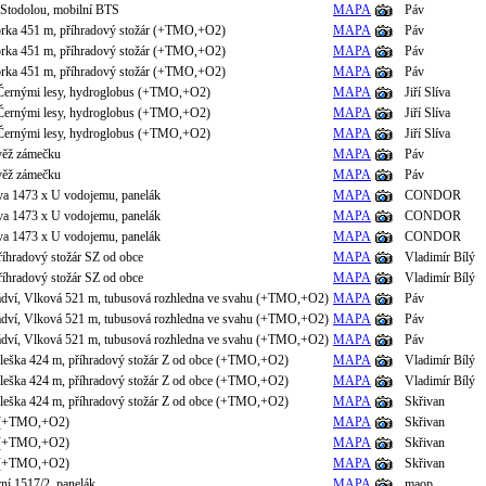
 Stodolou, mobilní BTS
MAPA
Páv
orka 451 m, příhradový stožár (+TMO,+O2)
MAPA
Páv
orka 451 m, příhradový stožár (+TMO,+O2)
MAPA
Páv
orka 451 m, příhradový stožár (+TMO,+O2)
MAPA
Páv
 Černými lesy, hydroglobus (+TMO,+O2)
MAPA
Jiří Slíva
 Černými lesy, hydroglobus (+TMO,+O2)
MAPA
Jiří Slíva
 Černými lesy, hydroglobus (+TMO,+O2)
MAPA
Jiří Slíva
věž zámečku
MAPA
Páv
věž zámečku
MAPA
Páv
va 1473 x U vodojemu, panelák
MAPA
CONDOR
va 1473 x U vodojemu, panelák
MAPA
CONDOR
va 1473 x U vodojemu, panelák
MAPA
CONDOR
říhradový stožár SZ od obce
MAPA
Vladimír Bílý
říhradový stožár SZ od obce
MAPA
Vladimír Bílý
ádví, Vlková 521 m, tubusová rozhledna ve svahu (+TMO,+O2)
MAPA
Páv
ádví, Vlková 521 m, tubusová rozhledna ve svahu (+TMO,+O2)
MAPA
Páv
ádví, Vlková 521 m, tubusová rozhledna ve svahu (+TMO,+O2)
MAPA
Páv
leška 424 m, příhradový stožár Z od obce (+TMO,+O2)
MAPA
Vladimír Bílý
leška 424 m, příhradový stožár Z od obce (+TMO,+O2)
MAPA
Vladimír Bílý
leška 424 m, příhradový stožár Z od obce (+TMO,+O2)
MAPA
Skřivan
o (+TMO,+O2)
MAPA
Skřivan
o (+TMO,+O2)
MAPA
Skřivan
o (+TMO,+O2)
MAPA
Skřivan
rní 1517/2, panelák
MAPA
maop