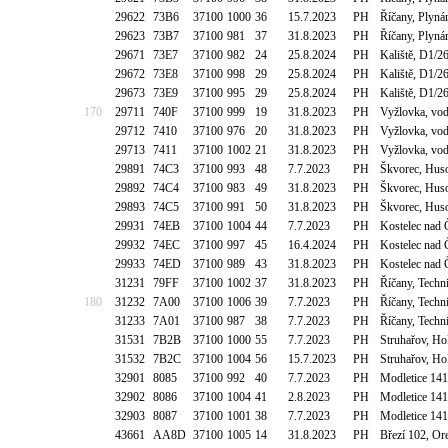
29622
73B6
37100
1000
36
15.7.2023
PH
Říčany, Plyná
29623
73B7
37100
981
37
31.8.2023
PH
Říčany, Plyná
29671
73E7
37100
982
24
25.8.2024
PH
Kaliště, D1/2
29672
73E8
37100
998
29
25.8.2024
PH
Kaliště, D1/2
29673
73E9
37100
995
29
25.8.2024
PH
Kaliště, D1/2
170
29711
740F
37100
999
19
31.8.2023
PH
Vyžlovka, v
29712
7410
37100
976
20
31.8.2023
PH
Vyžlovka, v
29713
7411
37100
1002
21
31.8.2023
PH
Vyžlovka, v
29891
74C3
37100
993
48
7.7.2023
PH
Škvorec, Huso
29892
74C4
37100
983
49
31.8.2023
PH
Škvorec, Huso
29893
74C5
37100
991
50
31.8.2023
PH
Škvorec, Huso
29931
74EB
37100
1004
44
7.7.2023
PH
Kostelec nad 
29932
74EC
37100
997
45
16.4.2024
PH
Kostelec nad 
29933
74ED
37100
989
43
31.8.2023
PH
Kostelec nad 
31231
79FF
37100
1002
37
31.8.2023
PH
Říčany, Tech
180
31232
7A00
37100
1006
39
7.7.2023
PH
Říčany, Tech
31233
7A01
37100
987
38
7.7.2023
PH
Říčany, Tech
31531
7B2B
37100
1000
55
7.7.2023
PH
Struhařov, H
31532
7B2C
37100
1004
56
15.7.2023
PH
Struhařov, H
32901
8085
37100
992
40
7.7.2023
PH
Modletice 141
32902
8086
37100
1004
41
2.8.2023
PH
Modletice 141
32903
8087
37100
1001
38
7.7.2023
PH
Modletice 141
43661
AA8D
37100
1005
14
31.8.2023
PH
Březí 102, Or