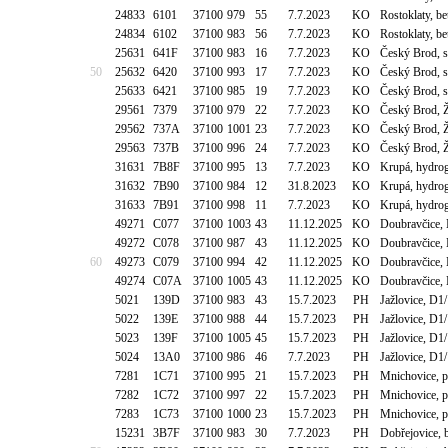
24833
6101
37100
979
55
7.7.2023
KO
Rostoklaty, 
24834
6102
37100
983
56
7.7.2023
KO
Rostoklaty, 
25631
641F
37100
983
16
7.7.2023
KO
Český Brod, s
50
25632
6420
37100
993
17
7.7.2023
KO
Český Brod, s
25633
6421
37100
985
19
7.7.2023
KO
Český Brod, s
29561
7379
37100
979
22
7.7.2023
KO
Český Brod, 
29562
737A
37100
1001
23
7.7.2023
KO
Český Brod, 
29563
737B
37100
996
24
7.7.2023
KO
Český Brod, 
31631
7B8F
37100
995
13
7.7.2023
KO
Krupá, hydro
31632
7B90
37100
984
12
31.8.2023
KO
Krupá, hydro
31633
7B91
37100
998
11
7.7.2023
KO
Krupá, hydro
49271
C077
37100
1003
43
11.12.2025
KO
Doubravčice,
49272
C078
37100
987
43
11.12.2025
KO
Doubravčice,
60
49273
C079
37100
994
42
11.12.2025
KO
Doubravčice,
49274
C07A
37100
1005
43
11.12.2025
KO
Doubravčice,
5021
139D
37100
983
43
15.7.2023
PH
Jažlovice, D1
5022
139E
37100
988
44
15.7.2023
PH
Jažlovice, D1
5023
139F
37100
1005
45
15.7.2023
PH
Jažlovice, D1
5024
13A0
37100
986
46
7.7.2023
PH
Jažlovice, D1
7281
1C71
37100
995
21
15.7.2023
PH
Mnichovice, 
7282
1C72
37100
997
22
15.7.2023
PH
Mnichovice, 
7283
1C73
37100
1000
23
15.7.2023
PH
Mnichovice, 
15231
3B7F
37100
983
30
7.7.2023
PH
Dobřejovice, b