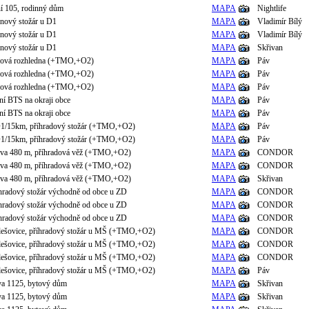
í 105, rodinný dům
MAPA
Nightlife
onový stožár u D1
MAPA
Vladimír Bílý
onový stožár u D1
MAPA
Vladimír Bílý
onový stožár u D1
MAPA
Skřivan
adová rozhledna (+TMO,+O2)
MAPA
Páv
adová rozhledna (+TMO,+O2)
MAPA
Páv
adová rozhledna (+TMO,+O2)
MAPA
Páv
ní BTS na okraji obce
MAPA
Páv
ní BTS na okraji obce
MAPA
Páv
1/15km, příhradový stožár (+TMO,+O2)
MAPA
Páv
1/15km, příhradový stožár (+TMO,+O2)
MAPA
Páv
ava 480 m, příhradová věž (+TMO,+O2)
MAPA
CONDOR
ava 480 m, příhradová věž (+TMO,+O2)
MAPA
CONDOR
ava 480 m, příhradová věž (+TMO,+O2)
MAPA
Skřivan
hradový stožár východně od obce u ZD
MAPA
CONDOR
hradový stožár východně od obce u ZD
MAPA
CONDOR
hradový stožár východně od obce u ZD
MAPA
CONDOR
lešovice, příhradový stožár u MŠ (+TMO,+O2)
MAPA
CONDOR
lešovice, příhradový stožár u MŠ (+TMO,+O2)
MAPA
CONDOR
lešovice, příhradový stožár u MŠ (+TMO,+O2)
MAPA
CONDOR
lešovice, příhradový stožár u MŠ (+TMO,+O2)
MAPA
Páv
va 1125, bytový dům
MAPA
Skřivan
va 1125, bytový dům
MAPA
Skřivan