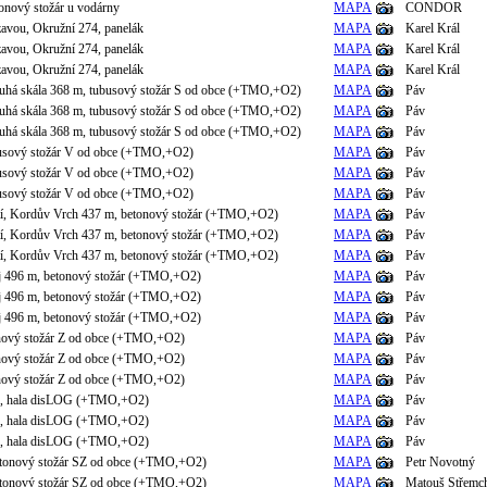
tonový stožár u vodárny
MAPA
CONDOR
avou, Okružní 274, panelák
MAPA
Karel Král
avou, Okružní 274, panelák
MAPA
Karel Král
avou, Okružní 274, panelák
MAPA
Karel Král
uhá skála 368 m, tubusový stožár S od obce (+TMO,+O2)
MAPA
Páv
uhá skála 368 m, tubusový stožár S od obce (+TMO,+O2)
MAPA
Páv
uhá skála 368 m, tubusový stožár S od obce (+TMO,+O2)
MAPA
Páv
busový stožár V od obce (+TMO,+O2)
MAPA
Páv
busový stožár V od obce (+TMO,+O2)
MAPA
Páv
busový stožár V od obce (+TMO,+O2)
MAPA
Páv
tí, Kordův Vrch 437 m, betonový stožár (+TMO,+O2)
MAPA
Páv
tí, Kordův Vrch 437 m, betonový stožár (+TMO,+O2)
MAPA
Páv
tí, Kordův Vrch 437 m, betonový stožár (+TMO,+O2)
MAPA
Páv
áj 496 m, betonový stožár (+TMO,+O2)
MAPA
Páv
áj 496 m, betonový stožár (+TMO,+O2)
MAPA
Páv
áj 496 m, betonový stožár (+TMO,+O2)
MAPA
Páv
onový stožár Z od obce (+TMO,+O2)
MAPA
Páv
onový stožár Z od obce (+TMO,+O2)
MAPA
Páv
onový stožár Z od obce (+TMO,+O2)
MAPA
Páv
4, hala disLOG (+TMO,+O2)
MAPA
Páv
4, hala disLOG (+TMO,+O2)
MAPA
Páv
4, hala disLOG (+TMO,+O2)
MAPA
Páv
betonový stožár SZ od obce (+TMO,+O2)
MAPA
Petr Novotný
betonový stožár SZ od obce (+TMO,+O2)
MAPA
Matouš Střemc