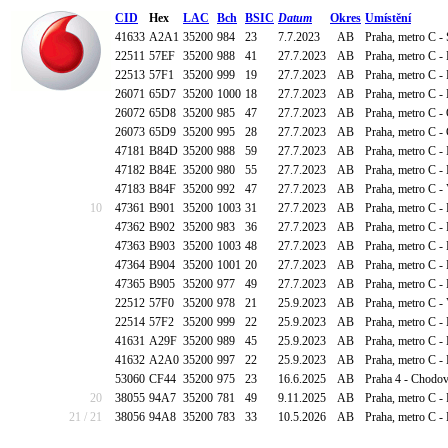
CID
Hex
LAC
Bch
BSIC
Datum
Okres
Umístění
41633
A2A1
35200
984
23
7.7.2023
AB
Praha, metro C - 
22511
57EF
35200
988
41
27.7.2023
AB
Praha, metro C - 
22513
57F1
35200
999
19
27.7.2023
AB
Praha, metro C - 
26071
65D7
35200
1000
18
27.7.2023
AB
Praha, metro C -
26072
65D8
35200
985
47
27.7.2023
AB
Praha, metro C -
26073
65D9
35200
995
28
27.7.2023
AB
Praha, metro C -
47181
B84D
35200
988
59
27.7.2023
AB
Praha, metro C - 
47182
B84E
35200
980
55
27.7.2023
AB
Praha, metro C 
47183
B84F
35200
992
47
27.7.2023
AB
Praha, metro C -
10
47361
B901
35200
1003
31
27.7.2023
AB
Praha, metro C -
47362
B902
35200
983
36
27.7.2023
AB
Praha, metro C -
47363
B903
35200
1003
48
27.7.2023
AB
Praha, metro C -
47364
B904
35200
1001
20
27.7.2023
AB
Praha, metro C -
47365
B905
35200
977
49
27.7.2023
AB
Praha, metro C -
22512
57F0
35200
978
21
25.9.2023
AB
Praha, metro C -
22514
57F2
35200
999
22
25.9.2023
AB
Praha, metro C -
41631
A29F
35200
989
45
25.9.2023
AB
Praha, metro C -
41632
A2A0
35200
997
22
25.9.2023
AB
Praha, metro C -
53060
CF44
35200
975
23
16.6.2025
AB
Praha 4 - Chodov
20
38055
94A7
35200
781
49
9.11.2025
AB
Praha, metro C -
21 / 21
38056
94A8
35200
783
33
10.5.2026
AB
Praha, metro C -