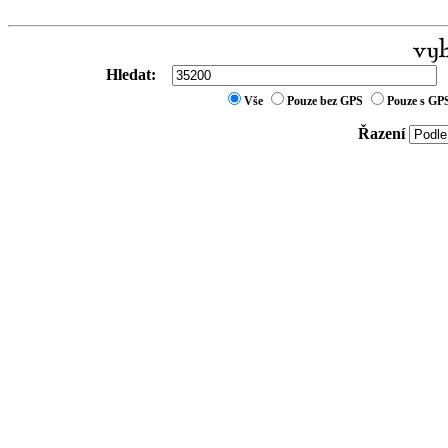
Hledat:
Vše
Pouze bez GPS
Pouze s GP
Řazení