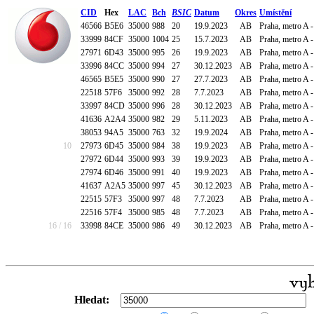
CID
Hex
LAC
Bch
BSIC
Datum
Okres
Umístění
46566
B5E6
35000
988
20
19.9.2023
AB
Praha, metro A 
33999
84CF
35000
1004
25
15.7.2023
AB
Praha, metro A 
27971
6D43
35000
995
26
19.9.2023
AB
Praha, metro A 
33996
84CC
35000
994
27
30.12.2023
AB
Praha, metro A -
46565
B5E5
35000
990
27
27.7.2023
AB
Praha, metro A
22518
57F6
35000
992
28
7.7.2023
AB
Praha, metro A -
33997
84CD
35000
996
28
30.12.2023
AB
Praha, metro A -
41636
A2A4
35000
982
29
5.11.2023
AB
Praha, metro A 
38053
94A5
35000
763
32
19.9.2024
AB
Praha, metro A -
10
27973
6D45
35000
984
38
19.9.2023
AB
Praha, metro A 
27972
6D44
35000
993
39
19.9.2023
AB
Praha, metro A 
27974
6D46
35000
991
40
19.9.2023
AB
Praha, metro A 
41637
A2A5
35000
997
45
30.12.2023
AB
Praha, metro A -
22515
57F3
35000
997
48
7.7.2023
AB
Praha, metro A 
22516
57F4
35000
985
48
7.7.2023
AB
Praha, metro A -
16 / 16
33998
84CE
35000
986
49
30.12.2023
AB
Praha, metro A -
Hledat: