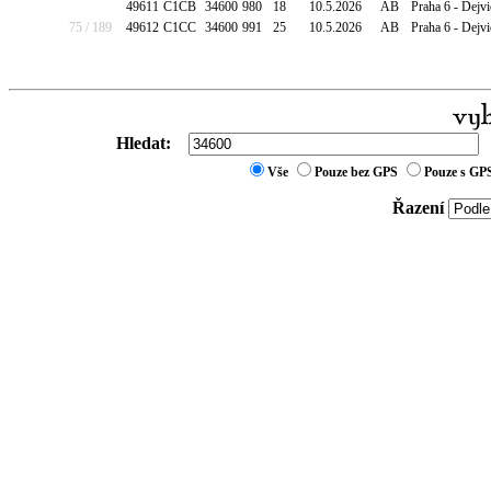
49611
C1CB
34600
980
18
10.5.2026
AB
Praha 6 - Dejv
75 / 189
49612
C1CC
34600
991
25
10.5.2026
AB
Praha 6 - Dejv
Hledat:
Vše
Pouze bez GPS
Pouze s GP
Řazení