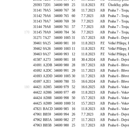
29393
72D1
34600
989
25
11.8.2023
PZ
Úholičky, příh
31141
79A5
34600
767
58
11.7.2023
AB
Praha 7 - Troja
31142
79A6
34600
765
60
7.7.2023
AB
Praha 7 - Troja
31143
79A7
34600
769
59
7.7.2023
AB
Praha 7 - Troj
31144
79A8
34600
761
57
7.7.2023
AB
Praha 7 - Troja
170
31145
79A9
34600
784
56
7.7.2023
AB
Praha 7 - Troja
31271
7A27
34600
1005
31
15.7.2023
AB
Praha 6 - Dejvi
39461
9A25
34600
981
10
11.8.2023
PZ
Velké Přílepy,
39462
9A26
34600
1003
11
11.8.2023
PZ
Velké Přílepy,
39463
9A27
34600
993
12
11.8.2023
PZ
Velké Přílepy,
41587
A273
34600
981
18
30.4.2024
AB
Praha 6 - Dejv
41691
A2DB
34600
980
28
19.7.2023
AB
Praha 6 - Břev
41692
A2DC
34600
991
29
11.7.2023
AB
Praha 6 - Břev
41693
A2DD
34600
1005
30
11.7.2023
AB
Praha 6 - Břev
41697
A2E1
34600
780
55
16.6.2024
AB
Praha 6 - Bře
180
44421
AD85
34600
979
52
16.6.2025
AB
Praha 6 - Voko
44422
AD86
34600
977
49
11.8.2023
AB
Praha 6 - Voko
44424
AD88
34600
998
50
15.7.2023
AB
Praha 6 - Voko
44425
AD89
34600
1000
51
15.7.2023
AB
Praha 6 - Voko
47821
BACD
34600
985
16
11.8.2023
AB
Praha 6 - Voko
47961
BB59
34600
994
26
7.7.2023
AB
Praha 6 - Dej
47962
BB5A
34600
982
27
11.7.2023
AB
Praha 6 - Dej
47963
BB5B
34600
980
25
11.7.2023
AB
Praha 6 - Dej