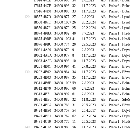
17614
44CE
34600
985
34
2.8.2023
AB
Praha 6 - Bube
17615
44CF
34600
998
32
11.7.2023
AB
Praha 6 - Bube
17616
44D0
34600
983
33
11.7.2023
AB
Praha 6 - Bube
120
18557
487D
34600
977
27
2.8.2023
AB
Praha 6 - Lyso
18558
487E
34600
1007
26
20.2.2024
AB
Praha 6 - Lyso
18559
487F
34600
979
25
20.2.2024
AB
Praha 6 - Lyso
18874
49BA
34600
982
40
7.7.2023
AB
Praha 1 - Hrad
18875
49BB
34600
1003
41
11.7.2023
AB
Praha 1 - Hrad
18876
49BC
34600
774
20
29.5.2023
AB
Praha 1 - Hrad
19081
4A89
34600
979
9
2.8.2023
AB
Praha 6 - Dejv
19082
4A8A
34600
977
8
11.7.2023
AB
Praha 6 - Dejv
19083
4A8B
34600
993
10
11.7.2023
AB
Praha 6 - Dejv
19201
4B01
34600
994
41
27.8.2023
AB
Praha 6 - Břev
130
19202
4B02
34600
984
34
11.7.2023
AB
Praha 6 - Břev
19203
4B03
34600
987
35
11.7.2023
AB
Praha 6 - Břev
19311
4B6F
34600
1002
59
2.8.2023
AB
Praha 8 - Bohn
19312
4B70
34600
995
60
2.8.2023
AB
Praha 8 - Bohn
19313
4B71
34600
997
61
2.8.2023
AB
Praha 8 - Bohn
19381
4BB5
34600
985
32
11.8.2023
AB
Praha 6 - Střeš
19383
4BB7
34600
783
31
29.5.2023
AB
Praha 6 - Břev
19424
4BE0
34600
757
54
25.4.2017
AB
Praha 6 - Dejvi
19425
4BE1
34600
762
62
20.2.2024
AB
Praha 6 - Dejv
19481
4C19
34600
779
11
29.5.2023
AB
Praha 1 - Hradč
140
19482
4C1A
34600
980
56
11.7.2023
AB
Praha 1 - Hradč