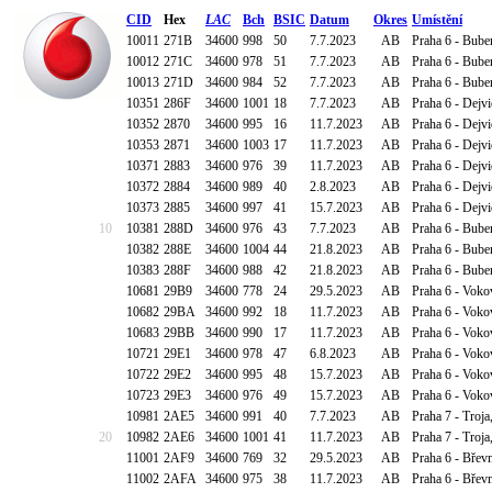
CID
Hex
LAC
Bch
BSIC
Datum
Okres
Umístění
10011
271B
34600
998
50
7.7.2023
AB
Praha 6 - Bube
10012
271C
34600
978
51
7.7.2023
AB
Praha 6 - Bube
10013
271D
34600
984
52
7.7.2023
AB
Praha 6 - Bube
10351
286F
34600
1001
18
7.7.2023
AB
Praha 6 - Dejv
10352
2870
34600
995
16
11.7.2023
AB
Praha 6 - Dejv
10353
2871
34600
1003
17
11.7.2023
AB
Praha 6 - Dejv
10371
2883
34600
976
39
11.7.2023
AB
Praha 6 - Dejv
10372
2884
34600
989
40
2.8.2023
AB
Praha 6 - Dejv
10373
2885
34600
997
41
15.7.2023
AB
Praha 6 - Dejv
10
10381
288D
34600
976
43
7.7.2023
AB
Praha 6 - Bube
10382
288E
34600
1004
44
21.8.2023
AB
Praha 6 - Bube
10383
288F
34600
988
42
21.8.2023
AB
Praha 6 - Bube
10681
29B9
34600
778
24
29.5.2023
AB
Praha 6 - Voko
10682
29BA
34600
992
18
11.7.2023
AB
Praha 6 - Voko
10683
29BB
34600
990
17
11.7.2023
AB
Praha 6 - Voko
10721
29E1
34600
978
47
6.8.2023
AB
Praha 6 - Voko
10722
29E2
34600
995
48
15.7.2023
AB
Praha 6 - Voko
10723
29E3
34600
976
49
15.7.2023
AB
Praha 6 - Voko
10981
2AE5
34600
991
40
7.7.2023
AB
Praha 7 - Troja
20
10982
2AE6
34600
1001
41
11.7.2023
AB
Praha 7 - Troja
11001
2AF9
34600
769
32
29.5.2023
AB
Praha 6 - Bře
11002
2AFA
34600
975
38
11.7.2023
AB
Praha 6 - Bře