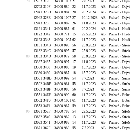
70
12702
319E
34600
1002
21
2.8.2023
AB
Praha 6 - Dejv
12703
319F
34600
986
22
11.7.2023
AB
Praha 6 - Dejv
12941
328D
34600
984
20
20.2.2024
AB
Praha 6 - Dejv
12942
328E
34600
1007
27
10.12.2023
AB
Praha 6 - Dejv
12943
328F
34600
987
26
11.8.2023
AB
Praha 6 - Dejv
13121
3341
34600
987
61
20.2.2024
AB
Praha 1 - Hradč
13122
3342
34600
771
15
29.5.2023
AB
Praha 1 - Hradč
13123
3343
34600
1005
62
11.7.2023
AB
Praha 1 - Hradč
13131
334B
34600
993
56
25.9.2023
AB
Praha 6 - Střeš
13132
334C
34600
995
57
25.9.2023
AB
Praha 6 - Střeš
80
13133
334D
34600
979
58
25.9.2023
AB
Praha 6 - Střeš
13367
3437
34600
997
17
11.8.2023
AB
Praha 6 - Dejv
13368
3438
34600
980
19
15.7.2023
AB
Praha 6 - Dejv
13369
3439
34600
987
18
15.7.2023
AB
Praha 6 - Dejv
13501
34BD
34600
999
54
7.7.2023
AB
Praha 6 - Su
13502
34BE
34600
981
55
11.7.2023
AB
Praha 6 - Su
13503
34BF
34600
983
56
7.7.2023
AB
Praha 6 - Su
13551
34EF
34600
999
60
11.7.2023
AB
Praha 6 - Bube
13552
34F0
34600
1001
61
11.7.2023
AB
Praha 6 - Bube
13553
34F1
34600
987
59
11.7.2023
AB
Praha 6 - Bube
90
13631
353F
34600
783
54
29.5.2023
AB
Praha 6 - Stře
13632
3540
34600
982
13
11.7.2023
AB
Praha 6 - Stře
13633
3541
34600
988
14
11.7.2023
AB
Praha 6 - Stře
13871
362F
34600
988
55
7.7.2023
AB
Praha 6 - Dejv