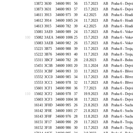
13872
3630
34600
991
56
15.7.2023
AB
Praha 6 - Dejv
13873
3631
34600
993
57
15.7.2023
AB
Praha 6 - Dejv
14611
3913
34600
975
39
4.2.2025
AB
Praha 6 - Hrad
14612
3914
34600
1005
24
11.7.2023
AB
Praha 6 - Hrad
14613
3915
34600
782
39
4.2.2025
AB
Praha 6 - Hrad
15081
3AE9
34600
989
24
15.7.2023
AB
Praha 6 - Voko
100
15082
3AEA
34600
1006
25
15.7.2023
AB
Praha 6 - Voko
15083
3AEB
34600
982
26
15.7.2023
AB
Praha 6 - Voko
15221
3B75
34600
988
39
11.7.2023
AB
Praha 8 - Troj
15222
3B76
34600
993
40
11.7.2023
AB
Praha 8 - Troj
15311
3BCF
34600
782
28
2.8.2023
AB
Praha 8 - Bohn
15451
3C5B
34600
1001
20
31.1.2024
AB
Praha 6 - Dejv
15551
3CBF
34600
993
33
11.7.2023
AB
Praha 6 - Břevn
15552
3CC0
34600
985
34
11.7.2023
AB
Praha 6 - Břevn
15553
3CC1
34600
978
32
11.7.2023
AB
Praha 6 - Břevn
15601
3CF1
34600
990
36
7.7.2023
AB
Praha 6 - Dejv
110
15602
3CF2
34600
978
37
19.9.2023
AB
Praha 6 - Dejv
15603
3CF3
34600
1004
38
11.7.2023
AB
Praha 6 - Dejv
16141
3F0D
34600
995
26
21.8.2023
AB
Praha 6 - Such
16142
3F0E
34600
1001
27
21.8.2023
AB
Praha 6 - Such
16143
3F0F
34600
976
28
11.8.2023
AB
Praha 6 - Such
16151
3F17
34600
990
29
11.7.2023
AB
Praha 8 - Troj
16152
3F18
34600
986
30
11.7.2023
AB
Praha 8 - Troj