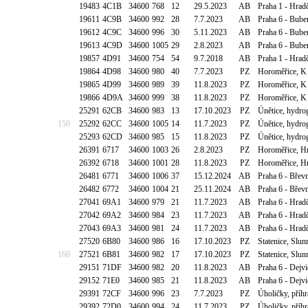
19483
4C1B
34600
768
12
29.5.2023
AB
Praha 1 - Hradč
19611
4C9B
34600
992
28
7.7.2023
AB
Praha 6 - Bube
19612
4C9C
34600
996
30
5.11.2023
AB
Praha 6 - Bube
19613
4C9D
34600
1005
29
2.8.2023
AB
Praha 6 - Bube
19857
4D91
34600
754
54
9.7.2018
AB
Praha 1 - Hrad
19864
4D98
34600
980
40
7.7.2023
PZ
Horoměřice, K 
19865
4D99
34600
989
39
11.8.2023
PZ
Horoměřice, K 
19866
4D9A
34600
999
38
11.8.2023
PZ
Horoměřice, K 
25291
62CB
34600
983
13
17.10.2023
PZ
Únětice, hydr
150
25292
62CC
34600
1005
14
11.7.2023
PZ
Únětice, hydr
25293
62CD
34600
985
15
11.8.2023
PZ
Únětice, hydr
26391
6717
34600
1003
26
2.8.2023
PZ
Horoměřice, Hr
26392
6718
34600
1001
28
11.8.2023
PZ
Horoměřice, Hr
26481
6771
34600
1006
37
15.12.2024
AB
Praha 6 - Břev
26482
6772
34600
1004
21
25.11.2024
AB
Praha 6 - Břev
27041
69A1
34600
979
21
11.7.2023
AB
Praha 6 - Hra
27042
69A2
34600
984
23
11.7.2023
AB
Praha 6 - Hra
27043
69A3
34600
981
24
11.7.2023
AB
Praha 6 - Hra
27520
6B80
34600
986
16
17.10.2023
PZ
Statenice, Slu
160
27521
6B81
34600
982
17
17.10.2023
PZ
Statenice, Slu
29151
71DF
34600
982
20
11.8.2023
AB
Praha 6 - Dejv
29152
71E0
34600
985
21
11.8.2023
AB
Praha 6 - Dejv
29391
72CF
34600
996
23
7.7.2023
PZ
Úholičky, příh
29392
72D0
34600
994
24
11.7.2023
PZ
Úholičky, příh