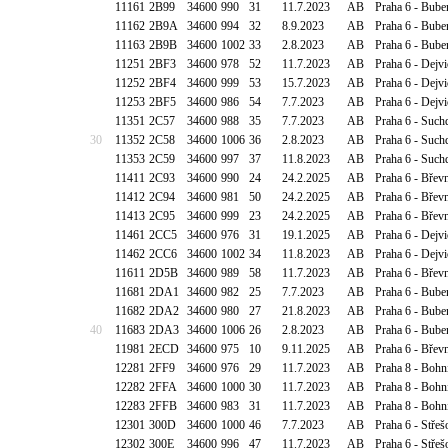
11161
2B99
34600
990
31
11.7.2023
AB
Praha 6 - Bube
11162
2B9A
34600
994
32
8.9.2023
AB
Praha 6 - Bube
11163
2B9B
34600
1002
33
2.8.2023
AB
Praha 6 - Bube
11251
2BF3
34600
978
52
11.7.2023
AB
Praha 6 - Dejv
11252
2BF4
34600
999
53
15.7.2023
AB
Praha 6 - Dejv
11253
2BF5
34600
986
54
7.7.2023
AB
Praha 6 - Dejv
11351
2C57
34600
988
35
7.7.2023
AB
Praha 6 - Suc
30
11352
2C58
34600
1006
36
2.8.2023
AB
Praha 6 - Suc
11353
2C59
34600
997
37
11.8.2023
AB
Praha 6 - Suc
11411
2C93
34600
990
24
24.2.2025
AB
Praha 6 - Břev
11412
2C94
34600
981
50
24.2.2025
AB
Praha 6 - Břev
11413
2C95
34600
999
23
24.2.2025
AB
Praha 6 - Břev
11461
2CC5
34600
976
31
19.1.2025
AB
Praha 6 - Dejv
11462
2CC6
34600
1002
34
11.8.2023
AB
Praha 6 - Dejv
11611
2D5B
34600
989
58
11.7.2023
AB
Praha 6 - Břev
11681
2DA1
34600
982
25
7.7.2023
AB
Praha 6 - Bube
11682
2DA2
34600
980
27
21.8.2023
AB
Praha 6 - Bube
40
11683
2DA3
34600
1006
26
2.8.2023
AB
Praha 6 - Bube
11981
2ECD
34600
975
10
9.11.2025
AB
Praha 6 - Břev
12281
2FF9
34600
976
29
11.7.2023
AB
Praha 8 - Bohn
12282
2FFA
34600
1000
30
11.7.2023
AB
Praha 8 - Bohn
12283
2FFB
34600
983
31
11.7.2023
AB
Praha 8 - Bohn
12301
300D
34600
1000
46
7.7.2023
AB
Praha 6 - Stře
12302
300E
34600
996
47
11.7.2023
AB
Praha 6 - Stře