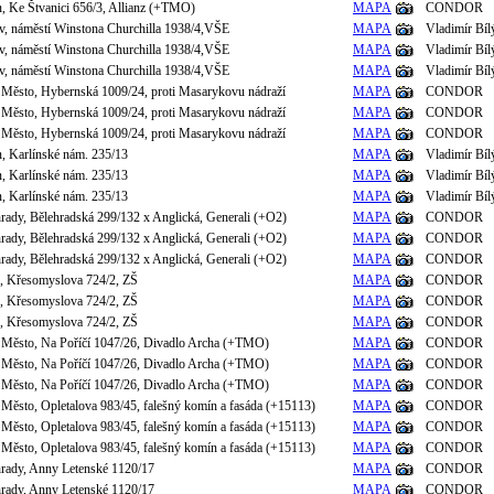
n, Ke Štvanici 656/3, Allianz (+TMO)
MAPA
CONDOR
ov, náměstí Winstona Churchilla 1938/4,VŠE
MAPA
Vladimír Bíl
ov, náměstí Winstona Churchilla 1938/4,VŠE
MAPA
Vladimír Bíl
ov, náměstí Winstona Churchilla 1938/4,VŠE
MAPA
Vladimír Bíl
 Město, Hybernská 1009/24, proti Masarykovu nádraží
MAPA
CONDOR
 Město, Hybernská 1009/24, proti Masarykovu nádraží
MAPA
CONDOR
 Město, Hybernská 1009/24, proti Masarykovu nádraží
MAPA
CONDOR
n, Karlínské nám. 235/13
MAPA
Vladimír Bíl
n, Karlínské nám. 235/13
MAPA
Vladimír Bíl
n, Karlínské nám. 235/13
MAPA
Vladimír Bíl
hrady, Bělehradská 299/132 x Anglická, Generali (+O2)
MAPA
CONDOR
hrady, Bělehradská 299/132 x Anglická, Generali (+O2)
MAPA
CONDOR
hrady, Bělehradská 299/132 x Anglická, Generali (+O2)
MAPA
CONDOR
e, Křesomyslova 724/2, ZŠ
MAPA
CONDOR
e, Křesomyslova 724/2, ZŠ
MAPA
CONDOR
e, Křesomyslova 724/2, ZŠ
MAPA
CONDOR
 Město, Na Poříčí 1047/26, Divadlo Archa (+TMO)
MAPA
CONDOR
 Město, Na Poříčí 1047/26, Divadlo Archa (+TMO)
MAPA
CONDOR
 Město, Na Poříčí 1047/26, Divadlo Archa (+TMO)
MAPA
CONDOR
 Město, Opletalova 983/45, falešný komín a fasáda (+15113)
MAPA
CONDOR
 Město, Opletalova 983/45, falešný komín a fasáda (+15113)
MAPA
CONDOR
 Město, Opletalova 983/45, falešný komín a fasáda (+15113)
MAPA
CONDOR
hrady, Anny Letenské 1120/17
MAPA
CONDOR
hrady, Anny Letenské 1120/17
MAPA
CONDOR