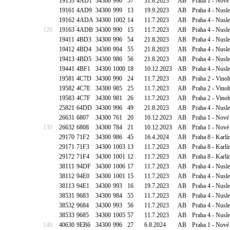
19153
4AD1
34300
990
57
31.8.2023
AB
Praha 1 - Nové
19161
4AD9
34300
999
13
19.9.2023
AB
Praha 4 - Nusl
19162
4ADA
34300
1002
14
11.7.2023
AB
Praha 4 - Nusl
120
19163
4ADB
34300
990
15
11.7.2023
AB
Praha 4 - Nusl
19411
4BD3
34300
996
54
21.8.2023
AB
Praha 4 - Nusle
19412
4BD4
34300
994
55
21.8.2023
AB
Praha 4 - Nusle
19413
4BD5
34300
986
56
21.8.2023
AB
Praha 4 - Nusle
19441
4BF1
34300
1000
18
10.12.2023
AB
Praha 4 - Nusl
19581
4C7D
34300
990
24
11.7.2023
AB
Praha 2 - Vino
19582
4C7E
34300
985
25
11.7.2023
AB
Praha 2 - Vino
19583
4C7F
34300
981
26
11.7.2023
AB
Praha 2 - Vino
25821
64DD
34300
996
49
21.8.2023
AB
Praha 4 - Nusl
26631
6807
34300
761
20
10.12.2023
AB
Praha 1 - Nové 
130
26632
6808
34300
784
21
10.12.2023
AB
Praha 1 - Nové
29170
71F2
34300
986
45
16.4.2024
AB
Praha 8 - Karlí
29171
71F3
34300
1003
13
11.7.2023
AB
Praha 8 - Karlí
29172
71F4
34300
1001
12
11.7.2023
AB
Praha 8 - Karlí
38111
94DF
34300
1006
17
11.7.2023
AB
Praha 4 - Nusl
38112
94E0
34300
1001
15
11.7.2023
AB
Praha 4 - Nusl
38113
94E1
34300
993
16
19.7.2023
AB
Praha 4 - Nusl
38531
9683
34300
984
55
11.7.2023
AB
Praha 4 - Nusl
38532
9684
34300
993
56
11.7.2023
AB
Praha 4 - Nusl
38533
9685
34300
1005
57
11.7.2023
AB
Praha 4 - Nusl
140
40630
9EB6
34300
996
27
6.8.2024
AB
Praha 1 - Nové