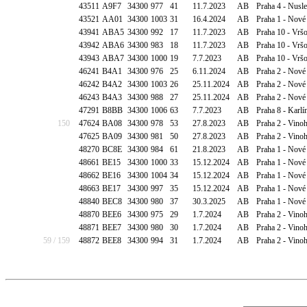
43511
A9F7
34300
977
41
11.7.2023
AB
Praha 4 - Nusl
43521
AA01
34300
1003
31
16.4.2024
AB
Praha 1 - Nové
43941
ABA5
34300
992
17
11.7.2023
AB
Praha 10 - Vrš
43942
ABA6
34300
983
18
11.7.2023
AB
Praha 10 - Vrš
43943
ABA7
34300
1000
19
7.7.2023
AB
Praha 10 - Vrš
46241
B4A1
34300
976
25
6.11.2024
AB
Praha 2 - Nové
46242
B4A2
34300
1003
26
25.11.2024
AB
Praha 2 - Nové
46243
B4A3
34300
988
27
25.11.2024
AB
Praha 2 - Nové
47291
B8BB
34300
1006
63
7.7.2023
AB
Praha 8 - Karlí
150
47624
BA08
34300
978
53
27.8.2023
AB
Praha 2 - Vinoh
47625
BA09
34300
981
50
27.8.2023
AB
Praha 2 - Vinoh
48270
BC8E
34300
984
61
21.8.2023
AB
Praha 1 - Nové
48661
BE15
34300
1000
33
15.12.2024
AB
Praha 1 - Nové
48662
BE16
34300
1004
34
15.12.2024
AB
Praha 1 - Nové
48663
BE17
34300
997
35
15.12.2024
AB
Praha 1 - Nové
48840
BEC8
34300
980
37
30.3.2025
AB
Praha 1 - Nové
48870
BEE6
34300
975
29
1.7.2024
AB
Praha 2 - Vino
48871
BEE7
34300
980
30
1.7.2024
AB
Praha 2 - Vino
59 / 159
48872
BEE8
34300
994
31
1.7.2024
AB
Praha 2 - Vino