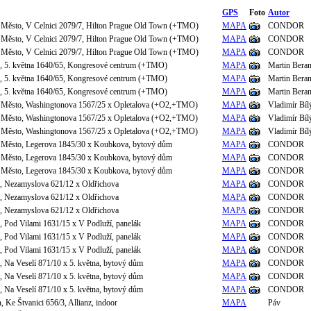
GPS
Foto
Autor
 Město, V Celnici 2079/7, Hilton Prague Old Town (+TMO)
MAPA
CONDOR
 Město, V Celnici 2079/7, Hilton Prague Old Town (+TMO)
MAPA
CONDOR
 Město, V Celnici 2079/7, Hilton Prague Old Town (+TMO)
MAPA
CONDOR
e, 5. května 1640/65, Kongresové centrum (+TMO)
MAPA
Martin Bera
e, 5. května 1640/65, Kongresové centrum (+TMO)
MAPA
Martin Bera
e, 5. května 1640/65, Kongresové centrum (+TMO)
MAPA
Martin Bera
é Město, Washingtonova 1567/25 x Opletalova (+O2,+TMO)
MAPA
Vladimír Bíl
é Město, Washingtonova 1567/25 x Opletalova (+O2,+TMO)
MAPA
Vladimír Bíl
é Město, Washingtonova 1567/25 x Opletalova (+O2,+TMO)
MAPA
Vladimír Bíl
 Město, Legerova 1845/30 x Koubkova, bytový dům
MAPA
CONDOR
 Město, Legerova 1845/30 x Koubkova, bytový dům
MAPA
CONDOR
 Město, Legerova 1845/30 x Koubkova, bytový dům
MAPA
CONDOR
e, Nezamyslova 621/12 x Oldřichova
MAPA
CONDOR
e, Nezamyslova 621/12 x Oldřichova
MAPA
CONDOR
e, Nezamyslova 621/12 x Oldřichova
MAPA
CONDOR
e, Pod Vilami 1631/15 x V Podluží, panelák
MAPA
CONDOR
e, Pod Vilami 1631/15 x V Podluží, panelák
MAPA
CONDOR
e, Pod Vilami 1631/15 x V Podluží, panelák
MAPA
CONDOR
, Na Veselí 871/10 x 5. května, bytový dům
MAPA
CONDOR
, Na Veselí 871/10 x 5. května, bytový dům
MAPA
CONDOR
, Na Veselí 871/10 x 5. května, bytový dům
MAPA
CONDOR
n, Ke Štvanici 656/3, Allianz, indoor
MAPA
Páv