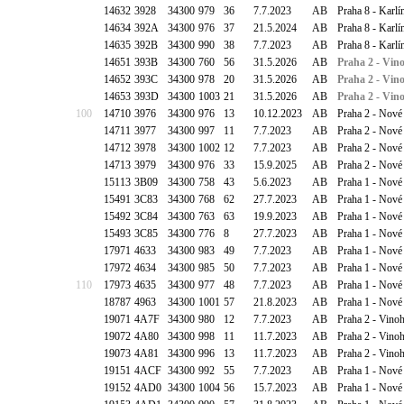
14632
3928
34300
979
36
7.7.2023
AB
Praha 8 - Karlí
14634
392A
34300
976
37
21.5.2024
AB
Praha 8 - Karlí
14635
392B
34300
990
38
7.7.2023
AB
Praha 8 - Karlí
14651
393B
34300
760
56
31.5.2026
AB
Praha 2 - Vin
14652
393C
34300
978
20
31.5.2026
AB
Praha 2 - Vin
14653
393D
34300
1003
21
31.5.2026
AB
Praha 2 - Vin
100
14710
3976
34300
976
13
10.12.2023
AB
Praha 2 - Nové 
14711
3977
34300
997
11
7.7.2023
AB
Praha 2 - Nové
14712
3978
34300
1002
12
7.7.2023
AB
Praha 2 - Nové
14713
3979
34300
976
33
15.9.2025
AB
Praha 2 - Nové
15113
3B09
34300
758
43
5.6.2023
AB
Praha 1 - Nové
15491
3C83
34300
768
62
27.7.2023
AB
Praha 1 - Nové
15492
3C84
34300
763
63
19.9.2023
AB
Praha 1 - Nové
15493
3C85
34300
776
8
27.7.2023
AB
Praha 1 - Nové
17971
4633
34300
983
49
7.7.2023
AB
Praha 1 - Nové
17972
4634
34300
985
50
7.7.2023
AB
Praha 1 - Nové
110
17973
4635
34300
977
48
7.7.2023
AB
Praha 1 - Nové
18787
4963
34300
1001
57
21.8.2023
AB
Praha 1 - Nové
19071
4A7F
34300
980
12
7.7.2023
AB
Praha 2 - Vino
19072
4A80
34300
998
11
11.7.2023
AB
Praha 2 - Vino
19073
4A81
34300
996
13
11.7.2023
AB
Praha 2 - Vino
19151
4ACF
34300
992
55
7.7.2023
AB
Praha 1 - Nové
19152
4AD0
34300
1004
56
15.7.2023
AB
Praha 1 - Nové