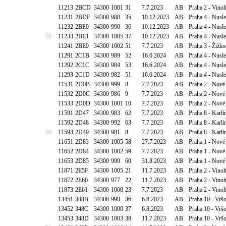
11213
2BCD
34300
1001
31
7.7.2023
AB
Praha 2 - Vino
11231
2BDF
34300
988
35
10.12.2023
AB
Praha 4 - Nusl
11232
2BE0
34300
990
36
10.12.2023
AB
Praha 4 - Nusl
50
11233
2BE1
34300
1005
37
10.12.2023
AB
Praha 4 - Nusl
11241
2BE9
34300
1002
51
7.7.2023
AB
Praha 3 - Žižk
11291
2C1B
34300
989
52
16.6.2024
AB
Praha 4 - Nus
11292
2C1C
34300
984
53
16.6.2024
AB
Praha 4 - Nus
11293
2C1D
34300
982
51
16.6.2024
AB
Praha 4 - Nus
11531
2D0B
34300
999
8
7.7.2023
AB
Praha 2 - Nové
11532
2D0C
34300
986
9
7.7.2023
AB
Praha 2 - Nové
11533
2D0D
34300
1001
10
7.7.2023
AB
Praha 2 - Nové
11591
2D47
34300
983
62
7.7.2023
AB
Praha 8 - Karlí
11592
2D48
34300
992
63
7.7.2023
AB
Praha 8 - Karlí
60
11593
2D49
34300
981
8
7.7.2023
AB
Praha 8 - Karlí
11651
2D83
34300
1005
58
27.7.2023
AB
Praha 1 - Nové
11652
2D84
34300
1002
59
7.7.2023
AB
Praha 1 - Nové
11653
2D85
34300
999
60
31.8.2023
AB
Praha 1 - Nové
11871
2E5F
34300
1005
21
11.7.2023
AB
Praha 2 - Vino
11872
2E60
34300
977
22
11.7.2023
AB
Praha 2 - Vino
11873
2E61
34300
1000
23
7.7.2023
AB
Praha 2 - Vino
13451
348B
34300
998
36
6.8.2023
AB
Praha 10 - Vršo
13452
348C
34300
1000
37
6.8.2023
AB
Praha 10 - Vršo
13453
348D
34300
1003
38
11.7.2023
AB
Praha 10 - Vršo