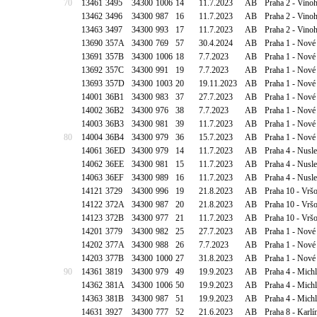
70
13461
3495
34300
1006
14
11.7.2023
AB
Praha 2 - Vino
13462
3496
34300
987
16
11.7.2023
AB
Praha 2 - Vino
13463
3497
34300
993
17
11.7.2023
AB
Praha 2 - Vino
13690
357A
34300
769
57
30.4.2024
AB
Praha 1 - Nové
13691
357B
34300
1006
18
7.7.2023
AB
Praha 1 - Nové
13692
357C
34300
991
19
7.7.2023
AB
Praha 1 - Nové
13693
357D
34300
1003
20
19.11.2023
AB
Praha 1 - Nové
14001
36B1
34300
983
37
27.7.2023
AB
Praha 1 - Nové
14002
36B2
34300
976
38
7.7.2023
AB
Praha 1 - Nové
14003
36B3
34300
981
39
11.7.2023
AB
Praha 1 - Nové
80
14004
36B4
34300
979
36
15.7.2023
AB
Praha 1 - Nové 
14061
36ED
34300
979
14
11.7.2023
AB
Praha 4 - Nusl
14062
36EE
34300
981
15
11.7.2023
AB
Praha 4 - Nusl
14063
36EF
34300
989
16
11.7.2023
AB
Praha 4 - Nusl
14121
3729
34300
996
19
21.8.2023
AB
Praha 10 - Vrš
14122
372A
34300
987
20
21.8.2023
AB
Praha 10 - Vrš
14123
372B
34300
977
21
11.7.2023
AB
Praha 10 - Vrš
14201
3779
34300
982
25
27.7.2023
AB
Praha 1 - Nové
14202
377A
34300
988
26
7.7.2023
AB
Praha 1 - Nové
14203
377B
34300
1000
27
31.8.2023
AB
Praha 1 - Nové
90
14361
3819
34300
979
49
19.9.2023
AB
Praha 4 - Mich
14362
381A
34300
1006
50
19.9.2023
AB
Praha 4 - Mich
14363
381B
34300
987
51
19.9.2023
AB
Praha 4 - Mich
14631
3927
34300
777
52
21.6.2023
AB
Praha 8 - Karlí