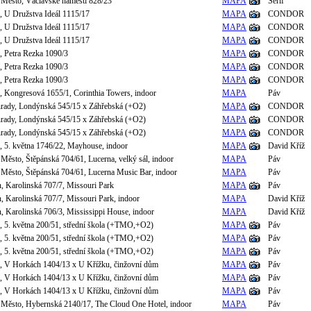
 Město, Václavské náměstí 828/23
MAPA
Šerif
e, U Družstva Ideál 1115/17
MAPA
CONDOR
e, U Družstva Ideál 1115/17
MAPA
CONDOR
e, U Družstva Ideál 1115/17
MAPA
CONDOR
, Petra Rezka 1090/3
MAPA
CONDOR
, Petra Rezka 1090/3
MAPA
CONDOR
, Petra Rezka 1090/3
MAPA
CONDOR
e, Kongresová 1655/1, Corinthia Towers, indoor
MAPA
Páv
hrady, Londýnská 545/15 x Záhřebská (+O2)
MAPA
CONDOR
hrady, Londýnská 545/15 x Záhřebská (+O2)
MAPA
CONDOR
hrady, Londýnská 545/15 x Záhřebská (+O2)
MAPA
CONDOR
e, 5. května 1746/22, Mayhouse, indoor
MAPA
David Kříž
Město, Štěpánská 704/61, Lucerna, velký sál, indoor
MAPA
Páv
 Město, Štěpánská 704/61, Lucerna Music Bar, indoor
MAPA
Páv
n, Karolinská 707/7, Missouri Park
MAPA
Páv
n, Karolinská 707/7, Missouri Park, indoor
MAPA
David Kříž
n, Karolinská 706/3, Mississippi House, indoor
MAPA
David Kříž
e, 5. května 200/51, střední škola (+TMO,+O2)
MAPA
Páv
e, 5. května 200/51, střední škola (+TMO,+O2)
MAPA
Páv
e, 5. května 200/51, střední škola (+TMO,+O2)
MAPA
Páv
e, V Horkách 1404/13 x U Křížku, činžovní dům
MAPA
Páv
e, V Horkách 1404/13 x U Křížku, činžovní dům
MAPA
Páv
e, V Horkách 1404/13 x U Křížku, činžovní dům
MAPA
Páv
 Město, Hybernská 2140/17, The Cloud One Hotel, indoor
MAPA
Páv