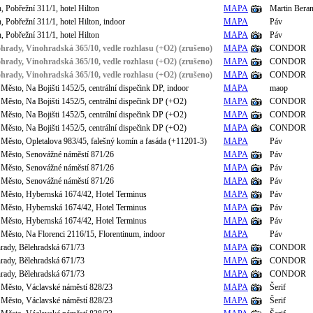
n, Pobřežní 311/1, hotel Hilton
MAPA
Martin Bera
n, Pobřežní 311/1, hotel Hilton, indoor
MAPA
Páv
n, Pobřežní 311/1, hotel Hilton
MAPA
Páv
ohrady, Vinohradská 365/10, vedle rozhlasu (+O2) (zrušeno)
MAPA
CONDOR
ohrady, Vinohradská 365/10, vedle rozhlasu (+O2) (zrušeno)
MAPA
CONDOR
ohrady, Vinohradská 365/10, vedle rozhlasu (+O2) (zrušeno)
MAPA
CONDOR
Město, Na Bojišti 1452/5, centrální dispečink DP, indoor
MAPA
maop
 Město, Na Bojišti 1452/5, centrální dispečink DP (+O2)
MAPA
CONDOR
 Město, Na Bojišti 1452/5, centrální dispečink DP (+O2)
MAPA
CONDOR
 Město, Na Bojišti 1452/5, centrální dispečink DP (+O2)
MAPA
CONDOR
 Město, Opletalova 983/45, falešný komín a fasáda (+11201-3)
MAPA
Páv
 Město, Senovážné náměstí 871/26
MAPA
Páv
 Město, Senovážné náměstí 871/26
MAPA
Páv
 Město, Senovážné náměstí 871/26
MAPA
Páv
 Město, Hybernská 1674/42, Hotel Terminus
MAPA
Páv
 Město, Hybernská 1674/42, Hotel Terminus
MAPA
Páv
 Město, Hybernská 1674/42, Hotel Terminus
MAPA
Páv
 Město, Na Florenci 2116/15, Florentinum, indoor
MAPA
Páv
hrady, Bělehradská 671/73
MAPA
CONDOR
hrady, Bělehradská 671/73
MAPA
CONDOR
hrady, Bělehradská 671/73
MAPA
CONDOR
 Město, Václavské náměstí 828/23
MAPA
Šerif
 Město, Václavské náměstí 828/23
MAPA
Šerif