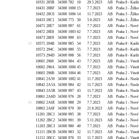
10331
285B
34300
782
10
29.5.2023
AB
Praha 8 - Karlí
10431
28BF
34300
1000
15
7.7.2023
AB
Praha 3 - Žižk
10432
28C0
34300
1006
14
11.7.2023
AB
Praha 3 - Žižk
10433
28C1
34300
775
50
5.6.2023
AB
Praha 3 - Žižk
10471
28E7
34300
997
61
7.7.2023
AB
Praha 1 - Nové
10472
28E8
34300
1003
62
7.7.2023
AB
Praha 1 - Nové
10473
28E9
34300
999
63
7.7.2023
AB
Praha 1 - Nové
30
10571
294B
34300
985
54
7.7.2023
AB
Praha 8 - Karlí
10572
294C
34300
980
55
7.7.2023
AB
Praha 8 - Karlí
10573
294D
34300
998
56
7.7.2023
AB
Praha 8 - Karlí
10601
2969
34300
984
43
7.7.2023
AB
Praha 2 - Vino
10602
296A
34300
1006
45
7.7.2023
AB
Praha 2 - Vino
10603
296B
34300
1004
46
7.7.2023
AB
Praha 2 - Vino
10841
2A59
34300
1002
41
11.7.2023
AB
Praha 4 - Nusl
10842
2A5A
34300
984
42
11.7.2023
AB
Praha 4 - Nusl
10843
2A5B
34300
997
43
11.7.2023
AB
Praha 4 - Nusl
10861
2A6D
34300
976
28
7.7.2023
AB
Praha 1 - Nové
40
10862
2A6E
34300
988
29
7.7.2023
AB
Praha 1 - Nové
10863
2A6F
34300
979
30
21.8.2023
AB
Praha 1 - Nové
11201
2BC1
34300
995
38
7.7.2023
AB
Praha 1 - Nové
11202
2BC2
34300
991
39
5.11.2023
AB
Praha 1 - Nové
11203
2BC3
34300
980
40
7.7.2023
AB
Praha 1 - Nové
11211
2BCB
34300
983
32
11.7.2023
AB
Praha 2 - Vino
11212
2BCC
34300
976
33
11.7.2023
AB
Praha 2 - Vino