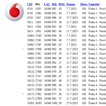
CID
Hex
LAC
Bch
BSIC
Datum
Okres
Umístění
4741
1285
34300
982
43
7.7.2023
AB
Praha 1 - Nové
4742
1286
34300
993
44
7.7.2023
AB
Praha 1 - Nové
4743
1287
34300
990
45
27.7.2023
AB
Praha 1 - Nové
5011
1393
34300
979
38
11.7.2023
AB
Praha 4 - Nusl
5012
1394
34300
981
39
7.7.2023
AB
Praha 4 - Nusl
5013
1395
34300
983
40
11.7.2023
AB
Praha 4 - Nusl
10061
274D
34300
994
59
7.7.2023
AB
Praha 1 - Nov
10062
274E
34300
996
60
7.7.2023
AB
Praha 1 - Nov
10063
274F
34300
986
61
7.7.2023
AB
Praha 1 - Nov
10
10091
276B
34300
992
58
11.7.2023
AB
Praha 2 - Nové
10092
276C
34300
978
59
11.7.2023
AB
Praha 2 - Nové
10093
276D
34300
984
60
11.7.2023
AB
Praha 2 - Nové
10121
2789
34300
982
27
11.7.2023
AB
Praha 2 - Nusl
10122
278A
34300
999
28
11.7.2023
AB
Praha 2 - Nusl
10123
278B
34300
978
29
27.7.2023
AB
Praha 2 - Nusl
10151
27A7
34300
989
47
11.7.2023
AB
Praha 4 - Nusl
10152
27A8
34300
985
48
11.7.2023
AB
Praha 4 - Nusl
10153
27A9
34300
998
49
11.7.2023
AB
Praha 4 - Nusl
10171
27BB
34300
979
35
11.7.2023
AB
Praha 4 - Nusle
20
10172
27BC
34300
977
36
11.7.2023
AB
Praha 4 - Nusle
10173
27BD
34300
992
37
11.7.2023
AB
Praha 4 - Nusle
10301
283D
34300
1002
28
27.8.2023
AB
Praha 8 - Karlí