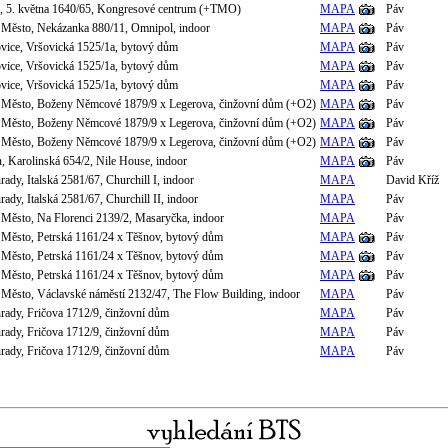
e, 5. května 1640/65, Kongresové centrum (+TMO)
MAPA
Páv
 Město, Nekázanka 880/11, Omnipol, indoor
MAPA
Páv
ovice, Vršovická 1525/1a, bytový dům
MAPA
Páv
ovice, Vršovická 1525/1a, bytový dům
MAPA
Páv
ovice, Vršovická 1525/1a, bytový dům
MAPA
Páv
 Město, Boženy Němcové 1879/9 x Legerova, činžovní dům (+O2)
MAPA
Páv
 Město, Boženy Němcové 1879/9 x Legerova, činžovní dům (+O2)
MAPA
Páv
 Město, Boženy Němcové 1879/9 x Legerova, činžovní dům (+O2)
MAPA
Páv
n, Karolinská 654/2, Nile House, indoor
MAPA
Páv
rady, Italská 2581/67, Churchill I, indoor
MAPA
David Kříž
rady, Italská 2581/67, Churchill II, indoor
MAPA
Páv
 Město, Na Florenci 2139/2, Masaryčka, indoor
MAPA
Páv
 Město, Petrská 1161/24 x Těšnov, bytový dům
MAPA
Páv
 Město, Petrská 1161/24 x Těšnov, bytový dům
MAPA
Páv
 Město, Petrská 1161/24 x Těšnov, bytový dům
MAPA
Páv
 Město, Václavské náměstí 2132/47, The Flow Building, indoor
MAPA
Páv
hrady, Fričova 1712/9, činžovní dům
MAPA
Páv
hrady, Fričova 1712/9, činžovní dům
MAPA
Páv
hrady, Fričova 1712/9, činžovní dům
MAPA
Páv