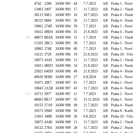
4742
1286
34300
993
44
7.7.2023
AB
Praha 1 - Nové
13463
3497
34300
993
17
11.7.2023
AB
Praha 2 - Vino
38113
94E1
34300
993
16
19.7.2023
AB
Praha 4 - Nusl
38532
9684
34300
993
56
11.7.2023
AB
Praha 4 - Nusl
10061
274D
34300
994
59
7.7.2023
AB
Praha 1 - Nov
19412
4BD4
34300
994
55
21.8.2023
AB
Praha 4 - Nusle
100
48872
BEE8
34300
994
31
1.7.2024
AB
Praha 2 - Vino
11201
2BC1
34300
995
38
7.7.2023
AB
Praha 1 - Nové
10062
274E
34300
996
60
7.7.2023
AB
Praha 1 - Nov
14121
3729
34300
996
19
21.8.2023
AB
Praha 10 - Vrš
19073
4A81
34300
996
13
11.7.2023
AB
Praha 2 - Vino
19411
4BD3
34300
996
54
21.8.2023
AB
Praha 4 - Nusle
25821
64DD
34300
996
49
21.8.2023
AB
Praha 4 - Nusl
40630
9EB6
34300
996
27
6.8.2024
AB
Praha 1 - Nové
10471
28E7
34300
997
61
7.7.2023
AB
Praha 1 - Nové
10843
2A5B
34300
997
43
11.7.2023
AB
Praha 4 - Nusl
110
14711
3977
34300
997
11
7.7.2023
AB
Praha 2 - Nové
48663
BE17
34300
997
35
15.12.2024
AB
Praha 1 - Nové
10153
27A9
34300
998
49
11.7.2023
AB
Praha 4 - Nusl
10573
294D
34300
998
56
7.7.2023
AB
Praha 8 - Karlí
13451
348B
34300
998
36
6.8.2023
AB
Praha 10 - Vršo
19072
4A80
34300
998
11
11.7.2023
AB
Praha 2 - Vino
10122
278A
34300
999
28
11.7.2023
AB
Praha 2 - Nusl