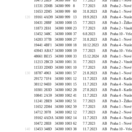
10473
28E9
34300
999
63
7.7.2023
AB
Praha 1 - Nové
11531
2D0B
34300
999
8
7.7.2023
AB
Praha 2 - Nové
11653
2D85
34300
999
60
31.8.2023
AB
Praha 1 - Nové
120
19161
4AD9
34300
999
13
19.9.2023
AB
Praha 4 - Nusl
10431
28BF
34300
1000
15
7.7.2023
AB
Praha 3 - Žižk
11873
2E61
34300
1000
23
7.7.2023
AB
Praha 2 - Vino
13452
348C
34300
1000
37
6.8.2023
AB
Praha 10 - Vršo
14203
377B
34300
1000
27
31.8.2023
AB
Praha 1 - Nové
19441
4BF1
34300
1000
18
10.12.2023
AB
Praha 4 - Nusl
43943
ABA7
34300
1000
19
7.7.2023
AB
Praha 10 - Vrš
48661
BE15
34300
1000
33
15.12.2024
AB
Praha 1 - Nové
11213
2BCD
34300
1001
31
7.7.2023
AB
Praha 2 - Vino
11533
2D0D
34300
1001
10
7.7.2023
AB
Praha 2 - Nové
130
18787
4963
34300
1001
57
21.8.2023
AB
Praha 1 - Nové
29172
71F4
34300
1001
12
11.7.2023
AB
Praha 8 - Karlí
38112
94E0
34300
1001
15
11.7.2023
AB
Praha 4 - Nusl
10301
283D
34300
1002
28
27.8.2023
AB
Praha 8 - Karlí
10841
2A59
34300
1002
41
11.7.2023
AB
Praha 4 - Nusl
11241
2BE9
34300
1002
51
7.7.2023
AB
Praha 3 - Žižk
11652
2D84
34300
1002
59
7.7.2023
AB
Praha 1 - Nové
14712
3978
34300
1002
12
7.7.2023
AB
Praha 2 - Nové
19162
4ADA
34300
1002
14
11.7.2023
AB
Praha 4 - Nusl
10472
28E8
34300
1003
62
7.7.2023
AB
Praha 1 - Nové
140
13453
348D
34300
1003
38
11.7.2023
AB
Praha 10 - Vršo