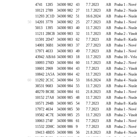
4741
1285
34300
982
43
7.7.2023
AB
Praha 1 - Nové
10121
2789
34300
982
27
11.7.2023
AB
Praha 2 - Nusl
11293
2C1D
34300
982
51
16.6.2024
AB
Praha 4 - Nus
50
14201
3779
34300
982
25
27.7.2023
AB
Praha 1 - Nové
5013
1395
34300
983
40
11.7.2023
AB
Praha 4 - Nusl
11211
2BCB
34300
983
32
11.7.2023
AB
Praha 2 - Vino
11591
2D47
34300
983
62
7.7.2023
AB
Praha 8 - Karlí
14001
36B1
34300
983
37
27.7.2023
AB
Praha 1 - Nové
17971
4633
34300
983
49
7.7.2023
AB
Praha 1 - Nové
43942
ABA6
34300
983
18
11.7.2023
AB
Praha 10 - Vrš
10093
276D
34300
984
60
11.7.2023
AB
Praha 2 - Nové
10601
2969
34300
984
43
7.7.2023
AB
Praha 2 - Vino
10842
2A5A
34300
984
42
11.7.2023
AB
Praha 4 - Nusl
60
11292
2C1C
34300
984
53
16.6.2024
AB
Praha 4 - Nus
38531
9683
34300
984
55
11.7.2023
AB
Praha 4 - Nusl
48270
BC8E
34300
984
61
21.8.2023
AB
Praha 1 - Nové
10152
27A8
34300
985
48
11.7.2023
AB
Praha 4 - Nusl
10571
294B
34300
985
54
7.7.2023
AB
Praha 8 - Karlí
17972
4634
34300
985
50
7.7.2023
AB
Praha 1 - Nové
19582
4C7E
34300
985
25
11.7.2023
AB
Praha 2 - Vino
10063
274F
34300
986
61
7.7.2023
AB
Praha 1 - Nov
11532
2D0C
34300
986
9
7.7.2023
AB
Praha 2 - Nové
19413
4BD5
34300
986
56
21.8.2023
AB
Praha 4 - Nusle