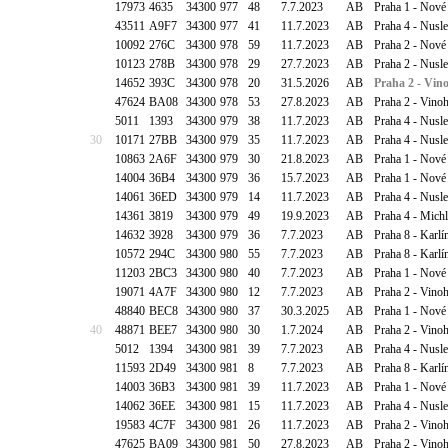
17973
4635
34300
977
48
7.7.2023
AB
Praha 1 - Nové
43511
A9F7
34300
977
41
11.7.2023
AB
Praha 4 - Nusl
10092
276C
34300
978
59
11.7.2023
AB
Praha 2 - Nové
10123
278B
34300
978
29
27.7.2023
AB
Praha 2 - Nusl
14652
393C
34300
978
20
31.5.2026
AB
Praha 2 - Vin
47624
BA08
34300
978
53
27.8.2023
AB
Praha 2 - Vinoh
5011
1393
34300
979
38
11.7.2023
AB
Praha 4 - Nusl
30
10171
27BB
34300
979
35
11.7.2023
AB
Praha 4 - Nusle
10863
2A6F
34300
979
30
21.8.2023
AB
Praha 1 - Nové
14004
36B4
34300
979
36
15.7.2023
AB
Praha 1 - Nové 
14061
36ED
34300
979
14
11.7.2023
AB
Praha 4 - Nusl
14361
3819
34300
979
49
19.9.2023
AB
Praha 4 - Mich
14632
3928
34300
979
36
7.7.2023
AB
Praha 8 - Karlí
10572
294C
34300
980
55
7.7.2023
AB
Praha 8 - Karlí
11203
2BC3
34300
980
40
7.7.2023
AB
Praha 1 - Nové
19071
4A7F
34300
980
12
7.7.2023
AB
Praha 2 - Vino
48840
BEC8
34300
980
37
30.3.2025
AB
Praha 1 - Nové
40
48871
BEE7
34300
980
30
1.7.2024
AB
Praha 2 - Vino
5012
1394
34300
981
39
7.7.2023
AB
Praha 4 - Nusl
11593
2D49
34300
981
8
7.7.2023
AB
Praha 8 - Karlí
14003
36B3
34300
981
39
11.7.2023
AB
Praha 1 - Nové
14062
36EE
34300
981
15
11.7.2023
AB
Praha 4 - Nusl
19583
4C7F
34300
981
26
11.7.2023
AB
Praha 2 - Vino
47625
BA09
34300
981
50
27.8.2023
AB
Praha 2 - Vinoh