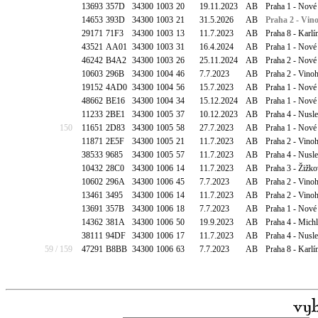
13693
357D
34300
1003
20
19.11.2023
AB
Praha 1 - Nové
14653
393D
34300
1003
21
31.5.2026
AB
Praha 2 - Vin
29171
71F3
34300
1003
13
11.7.2023
AB
Praha 8 - Karlí
43521
AA01
34300
1003
31
16.4.2024
AB
Praha 1 - Nové
46242
B4A2
34300
1003
26
25.11.2024
AB
Praha 2 - Nové
10603
296B
34300
1004
46
7.7.2023
AB
Praha 2 - Vino
19152
4AD0
34300
1004
56
15.7.2023
AB
Praha 1 - Nové
48662
BE16
34300
1004
34
15.12.2024
AB
Praha 1 - Nové
11233
2BE1
34300
1005
37
10.12.2023
AB
Praha 4 - Nusl
150
11651
2D83
34300
1005
58
27.7.2023
AB
Praha 1 - Nové
11871
2E5F
34300
1005
21
11.7.2023
AB
Praha 2 - Vino
38533
9685
34300
1005
57
11.7.2023
AB
Praha 4 - Nusl
10432
28C0
34300
1006
14
11.7.2023
AB
Praha 3 - Žižk
10602
296A
34300
1006
45
7.7.2023
AB
Praha 2 - Vino
13461
3495
34300
1006
14
11.7.2023
AB
Praha 2 - Vino
13691
357B
34300
1006
18
7.7.2023
AB
Praha 1 - Nové
14362
381A
34300
1006
50
19.9.2023
AB
Praha 4 - Mich
38111
94DF
34300
1006
17
11.7.2023
AB
Praha 4 - Nusl
59 / 159
47291
B8BB
34300
1006
63
7.7.2023
AB
Praha 8 - Karlí