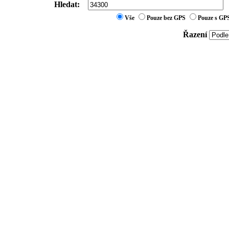
Hledat:
Vše
Pouze bez GPS
Pouze s GP
Řazení