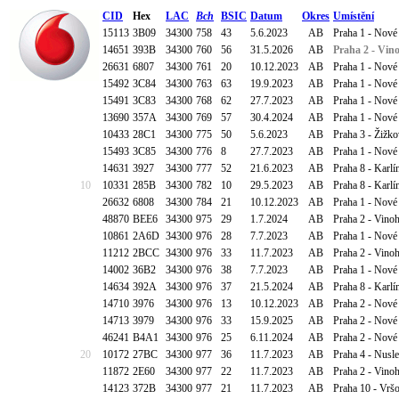
CID
Hex
LAC
Bch
BSIC
Datum
Okres
Umístění
15113
3B09
34300
758
43
5.6.2023
AB
Praha 1 - Nové
14651
393B
34300
760
56
31.5.2026
AB
Praha 2 - Vin
26631
6807
34300
761
20
10.12.2023
AB
Praha 1 - Nové 
15492
3C84
34300
763
63
19.9.2023
AB
Praha 1 - Nové
15491
3C83
34300
768
62
27.7.2023
AB
Praha 1 - Nové
13690
357A
34300
769
57
30.4.2024
AB
Praha 1 - Nové
10433
28C1
34300
775
50
5.6.2023
AB
Praha 3 - Žižk
15493
3C85
34300
776
8
27.7.2023
AB
Praha 1 - Nové
14631
3927
34300
777
52
21.6.2023
AB
Praha 8 - Karlí
10
10331
285B
34300
782
10
29.5.2023
AB
Praha 8 - Karlí
26632
6808
34300
784
21
10.12.2023
AB
Praha 1 - Nové
48870
BEE6
34300
975
29
1.7.2024
AB
Praha 2 - Vino
10861
2A6D
34300
976
28
7.7.2023
AB
Praha 1 - Nové
11212
2BCC
34300
976
33
11.7.2023
AB
Praha 2 - Vino
14002
36B2
34300
976
38
7.7.2023
AB
Praha 1 - Nové
14634
392A
34300
976
37
21.5.2024
AB
Praha 8 - Karlí
14710
3976
34300
976
13
10.12.2023
AB
Praha 2 - Nové 
14713
3979
34300
976
33
15.9.2025
AB
Praha 2 - Nové
46241
B4A1
34300
976
25
6.11.2024
AB
Praha 2 - Nové
20
10172
27BC
34300
977
36
11.7.2023
AB
Praha 4 - Nusle
11872
2E60
34300
977
22
11.7.2023
AB
Praha 2 - Vino
14123
372B
34300
977
21
11.7.2023
AB
Praha 10 - Vrš