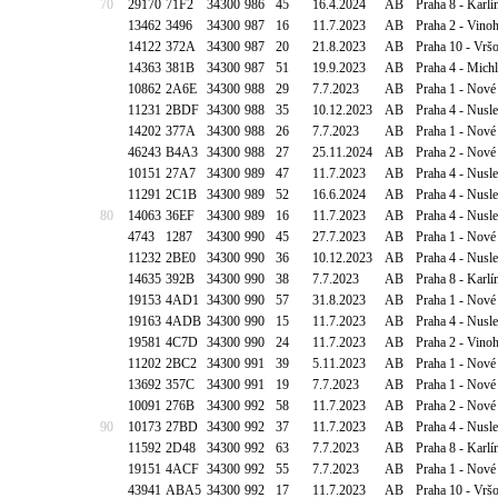
70
29170
71F2
34300
986
45
16.4.2024
AB
Praha 8 - Karlí
13462
3496
34300
987
16
11.7.2023
AB
Praha 2 - Vino
14122
372A
34300
987
20
21.8.2023
AB
Praha 10 - Vrš
14363
381B
34300
987
51
19.9.2023
AB
Praha 4 - Mich
10862
2A6E
34300
988
29
7.7.2023
AB
Praha 1 - Nové
11231
2BDF
34300
988
35
10.12.2023
AB
Praha 4 - Nusl
14202
377A
34300
988
26
7.7.2023
AB
Praha 1 - Nové
46243
B4A3
34300
988
27
25.11.2024
AB
Praha 2 - Nové
10151
27A7
34300
989
47
11.7.2023
AB
Praha 4 - Nusl
11291
2C1B
34300
989
52
16.6.2024
AB
Praha 4 - Nus
80
14063
36EF
34300
989
16
11.7.2023
AB
Praha 4 - Nusl
4743
1287
34300
990
45
27.7.2023
AB
Praha 1 - Nové
11232
2BE0
34300
990
36
10.12.2023
AB
Praha 4 - Nusl
14635
392B
34300
990
38
7.7.2023
AB
Praha 8 - Karlí
19153
4AD1
34300
990
57
31.8.2023
AB
Praha 1 - Nové
19163
4ADB
34300
990
15
11.7.2023
AB
Praha 4 - Nusl
19581
4C7D
34300
990
24
11.7.2023
AB
Praha 2 - Vino
11202
2BC2
34300
991
39
5.11.2023
AB
Praha 1 - Nové
13692
357C
34300
991
19
7.7.2023
AB
Praha 1 - Nové
10091
276B
34300
992
58
11.7.2023
AB
Praha 2 - Nové
90
10173
27BD
34300
992
37
11.7.2023
AB
Praha 4 - Nusle
11592
2D48
34300
992
63
7.7.2023
AB
Praha 8 - Karlí
19151
4ACF
34300
992
55
7.7.2023
AB
Praha 1 - Nové
43941
ABA5
34300
992
17
11.7.2023
AB
Praha 10 - Vrš