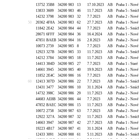
13752
35B8
34200
983
13
17.10.2023
AB
Praha 1 - Nové
13833
3609
34200
983
46
11.7.2023
AB
Praha 5 - Smí
14232
3798
34200
983
32
7.7.2023
AB
Praha 2 - Nov
50
20362
4F8A
34200
983
62
27.7.2023
AB
Praha 1 - Nové
11842
2E42
34200
984
44
7.7.2023
AB
Praha 5 - Smíc
28671
6FFF
34200
984
36
16.4.2024
AB
Praha 1 - Nové
47851
BAEB
34200
984
16
2.8.2023
AB
Praha 2 - Nové
10073
2759
34200
985
8
7.7.2023
AB
Praha 2 - Nové
12923
327B
34200
985
33
11.7.2023
AB
Praha 5 - Smíc
14212
3784
34200
985
18
11.7.2023
AB
Praha 2 - Nové
14413
384D
34200
985
27
7.7.2023
AB
Praha 1 - Staré
14661
3945
34200
985
40
19.9.2023
AB
Praha 1 - Nové
11852
2E4C
34200
986
16
7.7.2023
AB
Praha 2 - Nové
60
12413
307D
34200
986
22
7.7.2023
AB
Praha 5 - Smíc
13431
3477
34200
986
10
31.1.2024
AB
Praha 5 - Smíc
14732
398C
34200
986
29
11.7.2023
AB
Praha 2 - Nové
44683
AE8B
34200
986
44
7.7.2023
AB
Praha 2 - Nové
47852
BAEC
34200
986
15
11.7.2023
AB
Praha 2 - Nové
10072
2758
34200
987
63
7.7.2023
AB
Praha 2 - Nové
12922
327A
34200
987
32
11.7.2023
AB
Praha 5 - Smíc
14663
3947
34200
987
42
27.7.2023
AB
Praha 1 - Nové
19223
4B17
34200
987
41
31.1.2024
AB
Praha 1 - Nov
12433
3091
34200
988
61
5.11.2023
AB
Praha 5 - Smíc