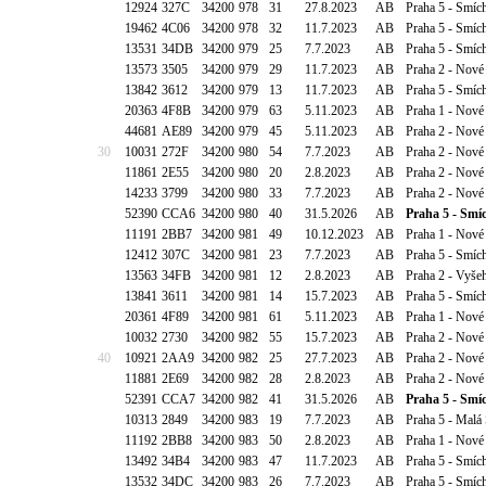
12924
327C
34200
978
31
27.8.2023
AB
Praha 5 - Smíc
19462
4C06
34200
978
32
11.7.2023
AB
Praha 5 - Smíc
13531
34DB
34200
979
25
7.7.2023
AB
Praha 5 - Smíc
13573
3505
34200
979
29
11.7.2023
AB
Praha 2 - Nové
13842
3612
34200
979
13
11.7.2023
AB
Praha 5 - Smíc
20363
4F8B
34200
979
63
5.11.2023
AB
Praha 1 - Nové
44681
AE89
34200
979
45
5.11.2023
AB
Praha 2 - Nové
30
10031
272F
34200
980
54
7.7.2023
AB
Praha 2 - Nové
11861
2E55
34200
980
20
2.8.2023
AB
Praha 2 - Nové
14233
3799
34200
980
33
7.7.2023
AB
Praha 2 - Nov
52390
CCA6
34200
980
40
31.5.2026
AB
Praha 5 - Smíc
11191
2BB7
34200
981
49
10.12.2023
AB
Praha 1 - Nové
12412
307C
34200
981
23
7.7.2023
AB
Praha 5 - Smíc
13563
34FB
34200
981
12
2.8.2023
AB
Praha 2 - Vyšeh
13841
3611
34200
981
14
15.7.2023
AB
Praha 5 - Smíc
20361
4F89
34200
981
61
5.11.2023
AB
Praha 1 - Nové
10032
2730
34200
982
55
15.7.2023
AB
Praha 2 - Nové
40
10921
2AA9
34200
982
25
27.7.2023
AB
Praha 2 - Nové
11881
2E69
34200
982
28
2.8.2023
AB
Praha 2 - Nové
52391
CCA7
34200
982
41
31.5.2026
AB
Praha 5 - Smíc
10313
2849
34200
983
19
7.7.2023
AB
Praha 5 - Malá
11192
2BB8
34200
983
50
2.8.2023
AB
Praha 1 - Nové
13492
34B4
34200
983
47
11.7.2023
AB
Praha 5 - Smíc
13532
34DC
34200
983
26
7.7.2023
AB
Praha 5 - Smíc