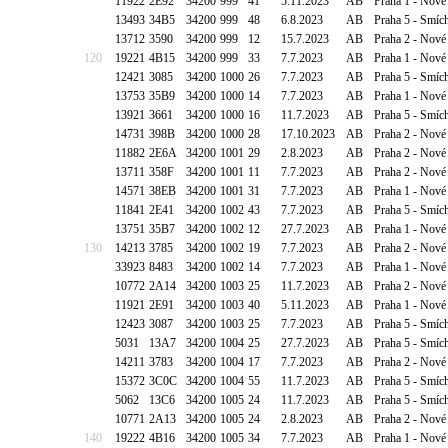
11922
2E92
34200
999
41
5.11.2023
AB
Praha 1 - Nové
13493
34B5
34200
999
48
6.8.2023
AB
Praha 5 - Smíc
13712
3590
34200
999
12
15.7.2023
AB
Praha 2 - Nové
120
19221
4B15
34200
999
33
7.7.2023
AB
Praha 1 - Nov
12421
3085
34200
1000
26
7.7.2023
AB
Praha 5 - Smíc
13753
35B9
34200
1000
14
7.7.2023
AB
Praha 1 - Nové
13921
3661
34200
1000
16
11.7.2023
AB
Praha 5 - Smíc
14731
398B
34200
1000
28
17.10.2023
AB
Praha 2 - Nové
11882
2E6A
34200
1001
29
2.8.2023
AB
Praha 2 - Nové
13711
358F
34200
1001
11
7.7.2023
AB
Praha 2 - Nové
14571
38EB
34200
1001
31
7.7.2023
AB
Praha 1 - Nové
11841
2E41
34200
1002
43
7.7.2023
AB
Praha 5 - Smíc
13751
35B7
34200
1002
12
27.7.2023
AB
Praha 1 - Nové
130
14213
3785
34200
1002
19
7.7.2023
AB
Praha 2 - Nové
33923
8483
34200
1002
14
7.7.2023
AB
Praha 1 - Nové
10772
2A14
34200
1003
25
11.7.2023
AB
Praha 2 - Nové
11921
2E91
34200
1003
40
5.11.2023
AB
Praha 1 - Nové
12423
3087
34200
1003
25
7.7.2023
AB
Praha 5 - Smíc
5031
13A7
34200
1004
25
27.7.2023
AB
Praha 5 - Smíc
14211
3783
34200
1004
17
7.7.2023
AB
Praha 2 - Nové
15372
3C0C
34200
1004
55
11.7.2023
AB
Praha 5 - Smích
5062
13C6
34200
1005
24
11.7.2023
AB
Praha 5 - Smíc
10771
2A13
34200
1005
24
2.8.2023
AB
Praha 2 - Nové
140
19222
4B16
34200
1005
34
7.7.2023
AB
Praha 1 - Nov