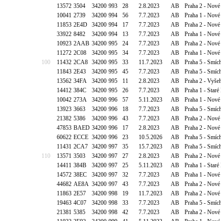
13572
3504
34200
993
28
2.8.2023
AB
Praha 2 - Nové
10041
2739
34200
994
56
7.7.2023
AB
Praha 1 - Nové
11853
2E4D
34200
994
17
7.7.2023
AB
Praha 2 - Nové
33922
8482
34200
994
13
7.7.2023
AB
Praha 1 - Nové
10923
2AAB
34200
995
24
7.7.2023
AB
Praha 2 - Nové
11272
2C08
34200
995
34
7.7.2023
AB
Praha 1 - Nové
100
11432
2CA8
34200
995
33
11.7.2023
AB
Praha 5 - Smíc
11843
2E43
34200
995
45
7.7.2023
AB
Praha 5 - Smíc
13562
34FA
34200
995
11
2.8.2023
AB
Praha 2 - Vyšeh
14412
384C
34200
995
26
7.7.2023
AB
Praha 1 - Staré
10042
273A
34200
996
57
5.11.2023
AB
Praha 1 - Nové
13923
3663
34200
996
18
7.7.2023
AB
Praha 5 - Smíc
21382
5386
34200
996
43
7.7.2023
AB
Praha 2 - Nové
47853
BAED
34200
996
17
2.8.2023
AB
Praha 2 - Nové
60622
ECCE
34200
996
23
10.5.2026
AB
Praha 5 - Smíc
11431
2CA7
34200
997
35
15.7.2023
AB
Praha 5 - Smíc
110
13571
3503
34200
997
27
2.8.2023
AB
Praha 2 - Nové
14411
384B
34200
997
25
5.11.2023
AB
Praha 1 - Staré
14572
38EC
34200
997
32
7.7.2023
AB
Praha 1 - Nové
44682
AE8A
34200
997
43
7.7.2023
AB
Praha 2 - Nové
11863
2E57
34200
998
19
11.7.2023
AB
Praha 2 - Nové
19463
4C07
34200
998
33
7.7.2023
AB
Praha 5 - Smíc
21381
5385
34200
998
42
7.7.2023
AB
Praha 2 - Nové