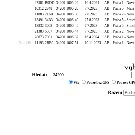
47581
B9DD
34200
1005
26
16.4.2024
AB
Praha 1 - Nové
10312
2848
34200
1006
20
7.7.2023
AB
Praha 5 - Malá
11883
2E6B
34200
1006
30
2.8.2023
AB
Praha 2 - Nové
13491
34B3
34200
1006
49
27.8.2023
AB
Praha 5 - Smíc
13832
3608
34200
1006
45
7.7.2023
AB
Praha 5 - Smí
21383
5387
34200
1006
44
7.7.2023
AB
Praha 2 - Nové
28673
7001
34200
1006
37
16.4.2024
AB
Praha 1 - Nové
54 / 148
11193
2BB9
34200
1007
51
19.11.2023
AB
Praha 1 - Nové
Hledat:
Vše
Pouze bez GPS
Pouze s GP
Řazení