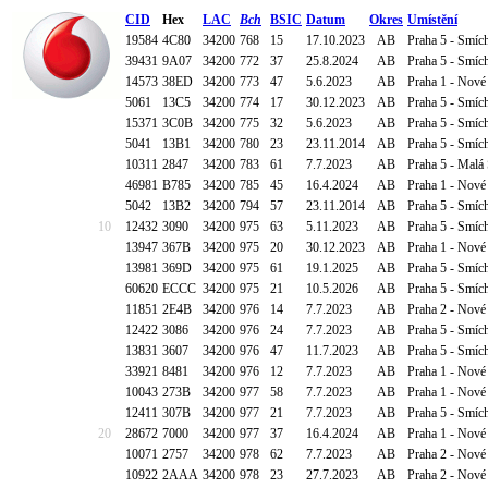
CID
Hex
LAC
Bch
BSIC
Datum
Okres
Umístění
19584
4C80
34200
768
15
17.10.2023
AB
Praha 5 - Smích
39431
9A07
34200
772
37
25.8.2024
AB
Praha 5 - Smíc
14573
38ED
34200
773
47
5.6.2023
AB
Praha 1 - Nové
5061
13C5
34200
774
17
30.12.2023
AB
Praha 5 - Smích
15371
3C0B
34200
775
32
5.6.2023
AB
Praha 5 - Smích
5041
13B1
34200
780
23
23.11.2014
AB
Praha 5 - Smíc
10311
2847
34200
783
61
7.7.2023
AB
Praha 5 - Malá
46981
B785
34200
785
45
16.4.2024
AB
Praha 1 - Nové
5042
13B2
34200
794
57
23.11.2014
AB
Praha 5 - Smíc
10
12432
3090
34200
975
63
5.11.2023
AB
Praha 5 - Smíc
13947
367B
34200
975
20
30.12.2023
AB
Praha 1 - Nové
13981
369D
34200
975
61
19.1.2025
AB
Praha 5 - Smíc
60620
ECCC
34200
975
21
10.5.2026
AB
Praha 5 - Smíc
11851
2E4B
34200
976
14
7.7.2023
AB
Praha 2 - Nové
12422
3086
34200
976
24
7.7.2023
AB
Praha 5 - Smíc
13831
3607
34200
976
47
11.7.2023
AB
Praha 5 - Smí
33921
8481
34200
976
12
7.7.2023
AB
Praha 1 - Nové
10043
273B
34200
977
58
7.7.2023
AB
Praha 1 - Nové
12411
307B
34200
977
21
7.7.2023
AB
Praha 5 - Smíc
20
28672
7000
34200
977
37
16.4.2024
AB
Praha 1 - Nové
10071
2757
34200
978
62
7.7.2023
AB
Praha 2 - Nové
10922
2AAA
34200
978
23
27.7.2023
AB
Praha 2 - Nové