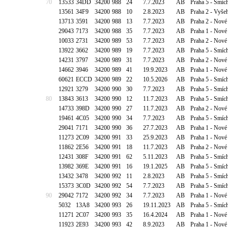
70
13533
34DD
34200
988
24
7.7.2023
AB
Praha 5 - Smíc
13561
34F9
34200
988
10
2.8.2023
AB
Praha 2 - Vyšeh
13713
3591
34200
988
13
7.7.2023
AB
Praha 2 - Nové
29043
7173
34200
988
35
7.7.2023
AB
Praha 1 - Nové
10033
2731
34200
989
53
7.7.2023
AB
Praha 2 - Nové
13922
3662
34200
989
19
7.7.2023
AB
Praha 5 - Smíc
14231
3797
34200
989
31
7.7.2023
AB
Praha 2 - Nov
14662
3946
34200
989
41
19.9.2023
AB
Praha 1 - Nové
60621
ECCD
34200
989
22
10.5.2026
AB
Praha 5 - Smíc
12921
3279
34200
990
30
7.7.2023
AB
Praha 5 - Smíc
80
13843
3613
34200
990
12
11.7.2023
AB
Praha 5 - Smíc
14733
398D
34200
990
27
11.7.2023
AB
Praha 2 - Nové
19461
4C05
34200
990
34
7.7.2023
AB
Praha 5 - Smíc
29041
7171
34200
990
36
27.7.2023
AB
Praha 1 - Nové
11273
2C09
34200
991
33
25.9.2023
AB
Praha 1 - Nové
11862
2E56
34200
991
18
11.7.2023
AB
Praha 2 - Nové
12431
308F
34200
991
62
5.11.2023
AB
Praha 5 - Smíc
13982
369E
34200
991
16
19.1.2025
AB
Praha 5 - Smíc
13432
3478
34200
992
11
2.8.2023
AB
Praha 5 - Smíc
15373
3C0D
34200
992
54
7.7.2023
AB
Praha 5 - Smích
90
29042
7172
34200
992
34
7.7.2023
AB
Praha 1 - Nové
5032
13A8
34200
993
26
19.11.2023
AB
Praha 5 - Smíc
11271
2C07
34200
993
35
16.4.2024
AB
Praha 1 - Nové
11923
2E93
34200
993
42
8.9.2023
AB
Praha 1 - Nové