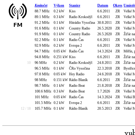
Kmitočet
Výkon
Stanice
Datum
Okres
Umístě
88.7 MHz
0.2 kW
Kiss
6.6.2011
ZR
Velké M
89.1 MHz
0.3 kW
Radio Krokodýl
6.6.2011
ZR
Velké M
91.2 MHz
0.1 kW
Hitrádio Vysočina
30.8.2011
ZR
Velké M
91.6 MHz
0.1 kW
Country Radio
26.5.2020
ZR
Velké M
91.9 MHz
0.1 kW
Country Radio
26.5.2020
ZR
Žďár na
92.2 MHz
0.1 kW
Radio Čas
6.6.2011
ZR
Velké M
92.9 MHz
0.2 kW
Evropa 2
6.6.2011
ZR
Velké M
94.7 MHz
0.05 kW
Radio Čas
14.3.2024
ZR
Měřín, 
94.8 MHz
0.251 kW
Kiss
6.6.2011
ZR
Žďár na
10
96 MHz
0.2 kW
Radio Krokodýl
24.8.2011
ZR
Žďár na
96.5 MHz
0.1 kW
ČRo Vysočina
22.3.2018
ZR
Bystřic
97.8 MHz
0.05 kW
Hey Radio
24.6.2018
ZR
Velké M
98 MHz
0.151 kW
Rádio Blaník
6.6.2011
ZR
Žďár n
98.7 MHz
0.1 kW
Radio Beat
21.8.2018
ZR
Žďár na
100.6 MHz
0.3 kW
Radio Beat
1.7.2026
ZR
Velké M
101 MHz
0.05 kW
Radio Čas
14.3.2024
ZR
Velká B
101.5 MHz
0.2 kW
Evropa 2
6.6.2011
ZR
Žďár n
12 / 18
105.7 MHz
0.1 kW
Rádio Blaník
20.5.2013
ZR
Velké M