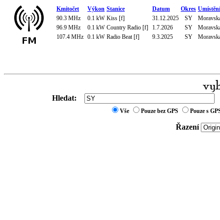
Kmitočet
Výkon
Stanice
Datum
Okres
Umístěn
90.3 MHz
0.1 kW
Kiss [f]
31.12.2025
SY
Moravská
96.9 MHz
0.1 kW
Country Radio [f]
1.7.2026
SY
Moravská
107.4 MHz
0.1 kW
Radio Beat [f]
9.3.2025
SY
Moravská
Hledat:
Vše
Pouze bez GPS
Pouze s GP
Řazení