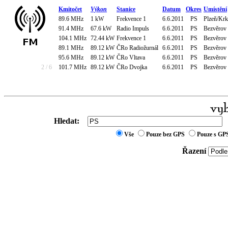
Kmitočet
Výkon
Stanice
Datum
Okres
Umístění
89.6 MHz
1 kW
Frekvence 1
6.6.2011
PS
Plzeň/Krk
91.4 MHz
67.6 kW
Radio Impuls
6.6.2011
PS
Bezvěrov 
104.1 MHz
72.44 kW
Frekvence 1
6.6.2011
PS
Bezvěrov 
89.1 MHz
89.12 kW
ČRo Radiožurnál
6.6.2011
PS
Bezvěrov 
95.6 MHz
89.12 kW
ČRo Vltava
6.6.2011
PS
Bezvěrov 
2 / 6
101.7 MHz
89.12 kW
ČRo Dvojka
6.6.2011
PS
Bezvěrov 
Hledat:
Vše
Pouze bez GPS
Pouze s GP
Řazení