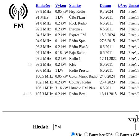
Kmitočet
Výkon
Stanice
Datum
Okres
Umíst
87.8 MHz
0.05 kW
Hey Radio
9.7.2024
PM
Plzeň 
91 MHz
1 kW
ČRo Plzeň
6.6.2011
PM
Plzeň/
91.8 MHz
0.2 kW
Rock Radio
6.6.2011
PM
Plzeň,
92.2 MHz
0.2 kW
Evropa 2
6.6.2011
PM
Plzeň,
94.5 MHz
0.2 kW
Expres FM
15.3.2024
PM
Plzeň,
94.9 MHz
0.1 kW
Rádio Spin
27.6.2015
PM
Plzeň/
96.3 MHz
0.2 kW
Rádio Blaník
6.6.2011
PM
Plzeň,
97.1 MHz
0.18 kW
Fajn Radio
6.6.2011
PM
Plzeň,
97.5 MHz
0.2 kW
Radio 1
17.11.2022
PM
Plzeň,
10
98.2 MHz
0.2 kW
Kiss
6.6.2011
PM
Plzeň,
98.6 MHz
1 kW
Radio Prostor
6.6.2011
PM
Plzeň/
100.5 MHz
0.05 kW
Color Music Radio
24.8.2024
PM
Plzeň 
102.1 MHz
0.2 kW
Country Radio
23.4.2023
PM
Plzeň,
106.1 MHz
3.16 kW
Hitrádio FM Plus
6.6.2011
PM
Plzeň/
4 / 15
107.3 MHz
0.2 kW
Radio Beat
18.11.2015
PM
Plzeň/
Hledat:
Vše
Pouze bez GPS
Pouze s GP