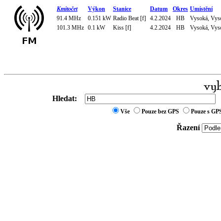
Kmitočet
Výkon
Stanice
Datum
Okres
Umístění
91.4 MHz
0.151 kW
Radio Beat [f]
4.2.2024
HB
Vysoká, Vyso
101.3 MHz
0.1 kW
Kiss [f]
4.2.2024
HB
Vysoká, Vyso
Hledat:
Vše
Pouze bez GPS
Pouze s GP
Řazení