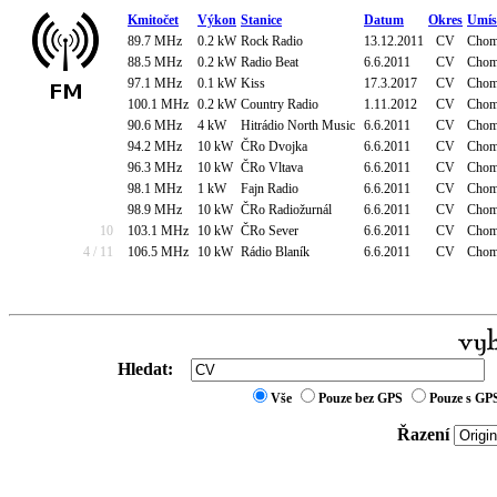
Kmitočet
Výkon
Stanice
Datum
Okres
Umís
89.7 MHz
0.2 kW
Rock Radio
13.12.2011
CV
Chom
88.5 MHz
0.2 kW
Radio Beat
6.6.2011
CV
Chomu
97.1 MHz
0.1 kW
Kiss
17.3.2017
CV
Chomu
100.1 MHz
0.2 kW
Country Radio
1.11.2012
CV
Chomu
90.6 MHz
4 kW
Hitrádio North Music
6.6.2011
CV
Chomu
94.2 MHz
10 kW
ČRo Dvojka
6.6.2011
CV
Chom
96.3 MHz
10 kW
ČRo Vltava
6.6.2011
CV
Chom
98.1 MHz
1 kW
Fajn Radio
6.6.2011
CV
Chom
98.9 MHz
10 kW
ČRo Radiožurnál
6.6.2011
CV
Chom
10
103.1 MHz
10 kW
ČRo Sever
6.6.2011
CV
Chom
4 / 11
106.5 MHz
10 kW
Rádio Blaník
6.6.2011
CV
Chom
Hledat:
Vše
Pouze bez GPS
Pouze s GP
Řazení