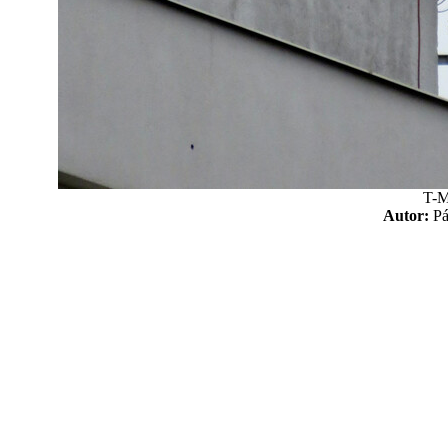
T-M
Autor:
P