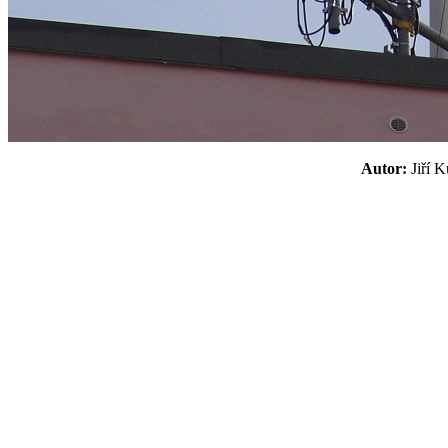
Autor:
Jiří