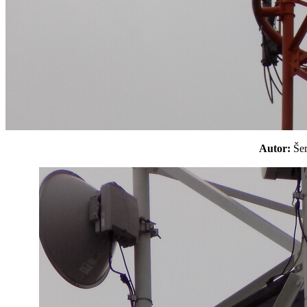
Autor:
Še