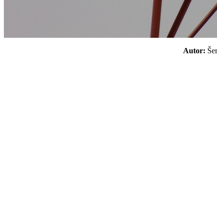
Autor:
Še