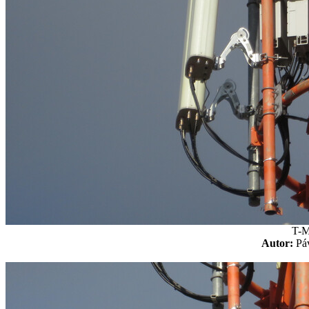
T-M
Autor:
P