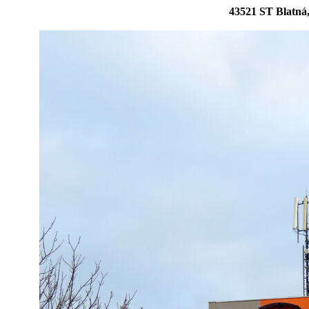
43521 ST Blatná