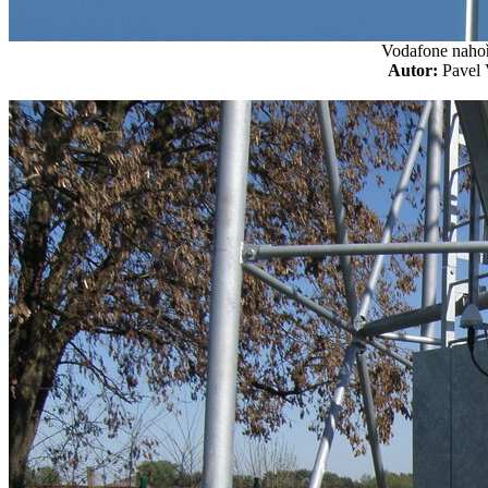
Vodafone nahoř
Autor:
Pavel