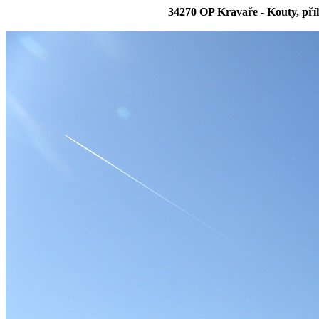
34270 OP Kravaře - Kouty, př