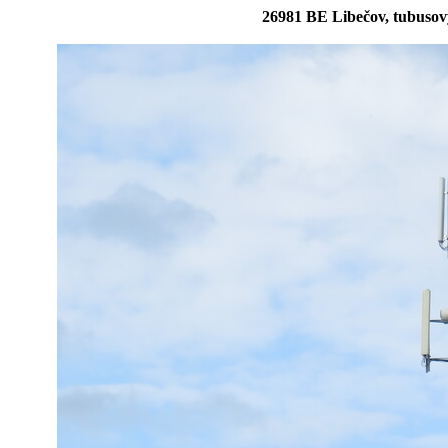
26981 BE Libečov, tubusový