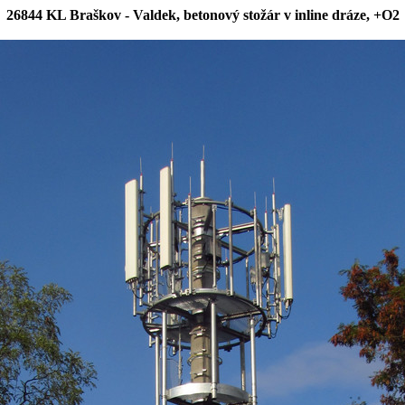
26844 KL Braškov - Valdek, betonový stožár v inline dráze, +O2