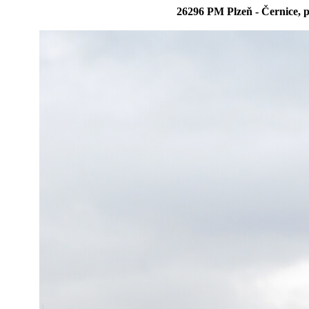
26296 PM Plzeň - Černice, p