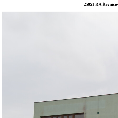
25951 RA Řevničo